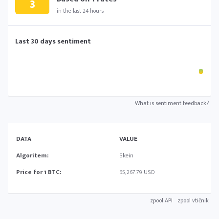
3
in the last 24 hours
Last 30 days sentiment
What is sentiment feedback?
DATA
VALUE
Algoritem:
Skein
Price for 1 BTC:
65,267.79 USD
zpool API
zpool vtičnik