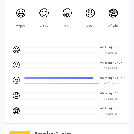
😃
🙂
🥱
😠
😨
Hyped
Okay
Meh
Upset
Afraid
😃
0% Zadnjih 24 ur
0% Last 7d
🙂
0% Zadnjih 24 ur
0% Last 7d
🥱
100% Zadnjih 24 ur
100% Last 7d
😠
0% Zadnjih 24 ur
0% Last 7d
😨
0% Zadnjih 24 ur
0% Last 7d
Based on
1
rates