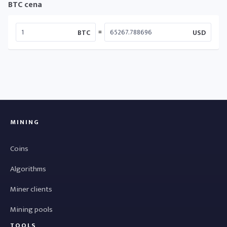
BTC cena
=
BTC
USD
MINING
Coins
Algorithms
Miner clients
Mining pools
TOOLS