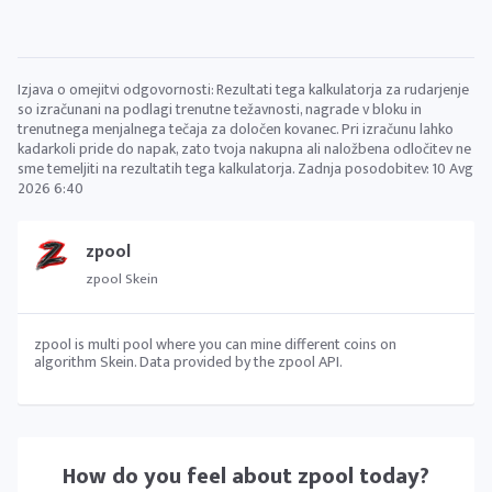
Izjava o omejitvi odgovornosti: Rezultati tega kalkulatorja za rudarjenje
so izračunani na podlagi trenutne težavnosti, nagrade v bloku in
trenutnega menjalnega tečaja za določen kovanec. Pri izračunu lahko
kadarkoli pride do napak, zato tvoja nakupna ali naložbena odločitev ne
sme temeljiti na rezultatih tega kalkulatorja. Zadnja posodobitev:
10 Avg
2026 6:40
zpool
zpool Skein
zpool is multi pool where you can mine different coins on
algorithm Skein. Data provided by the zpool API.
How do you feel about
zpool
today?