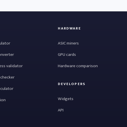
HARDWARE
ulator
ASIC miners
onverter
GPU cards
ess validator
Hardware comparison
 checker
DEVELOPERS
lculator
Widgets
tion
API