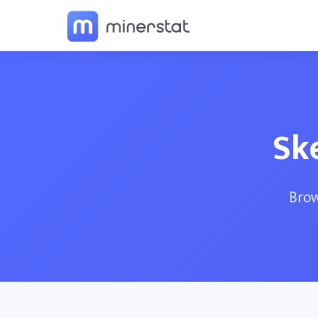
Ske
Brow