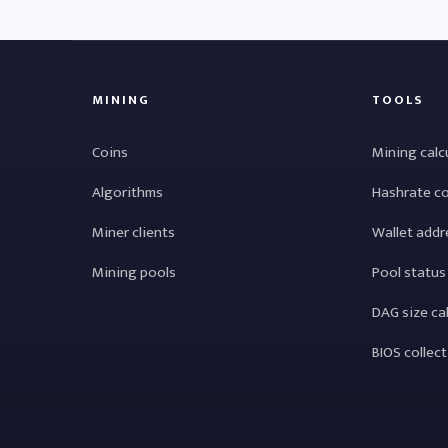
MINING
TOOLS
Coins
Mining calc
Algorithms
Hashrate c
Miner clients
Wallet addr
Mining pools
Pool status
DAG size ca
BIOS collec