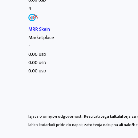
0.06
USD
4
MRR Skein
Marketplace
-
0.00
USD
0.00
USD
0.00
USD
Izjava o omejitvi odgovornosti: Rezultati tega kalkulatorja za
lahko kadarkoli pride do napak, zato tvoja nakupna ali naložbe