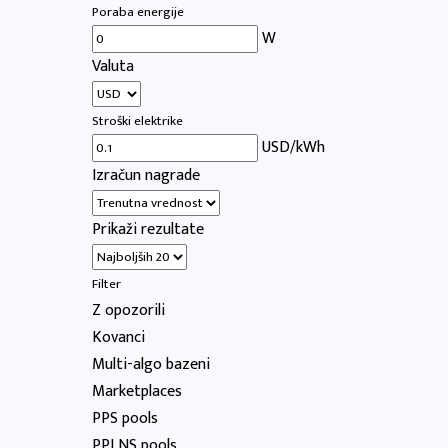
Poraba energije
W
Valuta
Stroški elektrike
USD/kWh
Izračun nagrade
Prikaži rezultate
Filter
Z opozorili
Kovanci
Multi-algo bazeni
Marketplaces
PPS pools
PPLNS pools