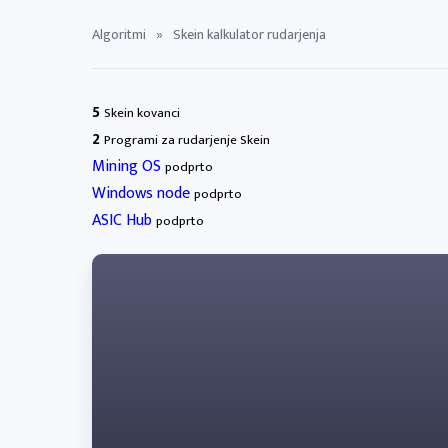
Algoritmi
»
Skein kalkulator rudarjenja
5
Skein kovanci
2
Programi za rudarjenje Skein
Mining OS
podprto
Windows node
podprto
ASIC Hub
podprto