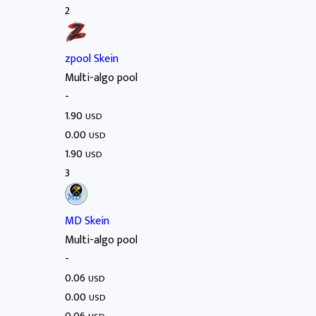
2
zpool Skein
Multi-algo pool
-
1.90
USD
0.00
USD
1.90
USD
3
MD Skein
Multi-algo pool
-
0.06
USD
0.00
USD