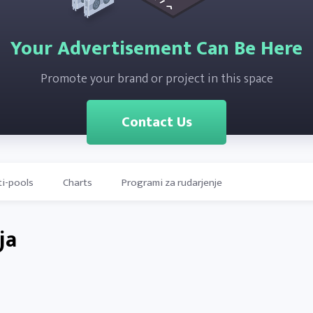
Your Advertisement Can Be Here
Promote your brand or project in this space
Contact Us
ti-pools
Charts
Programi za rudarjenje
ja