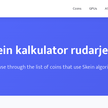
Coins
GPUs
A
in kalkulator rudarj
se through the list of coins that use Skein algo