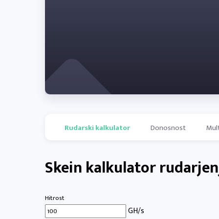
Rudarski kalkulator
Donosnost
Mul
Skein kalkulator rudarjen
Hitrost
GH/s