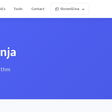
SICs
Tools
Contact
Slovenščina
enja
rithm