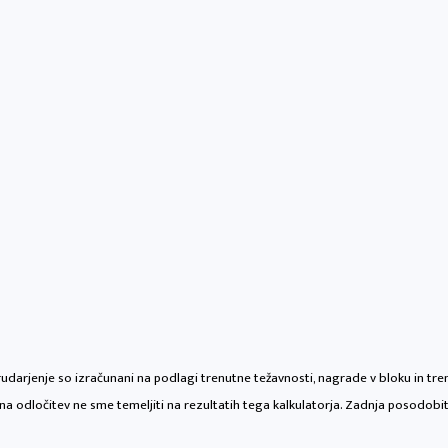
 rudarjenje so izračunani na podlagi trenutne težavnosti, nagrade v bloku in t
na odločitev ne sme temeljiti na rezultatih tega kalkulatorja. Zadnja posodobi