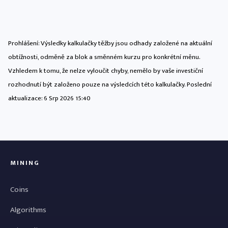
Prohlášení: Výsledky kalkulačky těžby jsou odhady založené na aktuální
obtížnosti, odměně za blok a směnném kurzu pro konkrétní měnu.
Vzhledem k tomu, že nelze vyloučit chyby, nemělo by vaše investiční
rozhodnutí být založeno pouze na výsledcích této kalkulačky. Poslední
aktualizace:
6 Srp 2026 15:40
MINING
Coins
Algorithms