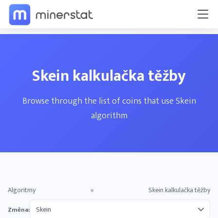
Skein kalkulačka těžby
Browse through the list of coins that use Skein
algorithm
Algoritmy
»
Skein kalkulačka těžby
Změna: