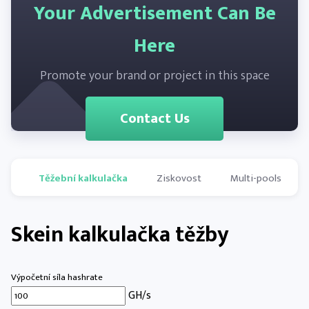
Your Advertisement Can Be
Here
Promote your brand or project in this space
Contact Us
Těžební kalkulačka
Ziskovost
Multi-pools
Skein kalkulačka těžby
Výpočetní síla hashrate
GH/s