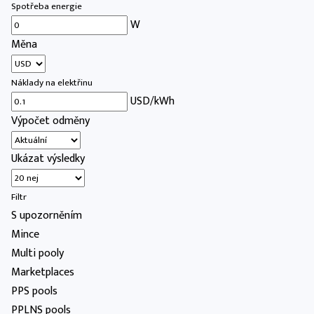
Spotřeba energie
W
Měna
Náklady na elektřinu
USD/kWh
Výpočet odměny
Ukázat výsledky
Filtr
S upozorněním
Mince
Multi pooly
Marketplaces
PPS pools
PPLNS pools