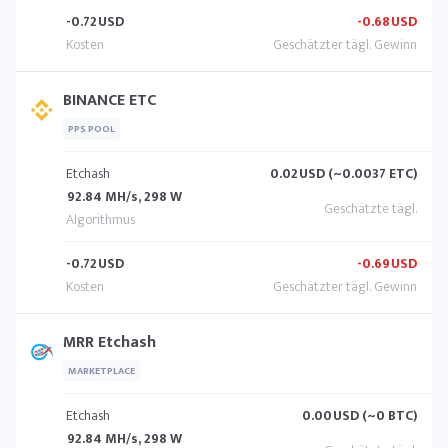
-0.72
USD
-0.68
USD
BINANCE ETC
PPS POOL
Etchash
0.02
USD (~0.0037 ETC)
92.84 MH/s, 298 W
-0.72
USD
-0.69
USD
MRR Etchash
MARKETPLACE
Etchash
0.00
USD (~0 BTC)
92.84 MH/s, 298 W