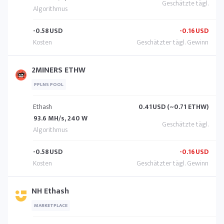
-0.58
USD
-0.16
USD
2MINERS ETHW
PPLNS POOL
Ethash
0.41
USD (~0.71 ETHW)
93.6 MH/s, 240 W
-0.58
USD
-0.16
USD
NH Ethash
MARKETPLACE