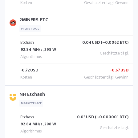
2MINERS ETC
PPLNS POOL
Etchash
0.04
USD (~0.0062 ETC)
92.84 MH/s, 298 W
-0.72
USD
-0.67
USD
NH Etchash
MARKETPLACE
Etchash
0.03
USD (~0.000001 BTC)
92.84 MH/s, 298 W