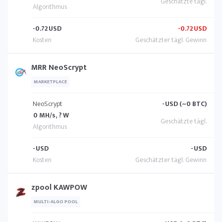
-0.72
USD
-0.72
USD
MRR NeoScrypt
MARKETPLACE
NeoScrypt
-
USD (~0 BTC)
0 MH/s, ? W
-
USD
-
USD
zpool KAWPOW
MULTI-ALGO POOL