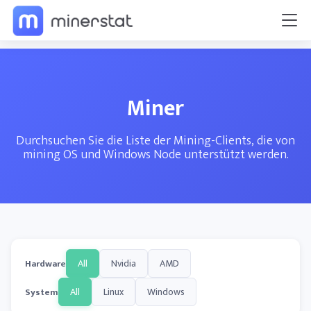
Miner
Durchsuchen Sie die Liste der Mining-Clients, die von
mining OS und Windows Node unterstützt werden.
All
Nvidia
AMD
Hardware
All
Linux
Windows
System