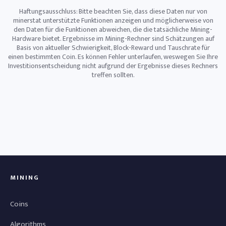
Haftungsausschluss: Bitte beachten Sie, dass diese Daten nur von
minerstat unterstützte Funktionen anzeigen und möglicherweise von
den Daten für die Funktionen abweichen, die die tatsächliche Mining-
Hardware bietet. Ergebnisse im Mining-Rechner sind Schätzungen auf
Basis von aktueller Schwierigkeit, Block-Reward und Tauschrate für
einen bestimmten Coin. Es können Fehler unterlaufen, weswegen Sie Ihre
Investitionsentscheidung nicht aufgrund der Ergebnisse dieses Rechners
treffen sollten.
MINING
Coins
Algorithms