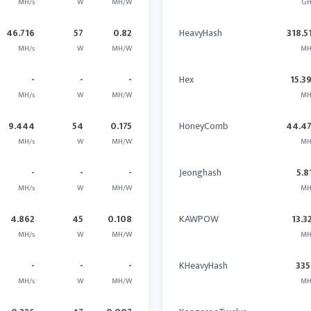
MH/s
W
MH/W
GH
46.716
57
0.82
HeavyHash
318.5
MH/s
W
MH/W
MH
-
-
-
Hex
15.3
MH/s
W
MH/W
MH
9.444
54
0.175
HoneyComb
44.4
MH/s
W
MH/W
MH
-
-
-
Jeonghash
5.8
MH/s
W
MH/W
MH
4.862
45
0.108
KAWPOW
13.3
MH/s
W
MH/W
MH
-
-
-
KHeavyHash
335
MH/s
W
MH/W
MH