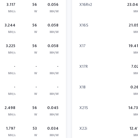
3.117
56
0.056
X16Rv2
23.0
MH/s
W
MH/W
MH
3.244
56
0.058
X16S
21.0
MH/s
W
MH/W
MH
3.225
56
0.058
X17
19.4
MH/s
W
MH/W
MH
-
-
-
X17R
7.0
MH/s
W
MH/W
MH
-
-
-
X18
0.2
MH/s
W
MH/W
MH
2.498
56
0.045
X21S
14.7
MH/s
W
MH/W
MH
1.797
53
0.034
X22i
12.4
MH/s
W
MH/W
MH