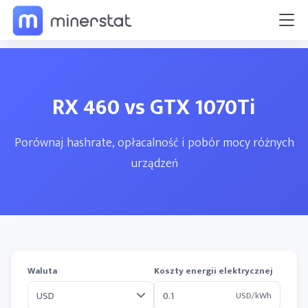
RX 460 vs GTX 1070Ti
Porównaj hashrate, opłacalność i pobór mocy różnych
urządzeń
Waluta
Koszty energii elektrycznej
USD/kWh