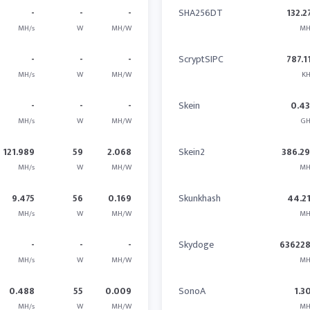
-
-
-
SHA256DT
132.2
MH/s
W
MH/W
MH
-
-
-
ScryptSIPC
787.1
MH/s
W
MH/W
KH
-
-
-
Skein
0.4
MH/s
W
MH/W
GH
121.989
59
2.068
Skein2
386.2
MH/s
W
MH/W
MH
9.475
56
0.169
Skunkhash
44.2
MH/s
W
MH/W
MH
-
-
-
Skydoge
63622
MH/s
W
MH/W
MH
0.488
55
0.009
SonoA
1.3
MH/s
W
MH/W
MH