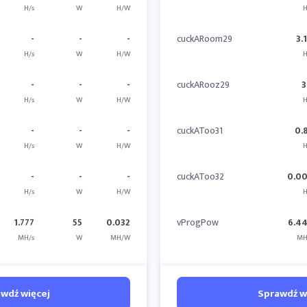
H/s
W
H/W
H
-
-
-
cuckARoom29
3.
H/s
W
H/W
H
-
-
-
cuckARooz29
3
H/s
W
H/W
H
-
-
-
cuckAToo31
0.
H/s
W
H/W
H
-
-
-
cuckAToo32
0.0
H/s
W
H/W
H
1.777
55
0.032
vProgPow
6.4
MH/s
W
MH/W
MH
wdź więcej
Sprawdź w