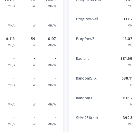
MH/s
W
MH/W
MH
-
-
-
ProgPowVeil
13.8
MH/s
W
MH/W
MH
4.113
59
0.07
ProgPowZ
13.0
MH/s
W
MH/W
MH
-
-
-
Radiant
381.6
MH/s
W
MH/W
MH
-
-
-
RandomSFX
538.1
MH/s
W
MH/W
H
-
-
-
RandomX
616.
MH/s
W
MH/W
H
-
-
-
SHA-256csm
399.
MH/s
W
MH/W
MH