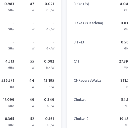
0.983
47
0.021
Blake (2s)
4.0
GH/s
W
GH/W
GH
-
-
-
Blake (2s-Kadena)
0.8
GH/s
W
GH/W
GH
-
-
-
Blake3
0.5
GH/s
W
GH/W
GH
4.513
55
0.082
C11
27.3
MH/s
W
MH/W
MH
536.571
44
12.195
CNReverseWaltz
811.
H/s
W
H/W
H
17.099
49
0.349
Chukwa
54.
KH/s
W
KH/W
KH
8.365
52
0.161
Chukwa2
19.4
KH/s
W
KH/W
KH