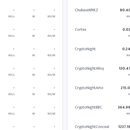
-
-
-
ChukwaWRKZ
80.4
KH/s
W
KH/W
KH
-
-
-
Cortex
0.0
KH/s
W
KH/W
H
-
-
-
CryptoNight
0.2
KH/s
W
KH/W
KH
-
-
-
CryptoNightAlloy
130.4
KH/s
W
KH/W
H
-
-
-
CryptoNightArto
215.
KH/s
W
KH/W
H
-
-
-
CryptoNightBBC
364.9
KH/s
W
KH/W
KH
-
-
-
CryptoNightConceal
1237.1