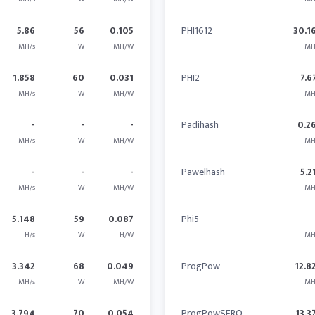
5.86
56
0.105
PHI1612
30.1
MH/s
W
MH/W
MH
1.858
60
0.031
PHI2
7.6
MH/s
W
MH/W
MH
-
-
-
Padihash
0.2
MH/s
W
MH/W
MH
-
-
-
Pawelhash
5.2
MH/s
W
MH/W
MH
5.148
59
0.087
Phi5
H/s
W
H/W
MH
3.342
68
0.049
ProgPow
12.8
MH/s
W
MH/W
MH
3.794
70
0.054
ProgPowSERO
13.3