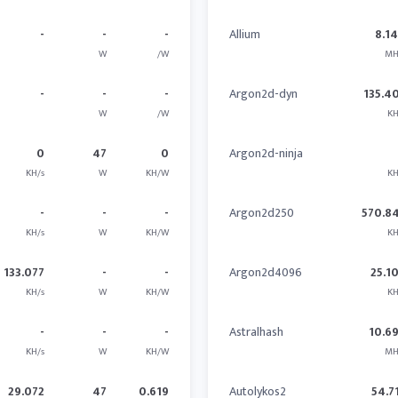
-
-
-
Allium
8.1
W
/W
MH
-
-
-
Argon2d-dyn
135.4
W
/W
KH
0
47
0
Argon2d-ninja
KH/s
W
KH/W
KH
-
-
-
Argon2d250
570.8
KH/s
W
KH/W
KH
133.077
-
-
Argon2d4096
25.1
KH/s
W
KH/W
KH
-
-
-
Astralhash
10.6
KH/s
W
KH/W
MH
29.072
47
0.619
Autolykos2
54.7