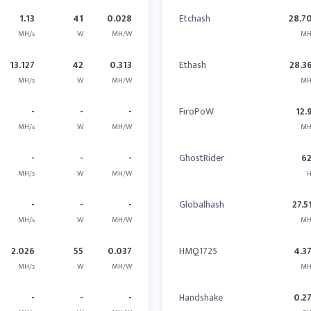
1.13
41
0.028
Etchash
28.7
MH/s
W
MH/W
MH
13.127
42
0.313
Ethash
28.3
MH/s
W
MH/W
MH
-
-
-
FiroPoW
12.
MH/s
W
MH/W
MH
-
-
-
GhostRider
6
MH/s
W
MH/W
H
-
-
-
Globalhash
27.5
MH/s
W
MH/W
MH
2.026
55
0.037
HMQ1725
4.3
MH/s
W
MH/W
MH
-
-
-
Handshake
0.2