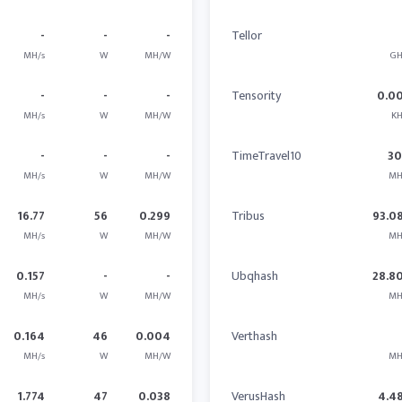
-
-
-
Tellor
MH/s
W
MH/W
GH
-
-
-
Tensority
0.0
MH/s
W
MH/W
KH
-
-
-
TimeTravel10
30
MH/s
W
MH/W
MH
16.77
56
0.299
Tribus
93.0
MH/s
W
MH/W
MH
0.157
-
-
Ubqhash
28.8
MH/s
W
MH/W
MH
0.164
46
0.004
Verthash
MH/s
W
MH/W
MH
1.774
47
0.038
VerusHash
4.4