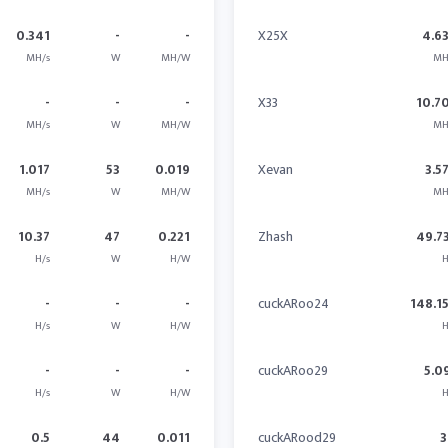
0.341
-
-
X25X
4.6
MH/s
W
MH/W
MH
-
-
-
X33
10.7
MH/s
W
MH/W
MH
1.017
53
0.019
Xevan
3.5
MH/s
W
MH/W
MH
10.37
47
0.221
Zhash
49.7
H/s
W
H/W
H
-
-
-
cuckARoo24
148.1
H/s
W
H/W
H
-
-
-
cuckARoo29
5.0
H/s
W
H/W
H
0.5
44
0.011
cuckARood29
3