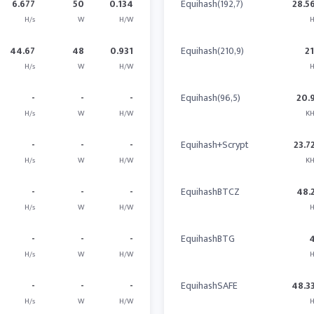
6.677
50
0.134
Equihash(192,7)
28.5
H/s
W
H/W
H
44.67
48
0.931
Equihash(210,9)
2
H/s
W
H/W
H
-
-
-
Equihash(96,5)
20.
H/s
W
H/W
KH
-
-
-
Equihash+Scrypt
23.7
H/s
W
H/W
KH
-
-
-
EquihashBTCZ
48.
H/s
W
H/W
H
-
-
-
EquihashBTG
H/s
W
H/W
H
-
-
-
EquihashSAFE
48.3
H/s
W
H/W
H