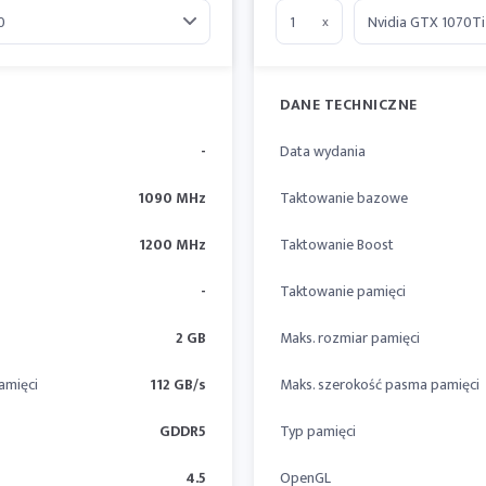
x
DANE TECHNICZNE
-
Data wydania
1090 MHz
Taktowanie bazowe
1200 MHz
Taktowanie Boost
-
Taktowanie pamięci
2 GB
Maks. rozmiar pamięci
amięci
112 GB/s
Maks. szerokość pasma pamięci
GDDR5
Typ pamięci
4.5
OpenGL