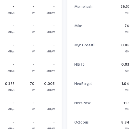
-
-
-
Memehash
26.5
MH/s
W
MH/W
MH
-
-
-
Mike
7
MH/s
W
MH/W
MH
-
-
-
Myr-Groestl
0.0
MH/s
W
MH/W
GH
-
-
-
NIST5
0.0
MH/s
W
MH/W
GH
0.377
70
0.005
NeoScrypt
1.0
MH/s
W
MH/W
MH
-
-
-
NexaPoW
11.
MH/s
W
MH/W
MH
-
-
-
Octopus
8.8
MH/s
W
MH/W
MH