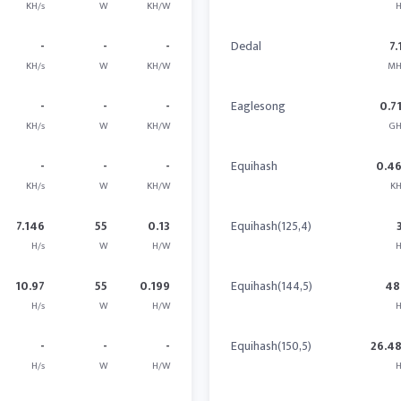
KH/s
W
KH/W
H
-
-
-
Dedal
7.
KH/s
W
KH/W
MH
-
-
-
Eaglesong
0.7
KH/s
W
KH/W
GH
-
-
-
Equihash
0.4
KH/s
W
KH/W
KH
7.146
55
0.13
Equihash(125,4)
H/s
W
H/W
H
10.97
55
0.199
Equihash(144,5)
48
H/s
W
H/W
H
-
-
-
Equihash(150,5)
26.4
H/s
W
H/W
H