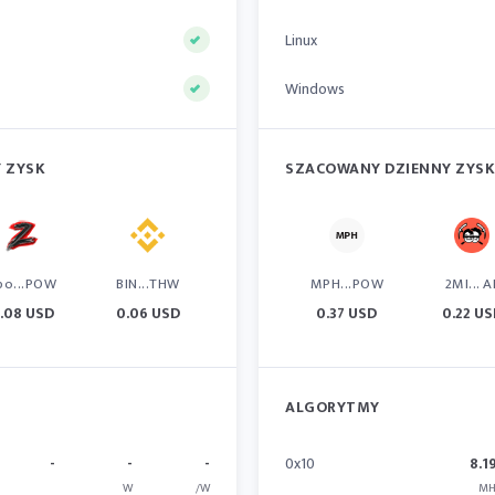
Linux
Windows
 ZYSK
SZACOWANY DZIENNY ZYSK
po...POW
BIN...THW
MPH...POW
2MI... A
.08 USD
0.06 USD
0.37 USD
0.22 U
ALGORYTMY
-
-
-
0x10
8.1
W
/W
MH