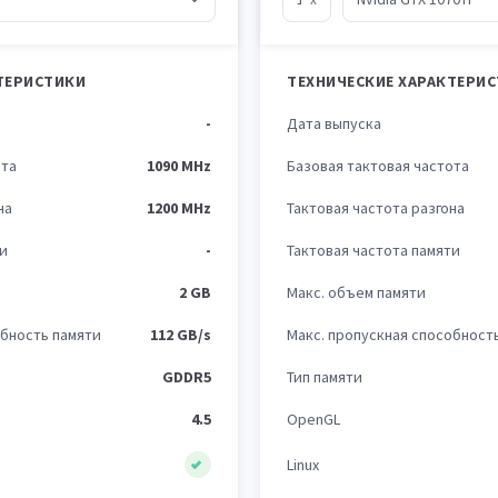
ТЕРИСТИКИ
ТЕХНИЧЕСКИЕ ХАРАКТЕРИ
-
Дата выпуска
ота
1090 MHz
Базовая тактовая частота
на
1200 MHz
Тактовая частота разгона
ти
-
Тактовая частота памяти
2 GB
Макс. объем памяти
обность памяти
112 GB/s
Макс. пропускная способност
GDDR5
Тип памяти
4.5
OpenGL
Linux