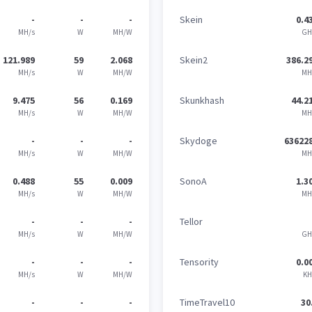
-
-
-
Skein
0.4
MH/s
W
MH/W
GH
121.989
59
2.068
Skein2
386.2
MH/s
W
MH/W
MH
9.475
56
0.169
Skunkhash
44.2
MH/s
W
MH/W
MH
-
-
-
Skydoge
63622
MH/s
W
MH/W
MH
0.488
55
0.009
SonoA
1.3
MH/s
W
MH/W
MH
-
-
-
Tellor
MH/s
W
MH/W
GH
-
-
-
Tensority
0.0
MH/s
W
MH/W
KH
-
-
-
TimeTravel10
30