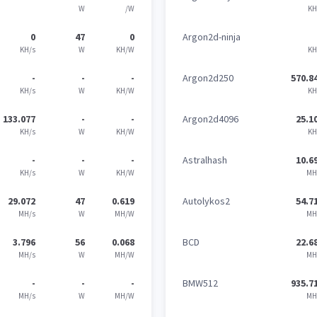
W
/W
KH
0
47
0
Argon2d-ninja
KH/s
W
KH/W
KH
-
-
-
Argon2d250
570.8
KH/s
W
KH/W
KH
133.077
-
-
Argon2d4096
25.1
KH/s
W
KH/W
KH
-
-
-
Astralhash
10.6
KH/s
W
KH/W
MH
29.072
47
0.619
Autolykos2
54.7
MH/s
W
MH/W
MH
3.796
56
0.068
BCD
22.6
MH/s
W
MH/W
MH
-
-
-
BMW512
935.7
MH/s
W
MH/W
MH