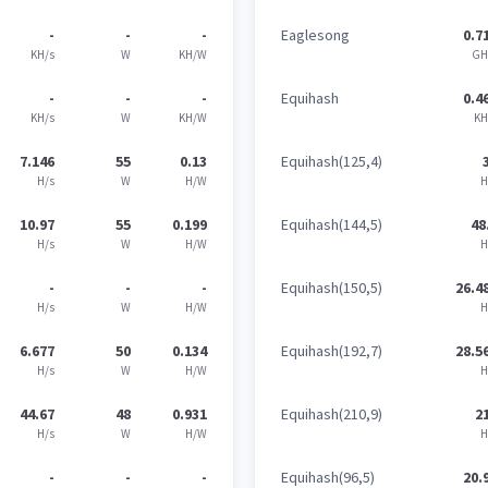
-
-
-
Eaglesong
0.7
KH/s
W
KH/W
GH
-
-
-
Equihash
0.4
KH/s
W
KH/W
KH
7.146
55
0.13
Equihash(125,4)
H/s
W
H/W
H
10.97
55
0.199
Equihash(144,5)
48
H/s
W
H/W
H
-
-
-
Equihash(150,5)
26.4
H/s
W
H/W
H
6.677
50
0.134
Equihash(192,7)
28.5
H/s
W
H/W
H
44.67
48
0.931
Equihash(210,9)
2
H/s
W
H/W
H
-
-
-
Equihash(96,5)
20.