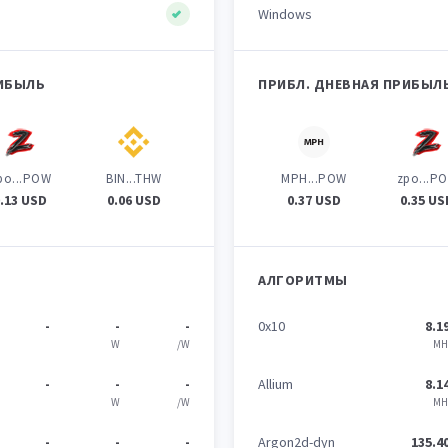
Windows
РИБЫЛЬ
ПРИБЛ. ДНЕВНАЯ ПРИБЫЛ
po...POW
BIN...THW
MPH...POW
zpo...P
0.13 USD
0.06 USD
0.37 USD
0.35 US
АЛГОРИТМЫ
-
-
-
0x10
8.1
W
/W
MH
-
-
-
Allium
8.1
W
/W
MH
-
-
-
Argon2d-dyn
135.4