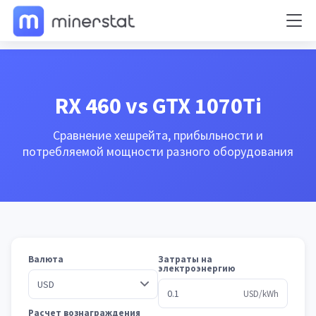
RX 460 vs GTX 1070Ti
Сравнение хешрейта, прибыльности и
потребляемой мощности разного оборудования
Валюта
Затраты на
электроэнергию
USD/kWh
Расчет вознаграждения