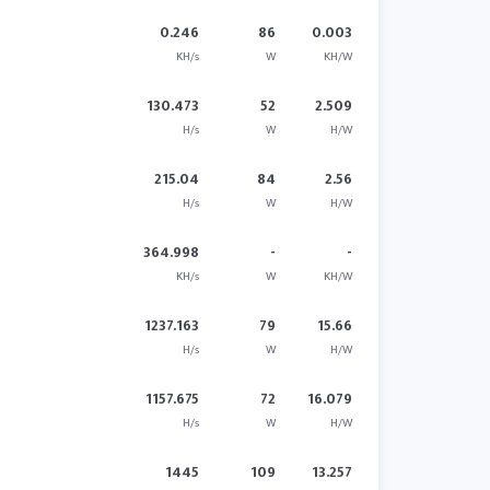
0.246
86
0.003
KH/s
W
KH/W
130.473
52
2.509
H/s
W
H/W
215.04
84
2.56
H/s
W
H/W
364.998
-
-
KH/s
W
KH/W
1237.163
79
15.66
H/s
W
H/W
1157.675
72
16.079
H/s
W
H/W
1445
109
13.257