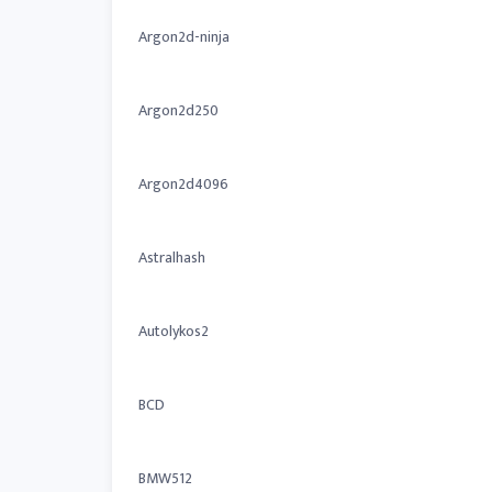
Argon2d-ninja
Argon2d250
Argon2d4096
Astralhash
Autolykos2
BCD
BMW512