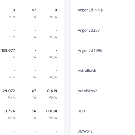
0
47
0
Argon2d-ninja
KH/s
W
KH/W
-
-
-
Argon2d250
KH/s
W
KH/W
133.077
-
-
Argon2d4096
KH/s
W
KH/W
-
-
-
Astralhash
KH/s
W
KH/W
29.072
47
0.619
Autolykos2
MH/s
W
MH/W
3.796
56
0.068
BCD
MH/s
W
MH/W
-
-
-
BMW512