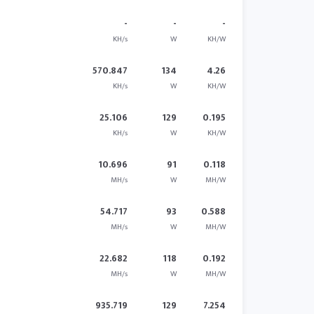
-
-
-
KH/s
W
KH/W
570.847
134
4.26
KH/s
W
KH/W
25.106
129
0.195
KH/s
W
KH/W
10.696
91
0.118
MH/s
W
MH/W
54.717
93
0.588
MH/s
W
MH/W
22.682
118
0.192
MH/s
W
MH/W
935.719
129
7.254