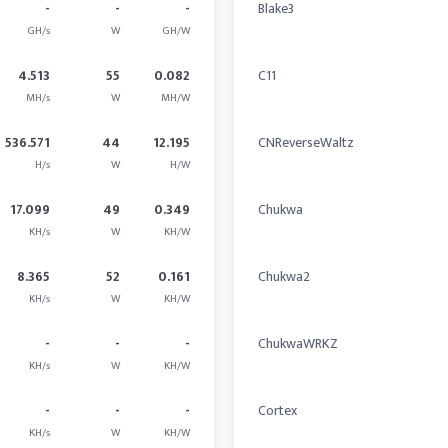
-
-
-
Blake3
GH/s
W
GH/W
4.513
55
0.082
C11
MH/s
W
MH/W
536.571
44
12.195
CNReverseWaltz
H/s
W
H/W
17.099
49
0.349
Chukwa
KH/s
W
KH/W
8.365
52
0.161
Chukwa2
KH/s
W
KH/W
-
-
-
ChukwaWRKZ
KH/s
W
KH/W
-
-
-
Cortex
KH/s
W
KH/W