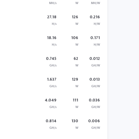
MH/s
W
MH/W
27.18
126
0.216
H/s
W
H/W
18.16
106
0.171
H/s
W
H/W
0.745
62
0.012
GH/s
W
GH/W
1.637
129
0.013
GH/s
W
GH/W
4.049
111
0.036
GH/s
W
GH/W
0.814
130
0.006
GH/s
W
GH/W