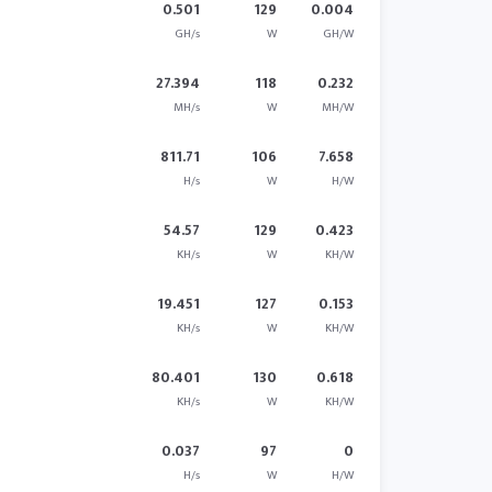
0.501
129
0.004
GH/s
W
GH/W
27.394
118
0.232
MH/s
W
MH/W
811.71
106
7.658
H/s
W
H/W
54.57
129
0.423
KH/s
W
KH/W
19.451
127
0.153
KH/s
W
KH/W
80.401
130
0.618
KH/s
W
KH/W
0.037
97
0
H/s
W
H/W