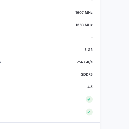
-
1607 MHz
1683 MHz
-
8 GB
x.
256 GB/s
GDDR5
4.5