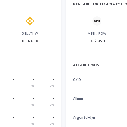
RENTABILIDAD DIARIA EST
BIN...THW
MPH...POW
0.06 USD
0.37 USD
ALGORITMOS
-
-
-
0x10
W
/W
-
-
-
Allium
W
/W
-
-
-
Argon2d-dyn
W
/W