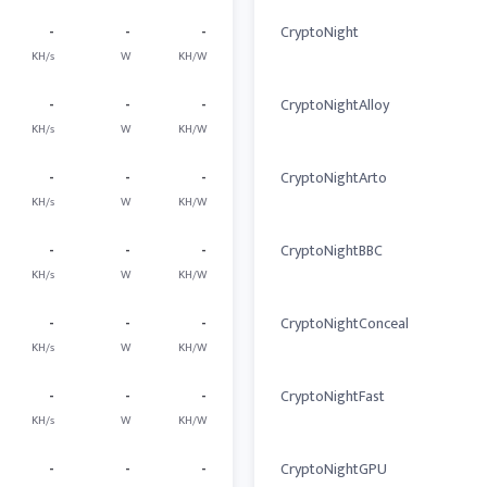
-
-
-
CryptoNight
KH/s
W
KH/W
-
-
-
CryptoNightAlloy
KH/s
W
KH/W
-
-
-
CryptoNightArto
KH/s
W
KH/W
-
-
-
CryptoNightBBC
KH/s
W
KH/W
-
-
-
CryptoNightConceal
KH/s
W
KH/W
-
-
-
CryptoNightFast
KH/s
W
KH/W
-
-
-
CryptoNightGPU