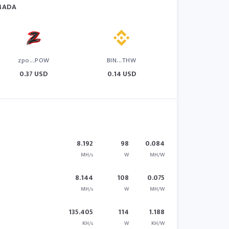
IMADA
zpo...POW
BIN...THW
0.37 USD
0.14 USD
8.192
98
0.084
MH/s
W
MH/W
8.144
108
0.075
MH/s
W
MH/W
135.405
114
1.188
KH/s
W
KH/W