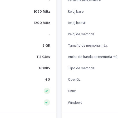
-
Fecha de lanzamiento
1090 MHz
Reloj base
1200 MHz
Reloj boost
-
Reloj de memoria
2 GB
Tamaño de memoria máx.
112 GB/s
Ancho de banda de memoria má
GDDR5
Tipo de memoria
4.5
OpenGL
Linux
Windows