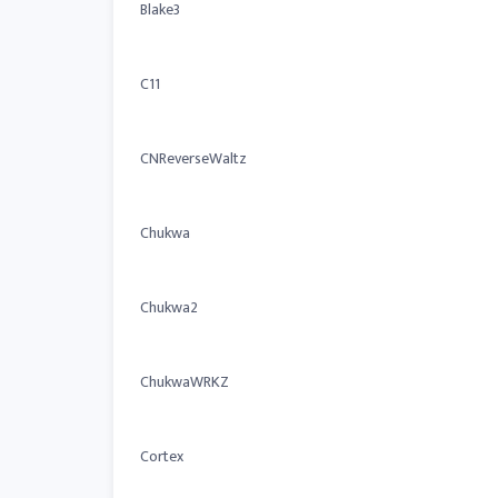
Blake3
C11
CNReverseWaltz
Chukwa
Chukwa2
ChukwaWRKZ
Cortex