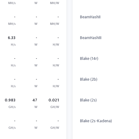
MH/s
W
MH/W
-
-
-
BeamHashII
MH/s
W
MH/W
6.33
-
-
BeamHashIII
H/s
W
H/W
-
-
-
Blake (14r)
H/s
W
H/W
-
-
-
Blake (2b)
H/s
W
H/W
0.983
47
0.021
Blake (2s)
GH/s
W
GH/W
-
-
-
Blake (2s-Kadena)
GH/s
W
GH/W