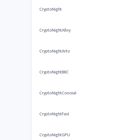
CryptoNight
CryptoNightAlloy
CryptoNightArto
CryptoNightBBC
CryptoNightConceal
CryptoNightFast
CryptoNightGPU