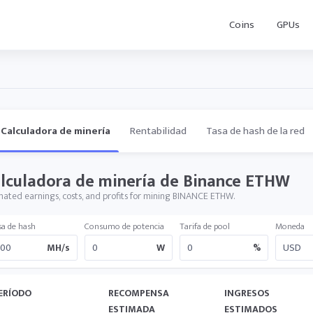
Coins
GPUs
Calculadora de minería
Rentabilidad
Tasa de hash de la red
lculadora de minería de Binance ETHW
mated earnings, costs, and profits for mining BINANCE ETHW.
sa de hash
Consumo de potencia
Tarifa de pool
Moneda
MH/s
W
%
ERÍODO
RECOMPENSA
INGRESOS
ESTIMADA
ESTIMADOS