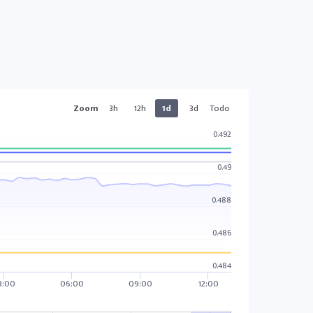
Zoom
3h
12h
1d
3d
Todo
0.492
0.49
0.488
0.486
0.484
3:00
06:00
09:00
12:00