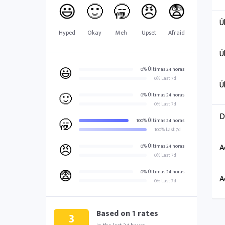
😃
🙂
🥱
😠
😨
Ú
Hyped
Okay
Meh
Upset
Afraid
Ú
😃
0% Últimas 24 horas
0% Last 7d
Ú
🙂
0% Últimas 24 horas
0% Last 7d
D
🥱
100% Últimas 24 horas
100% Last 7d
😠
A
0% Últimas 24 horas
0% Last 7d
😨
0% Últimas 24 horas
A
0% Last 7d
Based on
1
rates
3