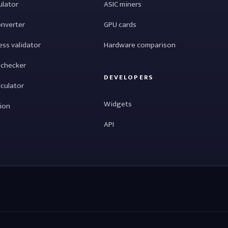
ulator
ASIC miners
onverter
GPU cards
ess validator
Hardware comparison
 checker
DEVELOPERS
lculator
Widgets
tion
API