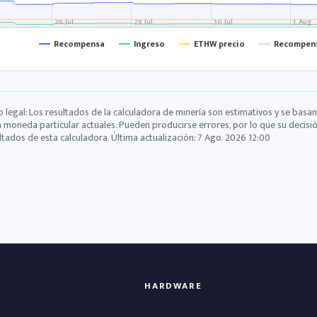
26. Jul
28. Jul
30. Jul
1. Aug
Recompensa
Ingreso
ETHW precio
Recompens
o legal: Los resultados de la calculadora de minería son estimativos y se basan
a moneda particular actuales. Pueden producirse errores, por lo que su decisi
ltados de esta calculadora. Última actualización:
7 Ago. 2026 12:00
HARDWARE