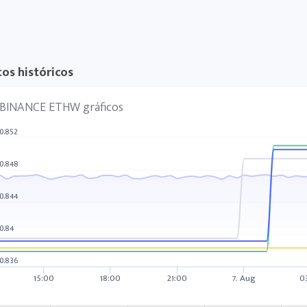
os históricos
BINANCE ETHW gráficos
0.852
0.848
0.844
0.84
0.836
15:00
18:00
21:00
7. Aug
0