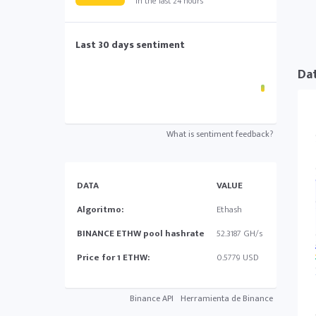
in the last 24 hours
Last 30 days sentiment
Dat
What is sentiment feedback?
DATA
VALUE
Algoritmo:
Ethash
BINANCE ETHW pool hashrate
52.3187 GH/s
Price for 1 ETHW:
0.5779 USD
Binance API
Herramienta de Binance