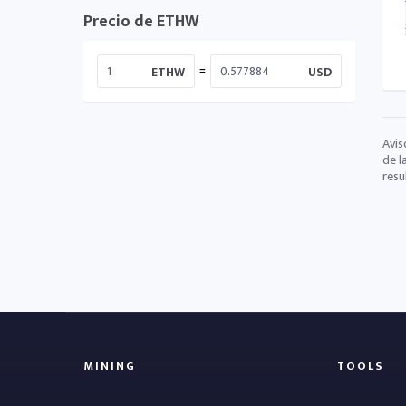
Precio de ETHW
=
ETHW
USD
Avis
de l
resu
MINING
TOOLS