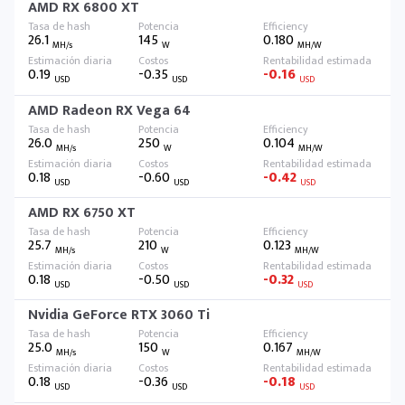
AMD RX 6800 XT
26.1
145
0.180
MH/s
W
MH/W
0.19
-0.35
-0.16
USD
USD
USD
AMD Radeon RX Vega 64
26.0
250
0.104
MH/s
W
MH/W
0.18
-0.60
-0.42
USD
USD
USD
AMD RX 6750 XT
25.7
210
0.123
MH/s
W
MH/W
0.18
-0.50
-0.32
USD
USD
USD
Nvidia GeForce RTX 3060 Ti
25.0
150
0.167
MH/s
W
MH/W
0.18
-0.36
-0.18
USD
USD
USD