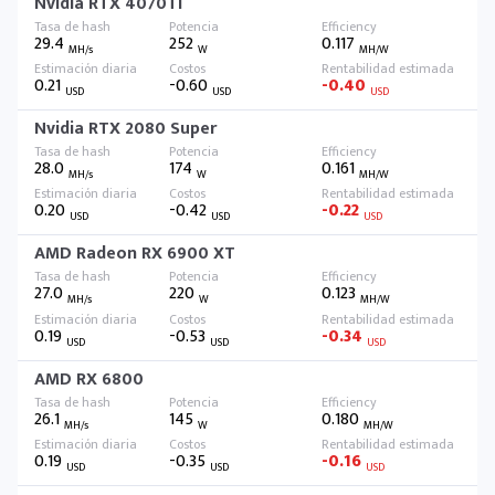
Nvidia RTX 4070Ti
29.4
252
0.117
MH/s
W
MH/W
0.21
-0.60
-0.40
USD
USD
USD
Nvidia RTX 2080 Super
28.0
174
0.161
MH/s
W
MH/W
0.20
-0.42
-0.22
USD
USD
USD
AMD Radeon RX 6900 XT
27.0
220
0.123
MH/s
W
MH/W
0.19
-0.53
-0.34
USD
USD
USD
AMD RX 6800
26.1
145
0.180
MH/s
W
MH/W
0.19
-0.35
-0.16
USD
USD
USD