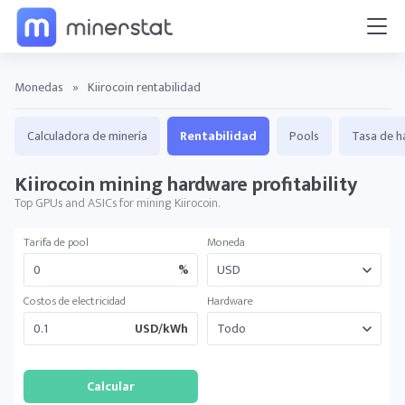
Monedas
»
Kiirocoin rentabilidad
Calculadora de minería
Rentabilidad
Pools
Tasa de h
Kiirocoin mining hardware profitability
Top GPUs and ASICs for mining Kiirocoin.
Tarifa de pool
Moneda
%
Costos de electricidad
Hardware
USD/kWh