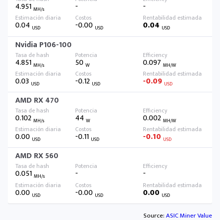
4.951
-
-
MH/s
0.04
-0.00
0.04
USD
USD
USD
Nvidia P106-100
4.851
50
0.097
MH/s
W
MH/W
0.03
-0.12
-0.09
USD
USD
USD
AMD RX 470
0.102
44
0.002
MH/s
W
MH/W
0.00
-0.11
-0.10
USD
USD
USD
AMD RX 560
0.051
-
-
MH/s
0.00
-0.00
0.00
USD
USD
USD
Source:
ASIC Miner Value