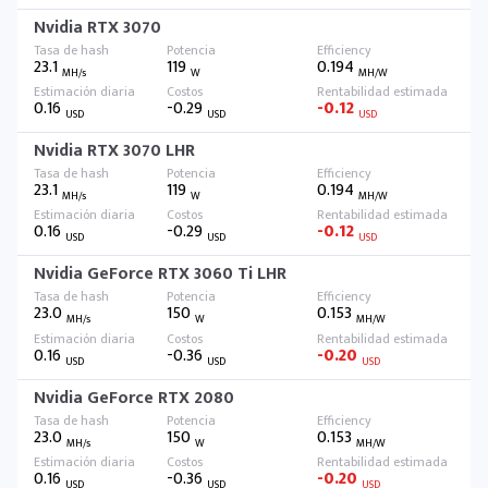
Nvidia RTX 3070
23.1
119
0.194
MH/s
W
MH/W
0.16
-0.29
-0.12
USD
USD
USD
Nvidia RTX 3070 LHR
23.1
119
0.194
MH/s
W
MH/W
0.16
-0.29
-0.12
USD
USD
USD
Nvidia GeForce RTX 3060 Ti LHR
23.0
150
0.153
MH/s
W
MH/W
0.16
-0.36
-0.20
USD
USD
USD
Nvidia GeForce RTX 2080
23.0
150
0.153
MH/s
W
MH/W
0.16
-0.36
-0.20
USD
USD
USD