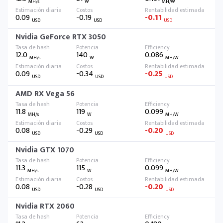
MH/s
W
MH/W
0.09
-0.19
-0.11
USD
USD
USD
Nvidia GeForce RTX 3050
12.0
140
0.086
MH/s
W
MH/W
0.09
-0.34
-0.25
USD
USD
USD
AMD RX Vega 56
11.8
119
0.099
MH/s
W
MH/W
0.08
-0.29
-0.20
USD
USD
USD
Nvidia GTX 1070
11.3
115
0.099
MH/s
W
MH/W
0.08
-0.28
-0.20
USD
USD
USD
Nvidia RTX 2060