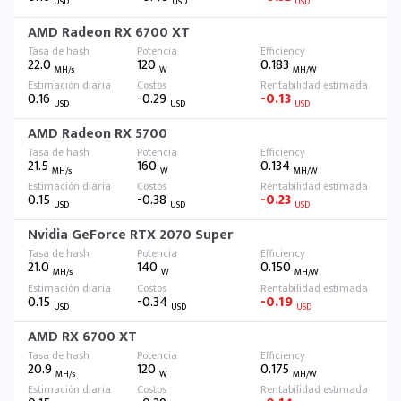
USD
USD
USD
AMD Radeon RX 6700 XT
22.0
120
0.183
MH/s
W
MH/W
0.16
-0.29
-0.13
USD
USD
USD
AMD Radeon RX 5700
21.5
160
0.134
MH/s
W
MH/W
0.15
-0.38
-0.23
USD
USD
USD
Nvidia GeForce RTX 2070 Super
21.0
140
0.150
MH/s
W
MH/W
0.15
-0.34
-0.19
USD
USD
USD
AMD RX 6700 XT
20.9
120
0.175
MH/s
W
MH/W