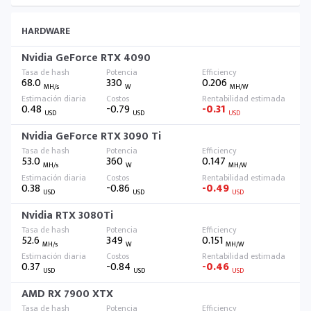
HARDWARE
Nvidia GeForce RTX 4090
68.0
330
0.206
MH/s
W
MH/W
0.48
-0.79
-0.31
USD
USD
USD
Nvidia GeForce RTX 3090 Ti
53.0
360
0.147
MH/s
W
MH/W
0.38
-0.86
-0.49
USD
USD
USD
Nvidia RTX 3080Ti
52.6
349
0.151
MH/s
W
MH/W
0.37
-0.84
-0.46
USD
USD
USD
AMD RX 7900 XTX