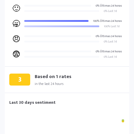
🙂
0% Últimas 24 horas
0% Last 7d
🥱
100% Últimas 24 horas
100% Last 7d
😠
0% Últimas 24 horas
0% Last 7d
😨
0% Últimas 24 horas
0% Last 7d
Based on
1
rates
3
in the last 24 hours
Last 30 days sentiment