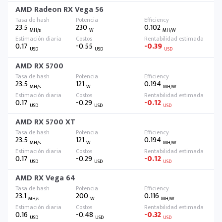
AMD Radeon RX Vega 56
23.5
230
0.102
MH/s
W
MH/W
0.17
-0.55
-0.39
USD
USD
USD
AMD RX 5700
23.5
121
0.194
MH/s
W
MH/W
0.17
-0.29
-0.12
USD
USD
USD
AMD RX 5700 XT
23.5
121
0.194
MH/s
W
MH/W
0.17
-0.29
-0.12
USD
USD
USD
AMD RX Vega 64
23.1
200
0.116
MH/s
W
MH/W
0.16
-0.48
-0.32
USD
USD
USD