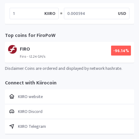
=
KIIRO
USD
Top coins for FiroPoW
FIRO
-96.14%
Firo - 12.24 GH/s
Disclaimer: Coins are ordered and displayed by network hashrate.
Connect with Kiirocoin
KIIRO website
KIIRO Discord
KIIRO Telegram