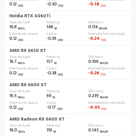
0.12
-0.30
-0.18
USD
USD
USD
Nvidia RTX 4060Ti
16.8
148
0.114
MH/s
W
MH/W
0.12
-0.36
-0.24
USD
USD
USD
AMD RX 6650 XT
16.7
157
0.106
MH/s
W
MH/W
0.12
-0.38
-0.26
USD
USD
USD
AMD RX 6600 XT
16.5
69
0.239
MH/s
W
MH/W
0.12
-0.17
-0.05
USD
USD
USD
AMD Radeon RX 6600 XT
16.0
110
0.145
MH/s
W
MH/W