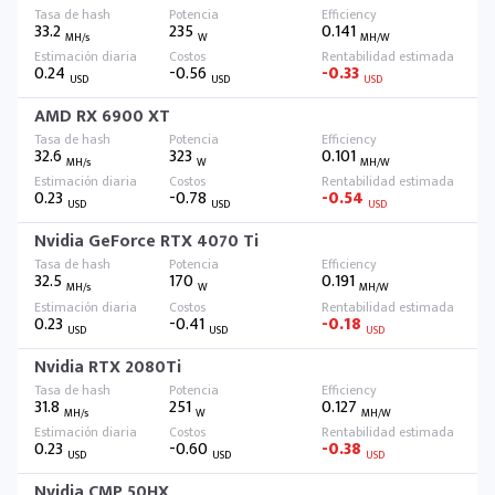
33.2
235
0.141
MH/s
W
MH/W
0.24
-0.56
-0.33
USD
USD
USD
AMD RX 6900 XT
32.6
323
0.101
MH/s
W
MH/W
0.23
-0.78
-0.54
USD
USD
USD
Nvidia GeForce RTX 4070 Ti
32.5
170
0.191
MH/s
W
MH/W
0.23
-0.41
-0.18
USD
USD
USD
Nvidia RTX 2080Ti
31.8
251
0.127
MH/s
W
MH/W
0.23
-0.60
-0.38
USD
USD
USD
Nvidia CMP 50HX