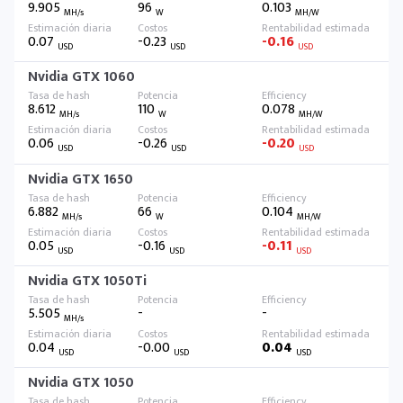
9.905
96
0.103
MH/s
W
MH/W
0.07
-0.23
-0.16
USD
USD
USD
Nvidia GTX 1060
8.612
110
0.078
MH/s
W
MH/W
0.06
-0.26
-0.20
USD
USD
USD
Nvidia GTX 1650
6.882
66
0.104
MH/s
W
MH/W
0.05
-0.16
-0.11
USD
USD
USD
Nvidia GTX 1050Ti
5.505
-
-
MH/s
0.04
-0.00
0.04
USD
USD
USD
Nvidia GTX 1050