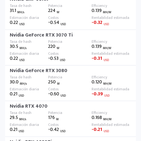
31.1
224
0.139
MH/s
W
MH/W
0.22
-0.54
-0.32
USD
USD
USD
Nvidia GeForce RTX 3070 Ti
30.5
220
0.139
MH/s
W
MH/W
0.22
-0.53
-0.31
USD
USD
USD
Nvidia GeForce RTX 3080
30.0
250
0.120
MH/s
W
MH/W
0.21
-0.60
-0.39
USD
USD
USD
Nvidia RTX 4070
29.5
176
0.168
MH/s
W
MH/W
0.21
-0.42
-0.21
USD
USD
USD