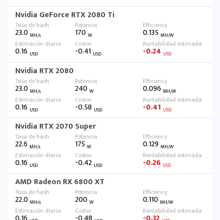
Nvidia GeForce RTX 2080 Ti
23.0
170
0.135
MH/s
W
MH/W
0.16
-0.41
-0.24
USD
USD
USD
Nvidia RTX 2080
23.0
240
0.096
MH/s
W
MH/W
0.16
-0.58
-0.41
USD
USD
USD
Nvidia RTX 2070 Super
22.6
175
0.129
MH/s
W
MH/W
0.16
-0.42
-0.26
USD
USD
USD
AMD Radeon RX 6800 XT
22.0
200
0.110
MH/s
W
MH/W
0.16
-0.48
-0.32