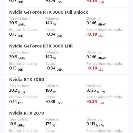
0.15
-0.29
-0.14
USD
USD
USD
Nvidia GeForce RTX 3060 Full Unlock
20.5
140
0.146
MH/s
W
MH/W
0.15
-0.34
-0.19
USD
USD
USD
Nvidia GeForce RTX 3060 LHR
20.5
140
0.146
MH/s
W
MH/W
0.15
-0.34
-0.19
USD
USD
USD
Nvidia RTX 3060
20.2
160
0.126
MH/s
W
MH/W
0.14
-0.38
-0.24
USD
USD
USD
Nvidia RTX 2070
19.9
175
0.113
MH/s
W
MH/W