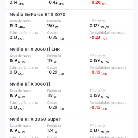
0.14
-0.42
-0.28
USD
USD
USD
Nvidia GeForce RTX 3070
19.0
150
0.127
MH/s
W
MH/W
0.13
-0.36
-0.23
USD
USD
USD
Nvidia RTX 3060Ti LHR
18.9
119
0.159
MH/s
W
MH/W
0.13
-0.29
-0.15
USD
USD
USD
Nvidia RTX 3060Ti
18.9
119
0.159
MH/s
W
MH/W
0.13
-0.29
-0.15
USD
USD
USD
Nvidia RTX 2060 Super
16.9
124
0.137
MH/s
W
MH/W