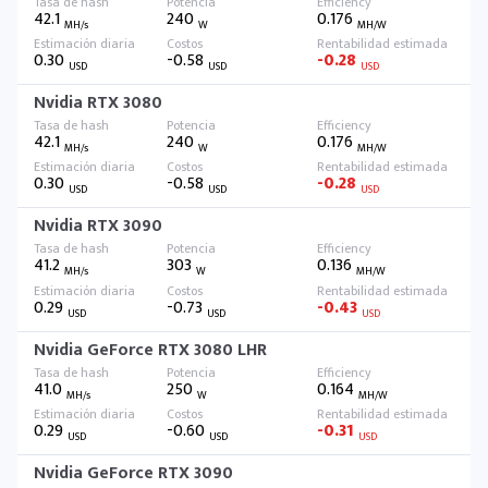
42.1
240
0.176
MH/s
W
MH/W
0.30
-0.58
-0.28
USD
USD
USD
Nvidia RTX 3080
42.1
240
0.176
MH/s
W
MH/W
0.30
-0.58
-0.28
USD
USD
USD
Nvidia RTX 3090
41.2
303
0.136
MH/s
W
MH/W
0.29
-0.73
-0.43
USD
USD
USD
Nvidia GeForce RTX 3080 LHR
41.0
250
0.164
MH/s
W
MH/W
0.29
-0.60
-0.31
USD
USD
USD
Nvidia GeForce RTX 3090