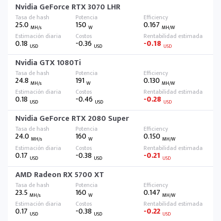
Nvidia GeForce RTX 3070 LHR
25.0
150
0.167
MH/s
W
MH/W
0.18
-0.36
-0.18
USD
USD
USD
Nvidia GTX 1080Ti
24.8
191
0.130
MH/s
W
MH/W
0.18
-0.46
-0.28
USD
USD
USD
Nvidia GeForce RTX 2080 Super
24.0
160
0.150
MH/s
W
MH/W
0.17
-0.38
-0.21
USD
USD
USD
AMD Radeon RX 5700 XT
23.5
160
0.147
MH/s
W
MH/W
0.17
-0.38
-0.22
USD
USD
USD