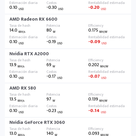
0.10
-0.30
-0.20
USD
USD
USD
AMD Radeon RX 6600
14.0
80
0.175
MH/s
W
MH/W
0.10
-0.19
-0.09
USD
USD
USD
Nvidia RTX A2000
13.9
69
0.202
MH/s
W
MH/W
0.10
-0.17
-0.07
USD
USD
USD
AMD RX 580
13.5
97
0.139
MH/s
W
MH/W
0.10
-0.23
-0.14
USD
USD
USD
Nvidia GeForce RTX 3060
13.0
140
0.093
MH/s
W
MH/W