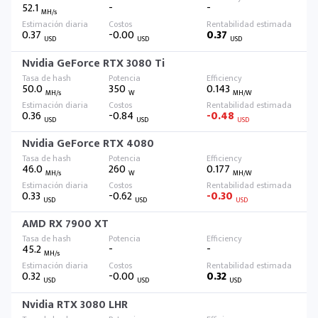
52.1
-
-
MH/s
0.37
-0.00
0.37
USD
USD
USD
Nvidia GeForce RTX 3080 Ti
50.0
350
0.143
MH/s
W
MH/W
0.36
-0.84
-0.48
USD
USD
USD
Nvidia GeForce RTX 4080
46.0
260
0.177
MH/s
W
MH/W
0.33
-0.62
-0.30
USD
USD
USD
AMD RX 7900 XT
45.2
-
-
MH/s
0.32
-0.00
0.32
USD
USD
USD
Nvidia RTX 3080 LHR