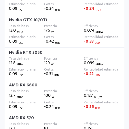
0.09
-0.34
-0.24
USD
USD
USD
Nvidia GTX 1070Ti
13.0
176
0.074
MH/s
W
MH/W
0.09
-0.42
-0.33
USD
USD
USD
Nvidia RTX 3050
12.8
129
0.099
MH/s
W
MH/W
0.09
-0.31
-0.22
USD
USD
USD
AMD RX 6600
12.7
100
0.127
MH/s
W
MH/W
0.09
-0.24
-0.15
USD
USD
USD
AMD RX 570
12.3
81
0.151