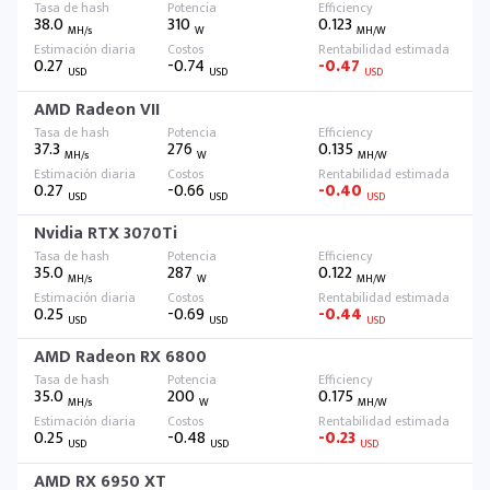
38.0
310
0.123
MH/s
W
MH/W
0.27
-0.74
-0.47
USD
USD
USD
AMD Radeon VII
37.3
276
0.135
MH/s
W
MH/W
0.27
-0.66
-0.40
USD
USD
USD
Nvidia RTX 3070Ti
35.0
287
0.122
MH/s
W
MH/W
0.25
-0.69
-0.44
USD
USD
USD
AMD Radeon RX 6800
35.0
200
0.175
MH/s
W
MH/W
0.25
-0.48
-0.23
USD
USD
USD
AMD RX 6950 XT