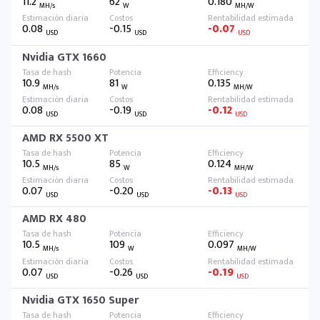
11.2
62
0.180
MH/s
W
MH/W
0.08
-0.15
-0.07
USD
USD
USD
Nvidia GTX 1660
10.9
81
0.135
MH/s
W
MH/W
0.08
-0.19
-0.12
USD
USD
USD
AMD RX 5500 XT
10.5
85
0.124
MH/s
W
MH/W
0.07
-0.20
-0.13
USD
USD
USD
AMD RX 480
10.5
109
0.097
MH/s
W
MH/W
0.07
-0.26
-0.19
USD
USD
USD
Nvidia GTX 1650 Super