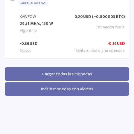
MULTI-ALGO POOL
KAWPOW
0.20
USD (~0.000003 BTC)
29.51 MH/s, 150 W
-0.36
USD
-0.16
USD
Cargar todas las monedas
Incluir monedas con alertas