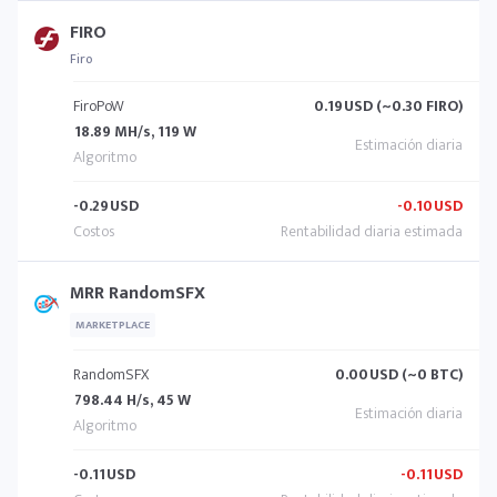
FIRO
Firo
FiroPoW
0.19
USD (~0.30 FIRO)
18.89 MH/s, 119 W
-0.29
USD
-0.10
USD
MRR RandomSFX
MARKETPLACE
RandomSFX
0.00
USD (~0 BTC)
798.44 H/s, 45 W
-0.11
USD
-0.11
USD