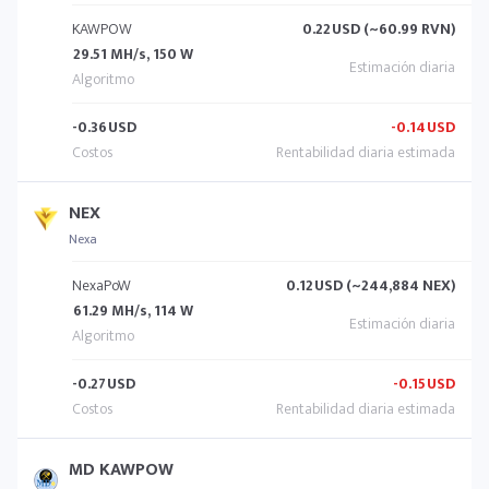
KAWPOW
0.22
USD (~60.99 RVN)
29.51 MH/s, 150 W
-0.36
USD
-0.14
USD
NEX
Nexa
NexaPoW
0.12
USD (~244,884 NEX)
61.29 MH/s, 114 W
-0.27
USD
-0.15
USD
MD KAWPOW