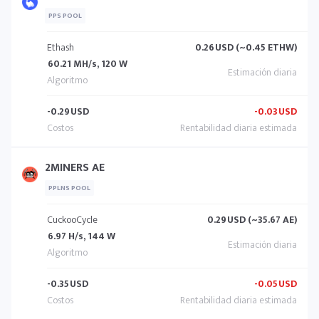
PPS POOL
Ethash
0.26
USD (~0.45 ETHW)
60.21 MH/s, 120 W
-0.29
USD
-0.03
USD
2MINERS AE
PPLNS POOL
CuckooCycle
0.29
USD (~35.67 AE)
6.97 H/s, 144 W
-0.35
USD
-0.05
USD