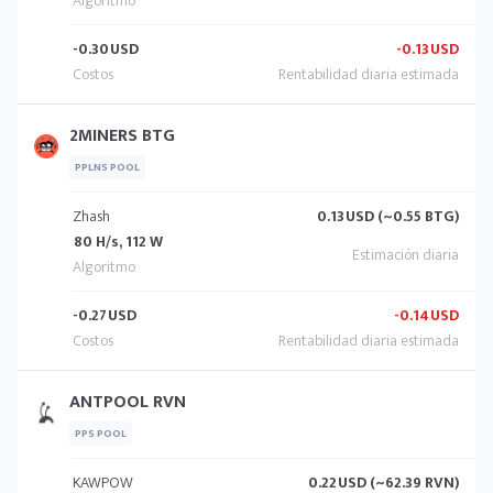
-0.30
USD
-0.13
USD
2MINERS BTG
PPLNS POOL
Zhash
0.13
USD (~0.55 BTG)
80 H/s, 112 W
-0.27
USD
-0.14
USD
ANTPOOL RVN
PPS POOL
KAWPOW
0.22
USD (~62.39 RVN)