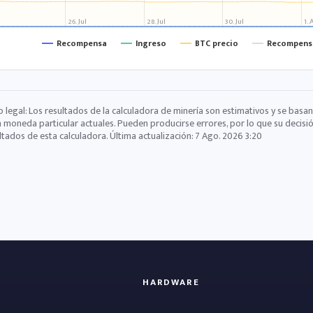
26. Jul
28. Jul
30. Jul
1.
Recompensa
Ingreso
BTC precio
Recompensa
o legal: Los resultados de la calculadora de minería son estimativos y se basan
a moneda particular actuales. Pueden producirse errores, por lo que su decisi
ltados de esta calculadora. Última actualización:
7 Ago. 2026 3:20
HARDWARE