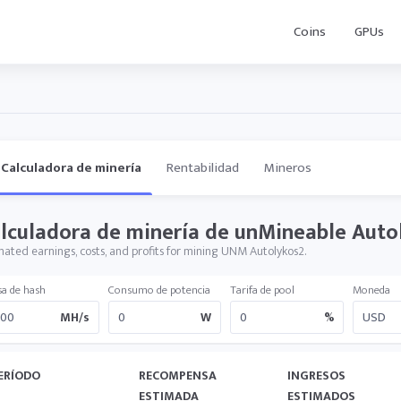
Coins
GPUs
Calculadora de minería
Rentabilidad
Mineros
lculadora de minería de unMineable Auto
mated earnings, costs, and profits for mining UNM Autolykos2.
sa de hash
Consumo de potencia
Tarifa de pool
Moneda
MH/s
W
%
ERÍODO
RECOMPENSA
INGRESOS
ESTIMADA
ESTIMADOS