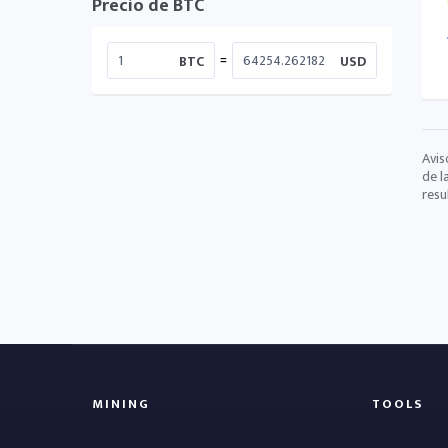
Precio de BTC
=
BTC
USD
Avis
de l
resu
MINING
TOOLS