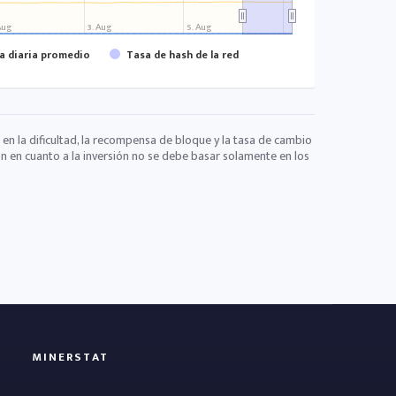
 Aug
3. Aug
5. Aug
 diaria promedio
Tasa de hash de la red
 en la dificultad, la recompensa de bloque y la tasa de cambio
ón en cuanto a la inversión no se debe basar solamente en los
MINERSTAT