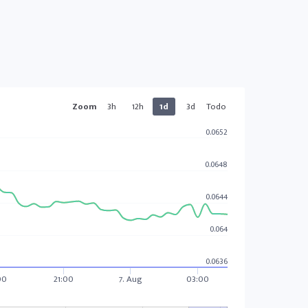
Zoom
3h
12h
1d
3d
Todo
0.0652
0.0648
0.0644
0.064
0.0636
00
21:00
7. Aug
03:00