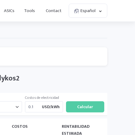
ASICs
Tools
Contact
Español
lykos2
Costos de electricidad
USD/kWh
COSTOS
RENTABILIDAD
ESTIMADA