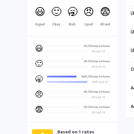
😃
🙂
🥱
😠
😨
Ú
Hyped
Okay
Meh
Upset
Afraid
Ú
😃
0% Últimas 24 horas
Ú
0% Last 7d
🙂
0% Últimas 24 horas
0% Last 7d
D
🥱
100% Últimas 24 horas
100% Last 7d
A
😠
0% Últimas 24 horas
0% Last 7d
A
😨
0% Últimas 24 horas
0% Last 7d
Based on
1
rates