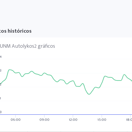
os históricos
UNM Autolykos2 gráficos
4
3
2
1
0
06:00
09:00
12:00
15:00
18: