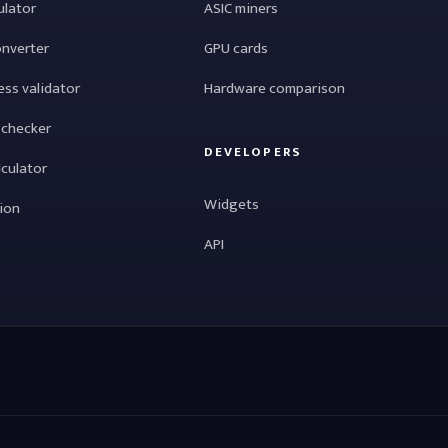
ulator
ASIC miners
onverter
GPU cards
ess validator
Hardware comparison
 checker
DEVELOPERS
lculator
Widgets
tion
API