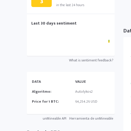
3
in the last 24 hours
Last 30 days sentiment
Dat
What is sentiment feedback?
DATA
VALUE
Algoritmo:
Autolykos2
Price for 1 BTC:
64,254.26 USD
unMineable API
Herramienta de unMineable