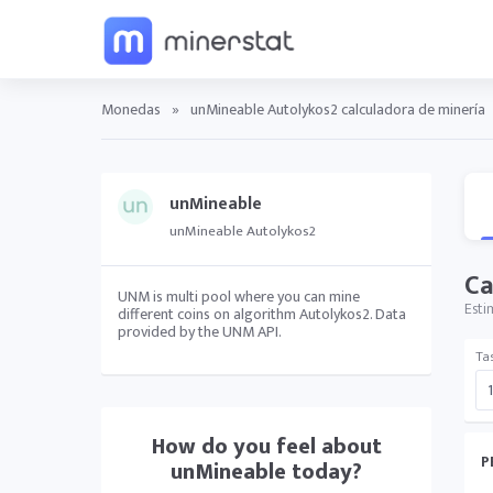
Monedas
»
unMineable Autolykos2 calculadora de minería
unMineable
unMineable Autolykos2
Ca
UNM is multi pool where you can mine
Esti
different coins on algorithm Autolykos2. Data
provided by the UNM API.
Ta
How do you feel about
P
unMineable
today?