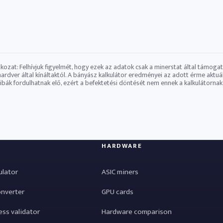
atkozat: Felhívjuk figyelmét, hogy ezek az adatok csak a minerstat által támoga
​hardver által kínáltaktól. A bányász ​​kalkulátor eredményei az adott érme ak
Hibák fordulhatnak elő, ezért a befektetési döntését nem ennek a kalkulátornak 
HARDWARE
ulator
ASIC miners
onverter
GPU cards
ess validator
Hardware comparison