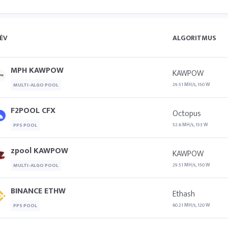
ÉV
ALGORITMUS
MPH KAWPOW
KAWPOW
29.51 MH/s, 150 W
MULTI-ALGO POOL
F2POOL CFX
Octopus
52.6 MH/s, 153 W
PPS POOL
zpool KAWPOW
KAWPOW
29.51 MH/s, 150 W
MULTI-ALGO POOL
BINANCE ETHW
Ethash
60.21 MH/s, 120 W
PPS POOL