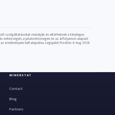
tott szolgáltatásokat mutatják, és eltérhetnek a tényleges
tuális nehézségén, a jutalomtömegen és az árfolyamon alapuló
az eredményein kell alapulnia. Legújabb frissítés:
6 Aug 2026
MINERSTAT
Contact
Blog
Partners