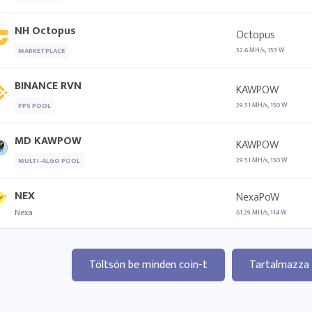
NH Octopus
Octopus
52.6 MH/s, 153 W
MARKETPLACE
BINANCE RVN
KAWPOW
29.51 MH/s, 150 W
PPS POOL
MD KAWPOW
KAWPOW
29.51 MH/s, 150 W
MULTI-ALGO POOL
NEX
NexaPoW
Nexa
61.29 MH/s, 114 W
Töltsön be minden coin-t
Tartalmazza 