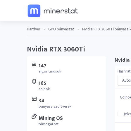
Hardver
»
GPU bányászat
»
Nvidia RTX 3060Ti bányász k
Nvidia RTX 3060Ti
Nvidia
147
Hashrat
algoritmusok
Autom
165
coinok
Coino
34
bányász szoftverek
Jelz
Mining OS
támogatott