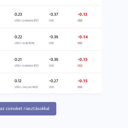
0.23
-0.37
-0.13
USD (~0.000004 BTC)
USD
USD
0.22
-0.36
-0.14
USD (~61.88 RVN)
USD
USD
0.21
-0.36
-0.15
USD (~0.000003 BTC)
USD
USD
0.12
-0.27
-0.15
USD (~243,543 NEX)
USD
USD
az coinoket riasztásokkal