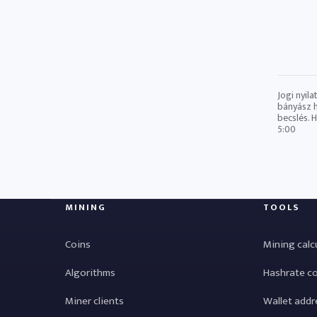
Jogi nyil
bányász ​
becslés. 
5:00
MINING
TOOLS
Coins
Mining calc
Algorithms
Hashrate c
Miner clients
Wallet addr