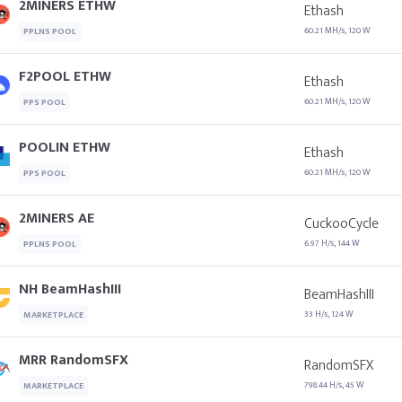
2MINERS ETHW
Ethash
60.21 MH/s, 120 W
PPLNS POOL
F2POOL ETHW
Ethash
60.21 MH/s, 120 W
PPS POOL
POOLIN ETHW
Ethash
60.21 MH/s, 120 W
PPS POOL
2MINERS AE
CuckooCycle
6.97 H/s, 144 W
PPLNS POOL
NH BeamHashIII
BeamHashIII
33 H/s, 124 W
MARKETPLACE
MRR RandomSFX
RandomSFX
798.44 H/s, 45 W
MARKETPLACE