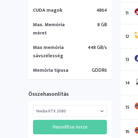
CUDA magok
4864
11
Max. Memória
8 GB
méret
12
Max memória
448 GB/s
sávszélesség
13
Memória típusa
GDDR6
14
Összehasonlítás
15
Hasonlítsa össze
16