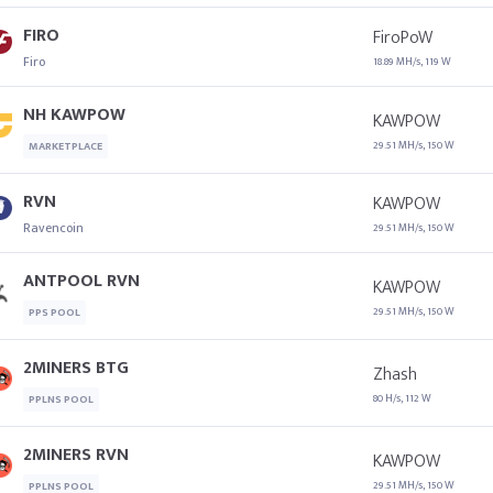
FIRO
FiroPoW
Firo
18.89 MH/s, 119 W
NH KAWPOW
KAWPOW
29.51 MH/s, 150 W
MARKETPLACE
RVN
KAWPOW
Ravencoin
29.51 MH/s, 150 W
ANTPOOL RVN
KAWPOW
29.51 MH/s, 150 W
PPS POOL
2MINERS BTG
Zhash
80 H/s, 112 W
PPLNS POOL
2MINERS RVN
KAWPOW
29.51 MH/s, 150 W
PPLNS POOL