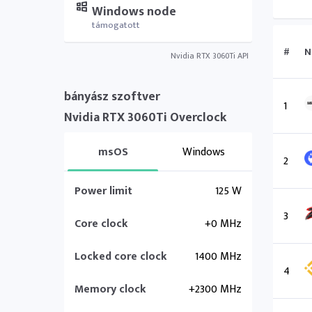
Windows node
támogatott
#
N
Nvidia RTX 3060Ti API
bányász szoftver
1
Nvidia RTX 3060Ti Overclock
msOS
Windows
2
Power limit
125 W
3
Core clock
+0 MHz
Locked core clock
1400 MHz
4
Memory clock
+2300 MHz