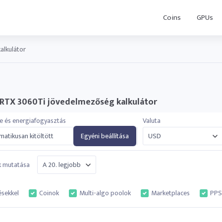
Coins
GPUs
alkulátor
 RTX 3060Ti jövedelmezőség kalkulátor
e és energiafogyasztás
Valuta
atikusan kitöltött
Egyéni beállítása
k mutatása
ésekkel
Coinok
Multi-algo poolok
Marketplaces
PPS