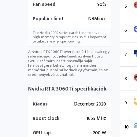
Fan speed
90%
5
Popular client
NBMiner
6
The Nvidia 3000 series cards tend to have
high memory temperatures, so it is important
to take care of proper cooling.
A Nvidia RTX 3060Ti overclock értékei csak egy
7
referenciapontot jelentenek az ilyen típusú
GPU-k számára, ezért használja saját
felelősségére. Lehet, hogy nem minden
memóriatípusnál működnek egyformán, és az
eredmények változhatnak.
8
Nvidia RTX 3060Ti specifikációk
9
Kiadás
December 2020
Boost Clock
1665 MHz
10
GPU táp
200 W