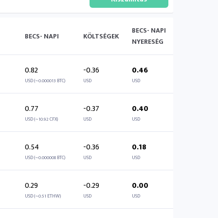
BECS- NAPI
BECS- NAPI
KÖLTSÉGEK
NYERESÉG
0.82
-0.36
0.46
USD (~0.000013 BTC)
USD
USD
0.77
-0.37
0.40
USD (~10.92 CFX)
USD
USD
0.54
-0.36
0.18
USD (~0.000008 BTC)
USD
USD
0.29
-0.29
0.00
USD (~0.51 ETHW)
USD
USD