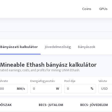
Coins
GPUs
Bányászati kalkulátor
Jövedelmezőség
Bányászok
Mineable Ethash bányász ​​kalkulátor
mated earnings, costs, and profits for mining UNM Ethash.
shrate
Energiafogyasztás
Pool díja
Valuta
MH/s
W
%
DŐSZAK
BECS- JUTALOM
BECS- JÖVEDELEM