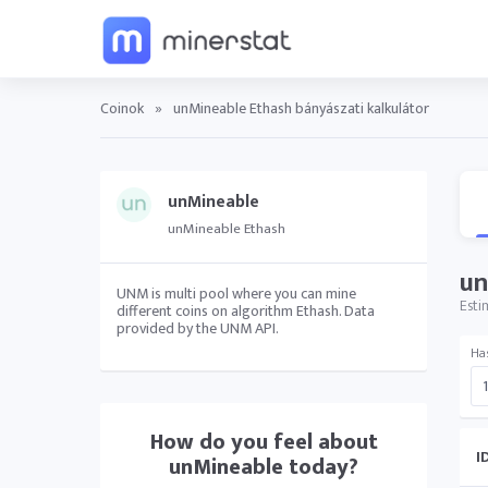
Coinok
»
unMineable Ethash bányászati kalkulátor
unMineable
unMineable Ethash
un
UNM is multi pool where you can mine
Esti
different coins on algorithm Ethash. Data
provided by the UNM API.
Ha
How do you feel about
I
unMineable
today?