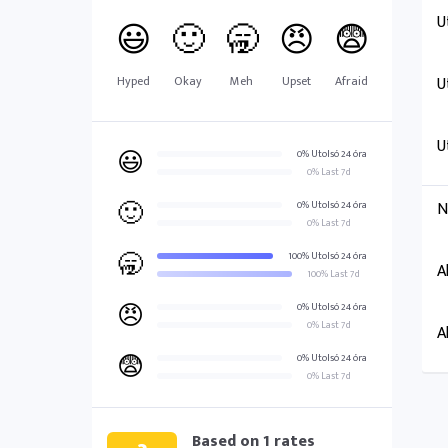
U
😃
🙂
🥱
😠
😨
Hyped
Okay
Meh
Upset
Afraid
U
U
😃
0% Utolsó 24 óra
0% Last 7d
🙂
N
0% Utolsó 24 óra
0% Last 7d
🥱
100% Utolsó 24 óra
A
100% Last 7d
😠
0% Utolsó 24 óra
0% Last 7d
A
😨
0% Utolsó 24 óra
0% Last 7d
Based on
1
rates