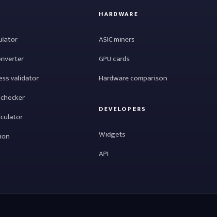
HARDWARE
ulator
ASIC miners
onverter
GPU cards
ess validator
Hardware comparison
 checker
DEVELOPERS
lculator
Widgets
tion
API