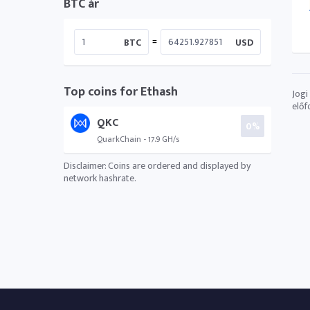
BTC ár
=
BTC
USD
Top coins for Ethash
Jogi
előf
QKC
0%
QuarkChain - 17.9 GH/s
Disclaimer: Coins are ordered and displayed by
network hashrate.