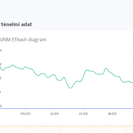
rténelmi adat
UNM Ethash diagram
4
3
2
1
0
09:00
12:00
15:00
18:00