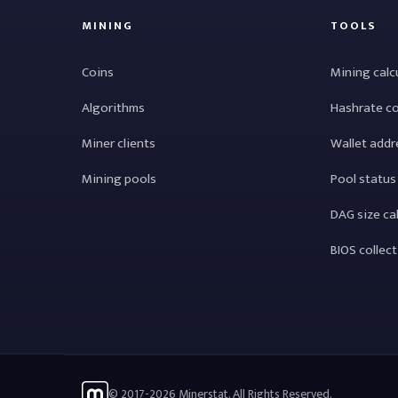
MINING
TOOLS
Coins
Mining calc
Algorithms
Hashrate c
Miner clients
Wallet addr
Mining pools
Pool status
DAG size ca
BIOS collec
© 2017-2026 Minerstat. All Rights Reserved.