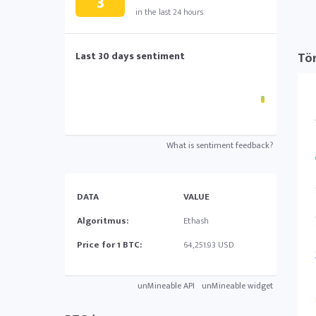
3
in the last 24 hours
Last 30 days sentiment
Tö
What is sentiment feedback?
DATA
VALUE
Algoritmus:
Ethash
Price for 1 BTC:
64,251.93 USD
unMineable API
unMineable widget