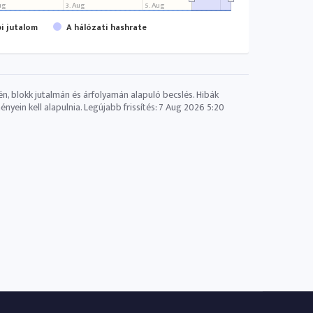
ug
3. Aug
5. Aug
pi jutalom
A hálózati hashrate
én, blokk jutalmán és árfolyamán alapuló becslés. Hibák
yein kell alapulnia. Legújabb frissítés:
7 Aug 2026 5:20