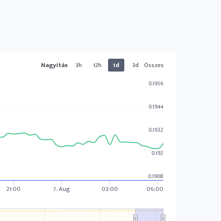
Nagyítás
3h
12h
1d
3d
Összes
0.1956
0.1944
0.1932
0.192
0.1908
21:00
7. Aug
03:00
06:00