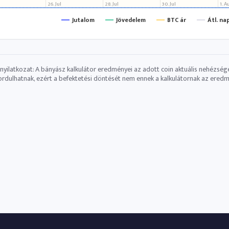
26. Jul
28. Jul
30. Jul
1. A
Jutalom
Jövedelem
BTC ár
Átl. na
 nyilatkozat: A bányász ​​kalkulátor eredményei az adott coin aktuális nehézség
ordulhatnak, ezért a befektetési döntését nem ennek a kalkulátornak az eredmén