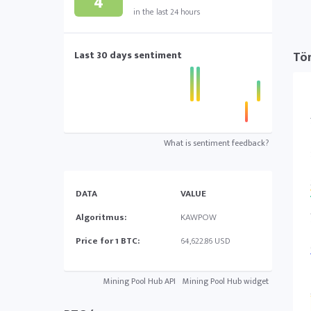
4
in the last 24 hours
Last 30 days sentiment
Tö
What is sentiment feedback?
DATA
VALUE
Algoritmus:
KAWPOW
Price for 1 BTC:
64,622.86 USD
Mining Pool Hub API
Mining Pool Hub widget