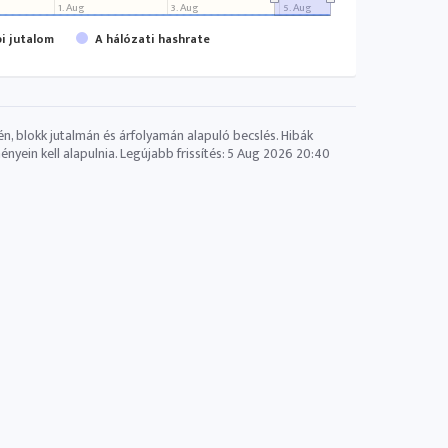
1. Aug
3. Aug
5. Aug
pi jutalom
A hálózati hashrate
én, blokk jutalmán és árfolyamán alapuló becslés. Hibák
yein kell alapulnia. Legújabb frissítés:
5 Aug 2026 20:40