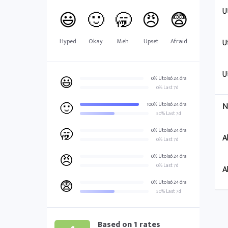
U
😃
🙂
🥱
😠
😨
Hyped
Okay
Meh
Upset
Afraid
U
U
😃
0% Utolsó 24 óra
0% Last 7d
🙂
N
100% Utolsó 24 óra
50% Last 7d
🥱
0% Utolsó 24 óra
A
0% Last 7d
😠
0% Utolsó 24 óra
0% Last 7d
A
😨
0% Utolsó 24 óra
50% Last 7d
Based on
1
rates