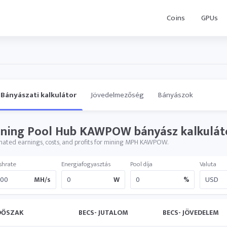
Coins
GPUs
Bányászati kalkulátor
Jövedelmezőség
Bányászok
ning Pool Hub KAWPOW bányász ​​kalkulát
mated earnings, costs, and profits for mining MPH KAWPOW.
shrate
Energiafogyasztás
Pool díja
Valuta
MH/s
W
%
DŐSZAK
BECS- JUTALOM
BECS- JÖVEDELEM