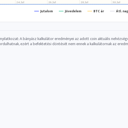
24. Jul
26. Jul
28. Jul
30. Jul
Jutalom
Jövedelem
BTC ár
Átl. na
 nyilatkozat: A bányász ​​kalkulátor eredményei az adott coin aktuális nehézség
ordulhatnak, ezért a befektetési döntését nem ennek a kalkulátornak az eredmén