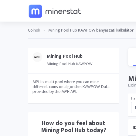
Coinok
»
Mining Pool Hub KAWPOW bányászati kalkulátor
Mining Pool Hub
Mining Pool Hub KAWPOW
Mi
MPH is multi pool where you can mine
Esti
different coins on algorithm KAWPOW. Data
provided by the MPH API.
Ha
How do you feel about
I
Mining Pool Hub
today?