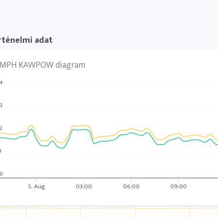
rténelmi adat
MPH KAWPOW diagram
4
3
2
1
0
5. Aug
03:00
06:00
09:00