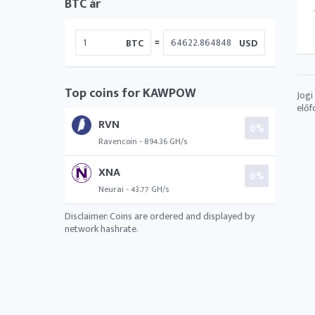
BTC ár
=
BTC
USD
Top coins for KAWPOW
Jogi
előf
RVN
0%
Ravencoin - 894.36 GH/s
XNA
0%
Neurai - 43.77 GH/s
Disclaimer: Coins are ordered and displayed by
network hashrate.