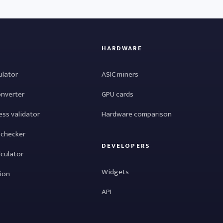
HARDWARE
ulator
ASIC miners
onverter
GPU cards
ess validator
Hardware comparison
 checker
DEVELOPERS
lculator
Widgets
tion
API