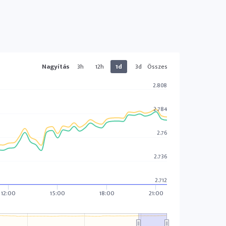
Nagyítás
3h
12h
1d
3d
Összes
2.808
2.784
2.76
2.736
2.712
12:00
15:00
18:00
21:00