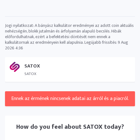
Jogi nyilatkozat: A bányász ​​kalkulátor eredményei az adott coin aktuális
nehézségén, blokk jutalmán és árfolyamán alapuló becslés. Hibák
előfordulhatnak, ezért a befektetési döntését nem ennek a
kalkulátornak az eredményein kell alapulnia. Legújabb frissítés:
9 Aug
2026 4:36
SATOX
SATOX
Ennek az érmének nincsenek adatai az árról és a piacról.
How do you feel about
SATOX
today?