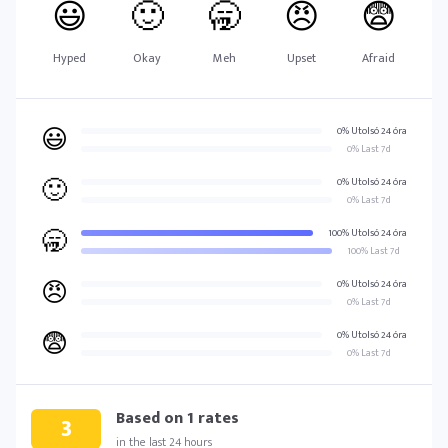
😃
🙂
🥱
😠
😨
Hyped
Okay
Meh
Upset
Afraid
😃
0% Utolsó 24 óra
0% Last 7d
🙂
0% Utolsó 24 óra
0% Last 7d
🥱
100% Utolsó 24 óra
100% Last 7d
😠
0% Utolsó 24 óra
0% Last 7d
😨
0% Utolsó 24 óra
0% Last 7d
Based on
1
rates
3
in the last 24 hours