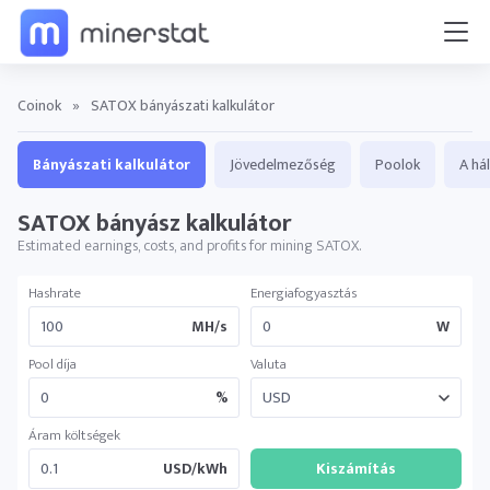
Coinok
»
SATOX bányászati kalkulátor
Bányászati kalkulátor
Jövedelmezőség
Poolok
A há
SATOX bányász ​​kalkulátor
Estimated earnings, costs, and profits for mining SATOX.
Hashrate
Energiafogyasztás
MH/s
W
Pool díja
Valuta
%
Áram költségek
USD/kWh