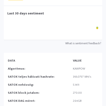
Last 30 days sentiment
What is sentiment feedback?
DATA
VALUE
Algoritmus:
KAWPOW
SATOX teljes hálózati hashrate:
366.0797 MH/s
SATOX nehézség:
5.1411
SATOX block jutalom:
270.00
SATOX DAG méret:
2.94GB