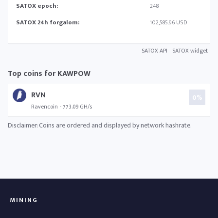
SATOX epoch:
248
SATOX 24h forgalom:
102,585.96 USD
SATOX API
SATOX widget
Top coins for KAWPOW
RVN
0%
Ravencoin - 773.09 GH/s
Disclaimer: Coins are ordered and displayed by network hashrate.
MINING