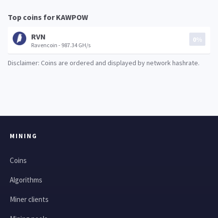
Top coins for KAWPOW
RVN
0%
Ravencoin - 987.34 GH/s
Disclaimer: Coins are ordered and displayed by network hashrate.
MINING
Coins
Algorithms
Miner clients