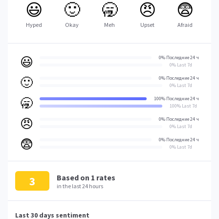
😃
🙂
🥱
😠
😨
Hyped
Okay
Meh
Upset
Afraid
😃
0% Последние 24 ч
0% Last 7d
🙂
0% Последние 24 ч
0% Last 7d
🥱
100% Последние 24 ч
100% Last 7d
😠
0% Последние 24 ч
0% Last 7d
😨
0% Последние 24 ч
0% Last 7d
Based on
1
rates
3
in the last 24 hours
Last 30 days sentiment