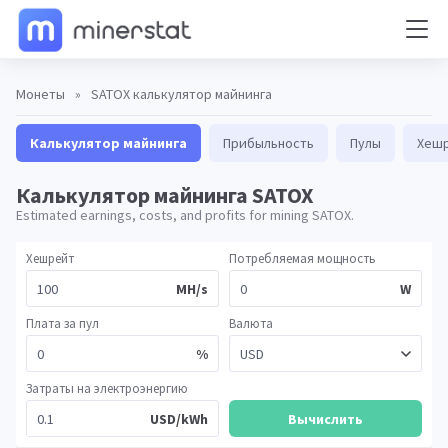
Монеты
»
SATOX калькулятор майнинга
Калькулятор майнинга
Прибыльность
Пулы
Хешр
Калькулятор майнинга SATOX
Estimated earnings, costs, and profits for mining SATOX.
Хешрейт
Потребляемая мощность
MH/s
W
Плата за пул
Валюта
%
Затраты на электроэнергию
USD/kWh