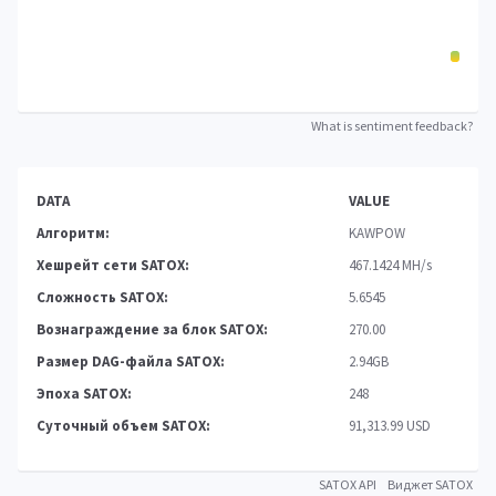
What is sentiment feedback?
DATA
VALUE
Алгоритм:
KAWPOW
Хешрейт сети SATOX:
467.1424 MH/s
Сложность SATOX:
5.6545
Вознаграждение за блок SATOX:
270.00
Размер DAG-файла SATOX:
2.94GB
Эпоха SATOX:
248
Суточный объем SATOX:
91,313.99 USD
SATOX API
Виджет SATOX