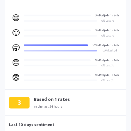
😃
0% Posljednjih 24 h
0% Last 7d
🙂
0% Posljednjih 24 h
0% Last 7d
🥱
100% Posljednjih 24 h
100% Last 7d
😠
0% Posljednjih 24 h
0% Last 7d
😨
0% Posljednjih 24 h
0% Last 7d
Based on
1
rates
3
in the last 24 hours
Last 30 days sentiment