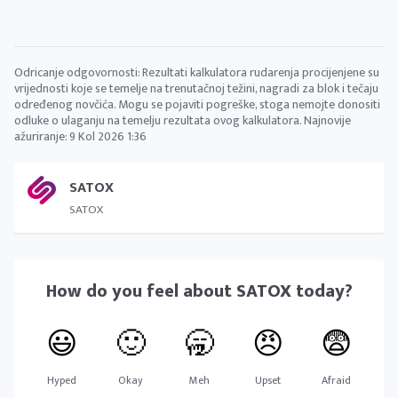
Odricanje odgovornosti: Rezultati kalkulatora rudarenja procijenjene su
vrijednosti koje se temelje na trenutačnoj težini, nagradi za blok i tečaju
određenog novčića. Mogu se pojaviti pogreške, stoga nemojte donositi
odluke o ulaganju na temelju rezultata ovog kalkulatora. Najnovije
ažuriranje:
9 Kol 2026 1:36
SATOX
SATOX
How do you feel about
SATOX
today?
😃
🙂
🥱
😠
😨
Hyped
Okay
Meh
Upset
Afraid