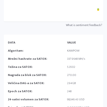
What is sentiment feedback?
DATA
VALUE
Algoritam:
KAWPOW
Mrežni hashrate za SATOX:
337.9648 MH/s
Težina za SATOX:
5.3502
Nagrada za blok za SATOX:
270.00
Veličina DAG-a za SATOX:
2.94GB
Epoch za SATOX:
248
24-satni volumen za SATOX:
98,649.43 USD