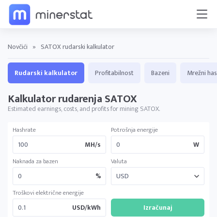
Novčići
»
SATOX rudarski kalkulator
Rudarski kalkulator
Profitabilnost
Bazeni
Mrežni has
Kalkulator rudarenja SATOX
Estimated earnings, costs, and profits for mining SATOX.
Hashrate
Potrošnja energije
MH/s
W
Naknada za bazen
Valuta
%
Troškovi električne energije
USD/kWh