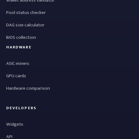
Wallet address validator
Pool status checker
DAG size calculator
BIOS collection
HARDWARE
ASIC miners
GPU cards
Hardware comparison
DEVELOPERS
Widgets
API