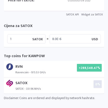
Price for 1 SATOX:
0.00000754 USD
SATOX API
Widget za SATOX
Cijena za SATOX
=
SATOX
USD
Top coins for KAWPOW
RVN
+288,548.47%
Ravencoin - 975.53 GH/s
SATOX
0%
SATOX - 337.96 MH/s
Disclaimer: Coins are ordered and displayed by network hashrate.