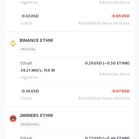
-0.53
USD
-0.05
USD
BINANCE ETHW
PPS POOL
Ethash
0.29
USD (~0.50 ETHW)
59.21 MH/s, 150 W
-0.36
USD
-0.07
USD
2MINERS ETHW
PPLNS POOL
Ethash
0.27
USD (~0.46 ETHW)