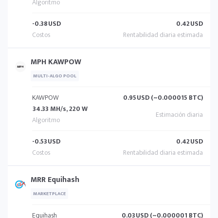
-0.38
USD
0.42
USD
MPH KAWPOW
MULTI-ALGO POOL
KAWPOW
0.95
USD (~0.000015 BTC)
34.33 MH/s, 220 W
-0.53
USD
0.42
USD
MRR Equihash
MARKETPLACE
Equihash
0.03
USD (~0.000001 BTC)