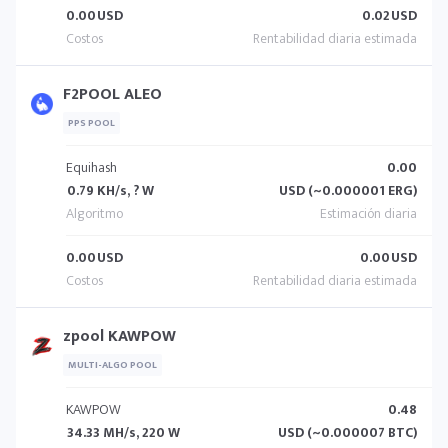
0.00
USD
0.02
USD
F2POOL ALEO
PPS POOL
Equihash
0.00
0.79 KH/s, ? W
USD (~0.000001 ERG)
0.00
USD
0.00
USD
zpool KAWPOW
MULTI-ALGO POOL
KAWPOW
0.48
34.33 MH/s, 220 W
USD (~0.000007 BTC)