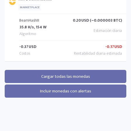
MARKETPLACE
BeamHashIII
0.20
USD (~0.000003 BTC)
35.8 H/s, 154 W
-0.37
USD
-0.17
USD
Cargar todas las monedas
Incluir monedas con alertas