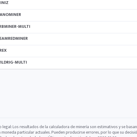
INIZ
ANOMINER
RBMINER-MULTI
EAMREDMINER
REX
ILDRIG-MULTI
o legal: Los resultados de la calculadora de minería son estimativos y se basan
a moneda particular actuales. Pueden producirse errores, por lo que su decisi