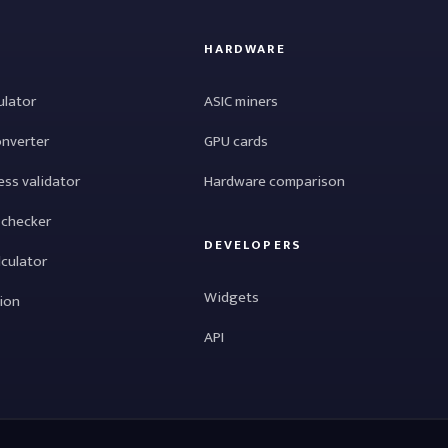
HARDWARE
ulator
ASIC miners
onverter
GPU cards
ess validator
Hardware comparison
 checker
DEVELOPERS
lculator
Widgets
tion
API