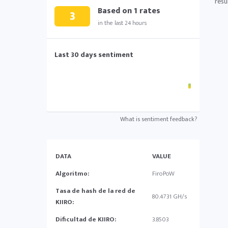
resu
Based on
1
rates
3
in the last 24 hours
Last 30 days sentiment
What is sentiment feedback?
DATA
VALUE
Algoritmo:
FiroPoW
Tasa de hash de la red de
80.4731 GH/s
KIIRO:
Dificultad de KIIRO:
3.8503