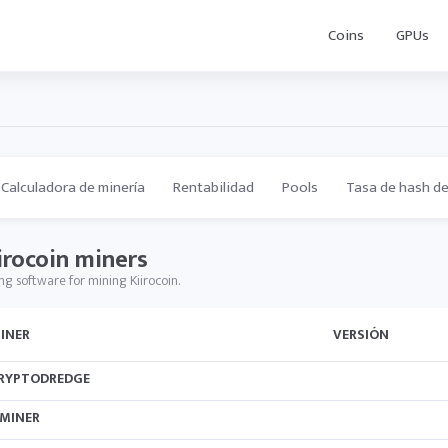
Coins
GPUs
Calculadora de minería
Rentabilidad
Pools
Tasa de hash de
irocoin miners
ng software for mining Kiirocoin.
INER
VERSIÓN
RYPTODREDGE
MINER