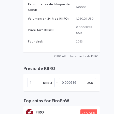
Recompensa de bloque de
6.0000
KIIRO:
Volumen en 24 h de KIIRO:
1,060.29 USD
0.00058638
Price for 1 KIIRO:
USD
Founded:
2023
KIIRO API
Herramienta de KIIRO
Precio de KIIRO
=
KIIRO
USD
Top coins for FiroPoW
FIRO
-90.05%