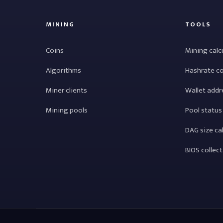
MINING
TOOLS
Coins
Mining calc
Algorithms
Hashrate c
Miner clients
Wallet addr
Mining pools
Pool status
DAG size ca
BIOS collec