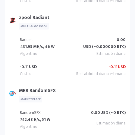
zpool Radiant
MULTI-ALGO POOL
Radiant
0.00
431.93 MH/s, 46 W
USD (~0.000000 BTC)
-0.11
USD
-0.11
USD
MRR RandomSFX
MARKETPLACE
RandomSFX
0.00
USD (~0 BTC)
742.48 H/s, 51 W