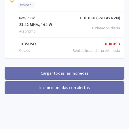
PPS POOL
KAWPOW
0.18
USD (~50.45 RVN)
23.42 MH/s, 144 W
-0.35
USD
-0.16
USD
Cargar todas las monedas
Incluir monedas con alertas