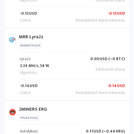
-0.13
USD
-0.13
USD
MRR Lyra2z
MARKETPLACE
Lyra2z
0.00
USD (~0 BTC)
3.39 MH/s, 58 W
-0.14
USD
-0.14
USD
2MINERS ERG
PPLNS POOL
Autolykos2
0.11
USD (~0.44 ERG)