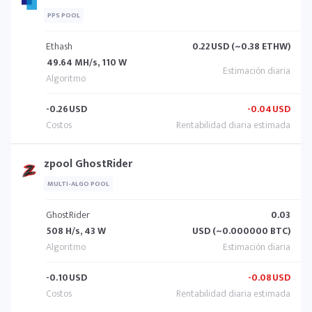
PPS POOL
Ethash
0.22
USD (~0.38 ETHW)
49.64 MH/s, 110 W
-0.26
USD
-0.04
USD
zpool GhostRider
MULTI-ALGO POOL
GhostRider
0.03
508 H/s, 43 W
USD (~0.000000 BTC)
-0.10
USD
-0.08
USD