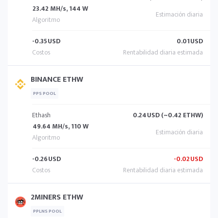
23.42 MH/s, 144 W
-0.35
USD
0.01
USD
BINANCE ETHW
PPS POOL
Ethash
0.24
USD (~0.42 ETHW)
49.64 MH/s, 110 W
-0.26
USD
-0.02
USD
2MINERS ETHW
PPLNS POOL