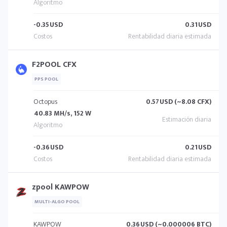
-0.35
USD
0.31
USD
F2POOL CFX
PPS POOL
Octopus
0.57
USD (~8.08 CFX)
40.83 MH/s, 152 W
-0.36
USD
0.21
USD
zpool KAWPOW
MULTI-ALGO POOL
KAWPOW
0.36
USD (~0.000006 BTC)