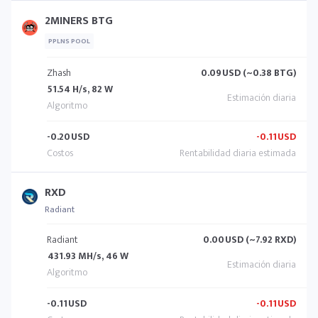
2MINERS BTG
PPLNS POOL
Zhash
0.09
USD (~0.38 BTG)
51.54 H/s, 82 W
-0.20
USD
-0.11
USD
RXD
Radiant
Radiant
0.00
USD (~7.92 RXD)
431.93 MH/s, 46 W
-0.11
USD
-0.11
USD