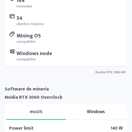
164
monedas
34
clientes mineros
Mining OS
compatible
Windows node
compatible
Nvidia RTX 3060 API
Software de minería
Nvidia RTX 3060 Overclock
msOS
Windows
Power limit
140 W