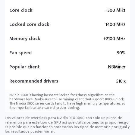
Core clock
-500 MHz
Locked core clock
1400 MHz
Memory clock
+2100 MHz
Fan speed
90%
Popular client
NBMiner
Recommended drivers
510.x
Nvidia 3060 is having hashrate locked for Ethash algorithm on the
hardware level. Make sure to use mining client that support 100% unlock.
The Nvidia 3000 series cards tend to have high memory temperatures, so
it is important to take care of proper cooling.
Los valores de overclock para Nvidia RTX 3060 son solo un punto de
referencia para este tipo de GPU, así que utilícelos bajo su propio riesgo.
Es posible que no funcionen para todos los tipos de memoria por igual y
los resultados pueden variar.