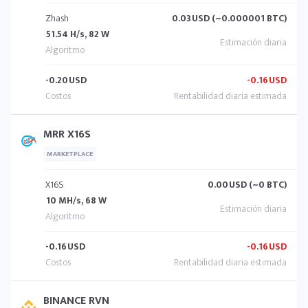
Zhash
0.03
USD (~0.000001 BTC)
51.54 H/s, 82 W
-0.20
USD
-0.16
USD
MRR X16S
MARKETPLACE
X16S
0.00
USD (~0 BTC)
10 MH/s, 68 W
-0.16
USD
-0.16
USD
BINANCE RVN