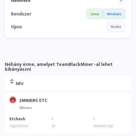
NBMINER
v
Rendszer
Linux
Windows
típus
Nvidia
Néhány érme, amelyet TeamBlackMiner -al lehet
kibányászni
NÉV
2MINERS ETC
2Miners
Etchash
-
-