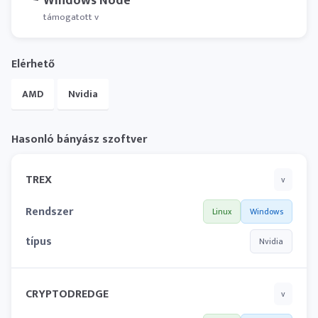
Windows Node
támogatott v
Elérhető
AMD
Nvidia
Hasonló bányász ​​szoftver
TREX
v
Rendszer
Linux
Windows
típus
Nvidia
CRYPTODREDGE
v