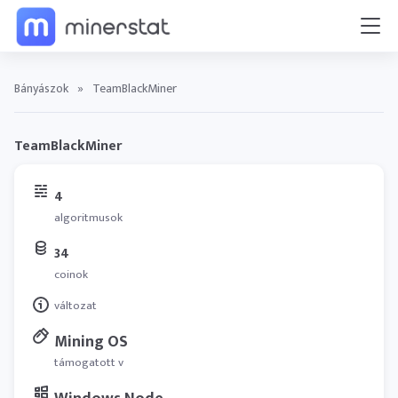
Bányászok
»
TeamBlackMiner
TeamBlackMiner
4
algoritmusok
34
coinok
változat
Mining OS
támogatott v