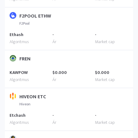
F2POOL ETHW
F2Pool
Ethash
-
-
FREN
KAWPOW
$0.000
$0.000
HIVEON ETC
Hiveon
Etchash
-
-