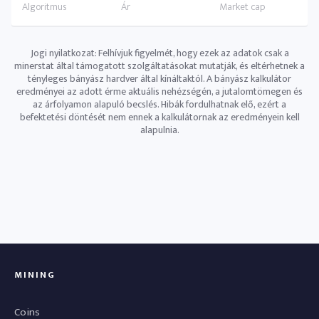
Jogi nyilatkozat: Felhívjuk figyelmét, hogy ezek az adatok csak a
minerstat által támogatott szolgáltatásokat mutatják, és eltérhetnek a
tényleges bányász ​​hardver által kínáltaktól. A bányász ​​kalkulátor
eredményei az adott érme aktuális nehézségén, a jutalomtömegen és
az árfolyamon alapuló becslés. Hibák fordulhatnak elő, ezért a
befektetési döntését nem ennek a kalkulátornak az eredményein kell
alapulnia.
MINING
Coins