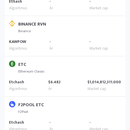
Ethash
-
-
BINANCE RVN
Binance
KAWPOW
-
-
ETC
Ethereum Classic
Etchash
$6.482
$1,014,812,311.000
F2POOL ETC
F2Pool
Etchash
-
-