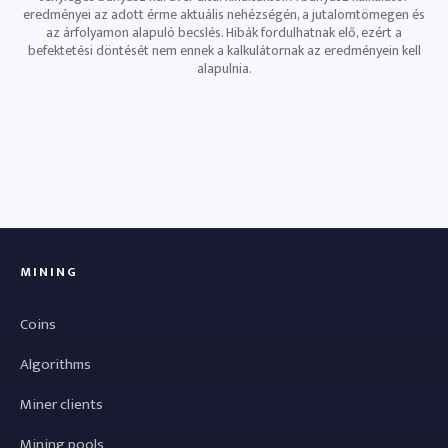
eredményei az adott érme aktuális nehézségén, a jutalomtömegen és
az árfolyamon alapuló becslés. Hibák fordulhatnak elő, ezért a
befektetési döntését nem ennek a kalkulátornak az eredményein kell
alapulnia.
MINING
Coins
Algorithms
Miner clients
Mining pools