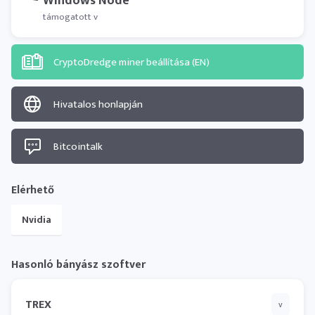
Windows Node
támogatott v
CryptoDredge miner beállítása (EN)
Hivatalos honlapján
Bitcointalk
Elérhető
Nvidia
Hasonló bányász ​​szoftver
TREX
v