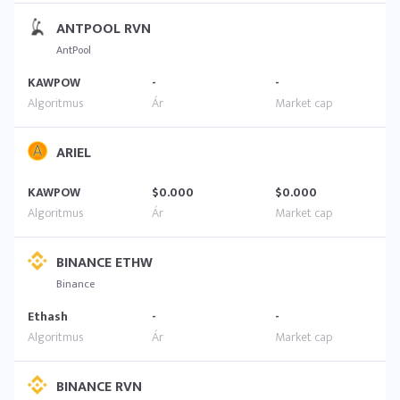
ANTPOOL RVN
AntPool
KAWPOW
-
-
ARIEL
KAWPOW
$0.000
$0.000
BINANCE ETHW
Binance
Ethash
-
-
BINANCE RVN