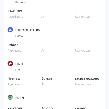
Binance
KAWPOW
-
-
F2POOL ETHW
F2Pool
Ethash
-
-
FIRO
Firo
FiroPoW
$0.634
$9,104,603.000
FREN
KAWPOW
$0.000
$0.000