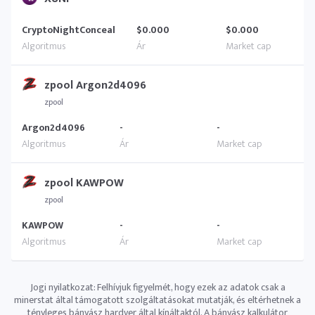
CryptoNightConceal
$0.000
$0.000
zpool Argon2d4096
zpool
Argon2d4096
-
-
zpool KAWPOW
zpool
KAWPOW
-
-
Jogi nyilatkozat: Felhívjuk figyelmét, hogy ezek az adatok csak a
minerstat által támogatott szolgáltatásokat mutatják, és eltérhetnek a
tényleges bányász ​​hardver által kínáltaktól. A bányász ​​kalkulátor