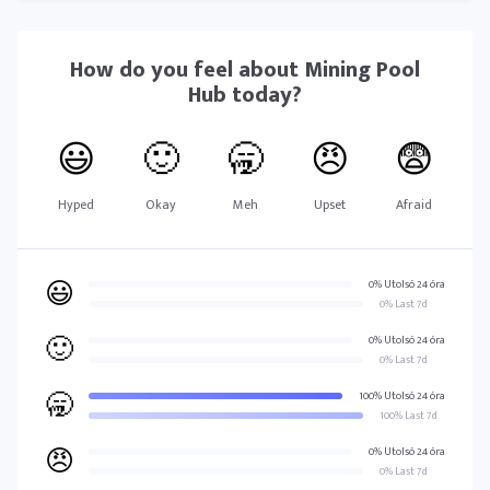
How do you feel about
Mining Pool
Hub
today?
😃
🙂
🥱
😠
😨
Hyped
Okay
Meh
Upset
Afraid
😃
0% Utolsó 24 óra
0% Last 7d
🙂
0% Utolsó 24 óra
0% Last 7d
🥱
100% Utolsó 24 óra
100% Last 7d
😠
0% Utolsó 24 óra
0% Last 7d