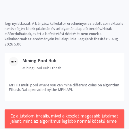
Jogi nyilatkozat: A bányász ​​kalkulátor eredményei az adott coin aktuális
nehézségén, blokk jutalmán és árfolyamán alapuló becslés. Hibák
előfordulhatnak, ezért a befektetési döntését nem ennek a
kalkulátornak az eredményein kell alapulnia. Legújabb frissítés:
9 Aug
2026 5:00
Mining Pool Hub
Mining Pool Hub Ethash
MPH is multi pool where you can mine different coins on algorithm
Ethash. Data provided by the MPH API.
Ez a jutalom irreális, mivel a készlet magasabb jutalmat
jelent, mint az algoritmus legjobb normál kötetű érme.