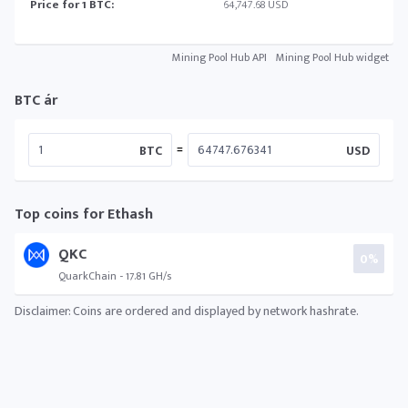
Price for 1 BTC:
64,747.68 USD
Mining Pool Hub API
Mining Pool Hub widget
BTC ár
=
BTC
USD
Top coins for Ethash
QKC
0%
QuarkChain - 17.81 GH/s
Disclaimer: Coins are ordered and displayed by network hashrate.