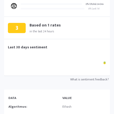
😨
0% Utolsó 24 óra
0% Last 7d
Based on
1
rates
3
in the last 24 hours
Last 30 days sentiment
What is sentiment feedback?
DATA
VALUE
Algoritmus:
Ethash