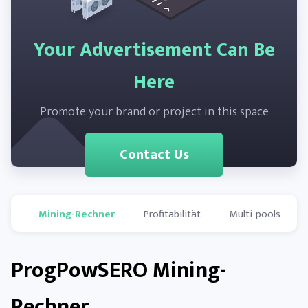
Your Advertisement Can Be
Here
Promote your brand or project in this space
Contact Us
Mining-Rechner
Profitabilität
Multi-pools
ProgPowSERO Mining-
Rechner