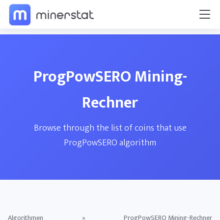
ProgPowSERO Mining-
Rechner
Browse through the list of coins that use
ProgPowSERO algorithm
Algorithmen
»
ProgPowSERO Mining-Rechner