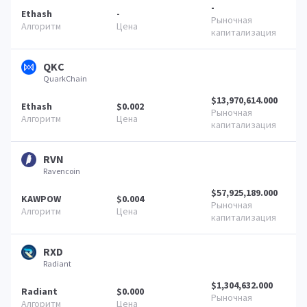
-
Ethash
-
QKC
QuarkChain
$13,970,614.000
Ethash
$0.002
RVN
Ravencoin
$57,925,189.000
KAWPOW
$0.004
RXD
Radiant
$1,304,632.000
Radiant
$0.000