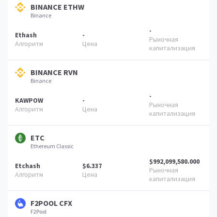
BINANCE ETHW
Binance
-
Ethash
-
BINANCE RVN
Binance
-
KAWPOW
-
ETC
Ethereum Classic
$992,099,580.000
Etchash
$6.337
F2POOL CFX
F2Pool