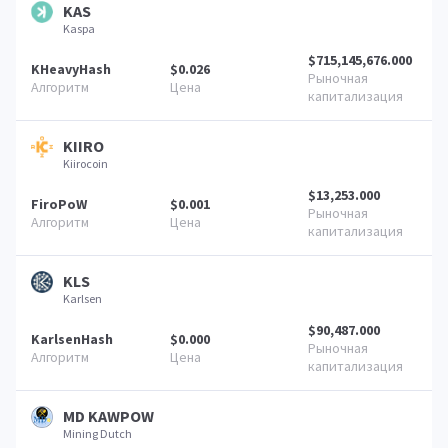
KAS
Kaspa
$715,145,676.000
KHeavyHash
$0.026
KIIRO
Kiirocoin
$13,253.000
FiroPoW
$0.001
KLS
Karlsen
$90,487.000
KarlsenHash
$0.000
MD KAWPOW
Mining Dutch