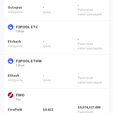
-
Octopus
-
F2POOL ETC
F2Pool
-
Etchash
-
F2POOL ETHW
F2Pool
-
Ethash
-
FIRO
Firo
$9,074,327.000
FiroPoW
$0.632