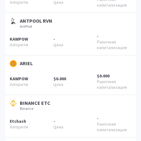
ANTPOOL RVN
AntPool
-
KAWPOW
-
ARIEL
$0.000
KAWPOW
$0.000
BINANCE ETC
Binance
-
Etchash
-