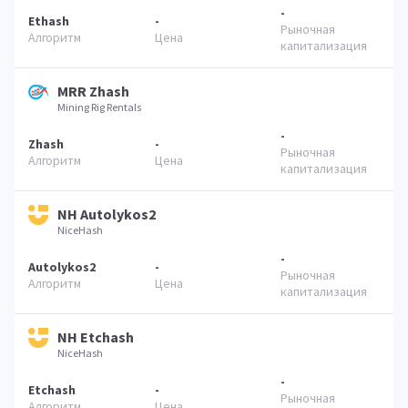
-
Ethash
-
MRR Zhash
Mining Rig Rentals
-
Zhash
-
NH Autolykos2
NiceHash
-
Autolykos2
-
NH Etchash
NiceHash
-
Etchash
-