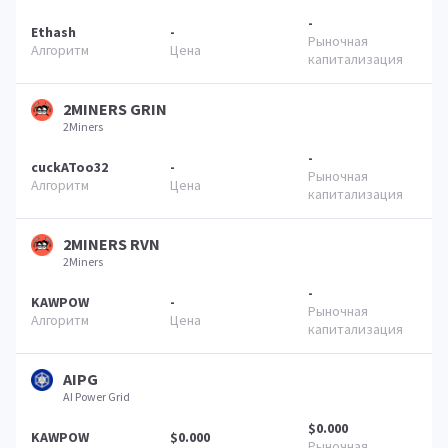
-
Ethash
-
2MINERS GRIN
2Miners
-
cuckAToo32
-
2MINERS RVN
2Miners
-
KAWPOW
-
AIPG
AI Power Grid
$0.000
KAWPOW
$0.000