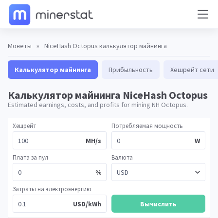
Монеты
»
NiceHash Octopus калькулятор майнинга
Калькулятор майнинга
Прибыльность
Хешрейт сети
Калькулятор майнинга NiceHash Octopus
Estimated earnings, costs, and profits for mining NH Octopus.
Хешрейт
Потребляемая мощность
MH/s
W
Плата за пул
Валюта
%
Затраты на электроэнергию
USD/kWh