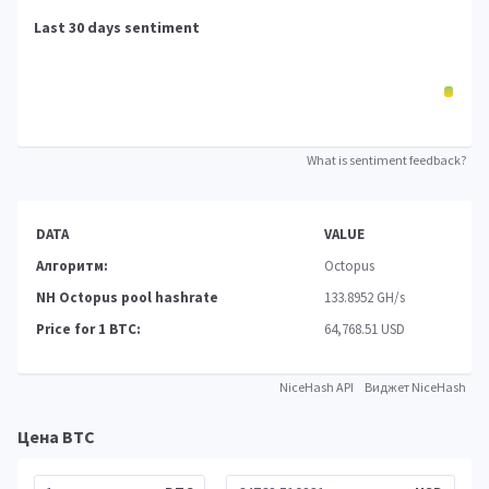
Last 30 days sentiment
What is sentiment feedback?
DATA
VALUE
Алгоритм:
Octopus
NH Octopus pool hashrate
133.8952 GH/s
Price for 1 BTC:
64,768.51 USD
NiceHash API
Виджет NiceHash
Цена BTC