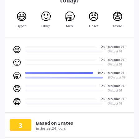
today?
😃
🙂
🥱
😠
😨
Hyped
Okay
Meh
Upset
Afraid
😃
0% Последние 24 ч
0% Last 7d
🙂
0% Последние 24 ч
0% Last 7d
🥱
100% Последние 24 ч
100% Last 7d
😠
0% Последние 24 ч
0% Last 7d
😨
0% Последние 24 ч
0% Last 7d
Based on
1
rates
3
in the last 24 hours