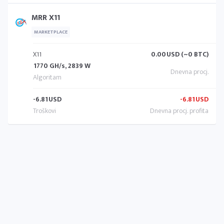
MRR X11
MARKETPLACE
X11
0.00
USD (~0 BTC)
1770 GH/s, 2839 W
-6.81
USD
-6.81
USD