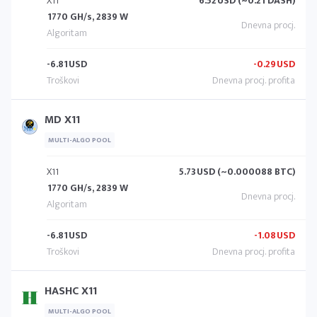
X11
6.52
USD (~0.21 DASH)
1770 GH/s, 2839 W
-6.81
USD
-0.29
USD
MD X11
MULTI-ALGO POOL
X11
5.73
USD (~0.000088 BTC)
1770 GH/s, 2839 W
-6.81
USD
-1.08
USD
HASHC X11
MULTI-ALGO POOL