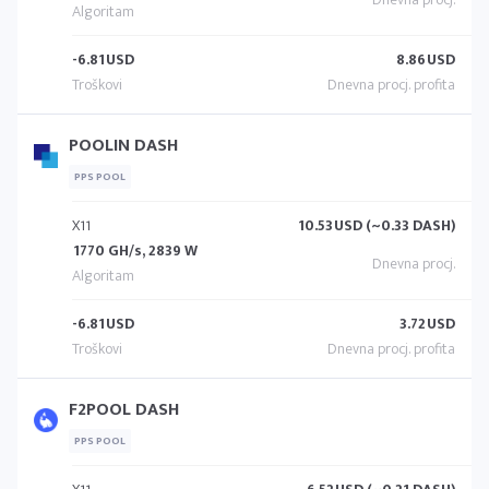
-6.81
USD
8.86
USD
POOLIN DASH
PPS POOL
X11
10.53
USD (~0.33 DASH)
1770 GH/s, 2839 W
-6.81
USD
3.72
USD
F2POOL DASH
PPS POOL