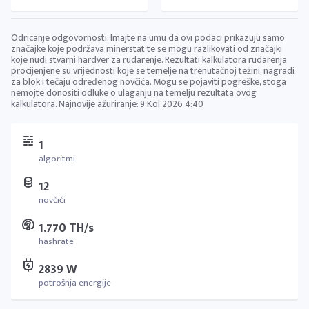
Odricanje odgovornosti: Imajte na umu da ovi podaci prikazuju samo
značajke koje podržava minerstat te se mogu razlikovati od značajki
koje nudi stvarni hardver za rudarenje. Rezultati kalkulatora rudarenja
procijenjene su vrijednosti koje se temelje na trenutačnoj težini, nagradi
za blok i tečaju određenog novčića. Mogu se pojaviti pogreške, stoga
nemojte donositi odluke o ulaganju na temelju rezultata ovog
kalkulatora. Najnovije ažuriranje:
9 Kol 2026 4:40
1
algoritmi
12
novčići
1.770 TH/s
hashrate
2839 W
potrošnja energije