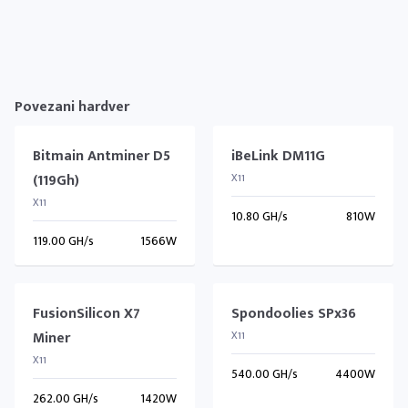
Povezani hardver
Bitmain Antminer D5
iBeLink DM11G
(119Gh)
X11
X11
10.80 GH/s
810W
119.00 GH/s
1566W
FusionSilicon X7
Spondoolies SPx36
Miner
X11
X11
540.00 GH/s
4400W
262.00 GH/s
1420W