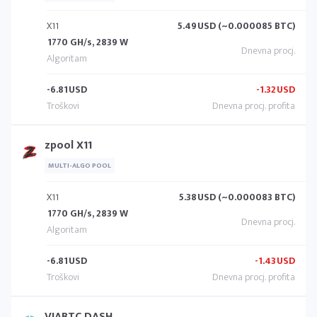
X11
5.49
USD (~0.000085 BTC)
1770 GH/s, 2839 W
-6.81
USD
-1.32
USD
zpool X11
MULTI-ALGO POOL
X11
5.38
USD (~0.000083 BTC)
1770 GH/s, 2839 W
-6.81
USD
-1.43
USD
VIABTC DASH