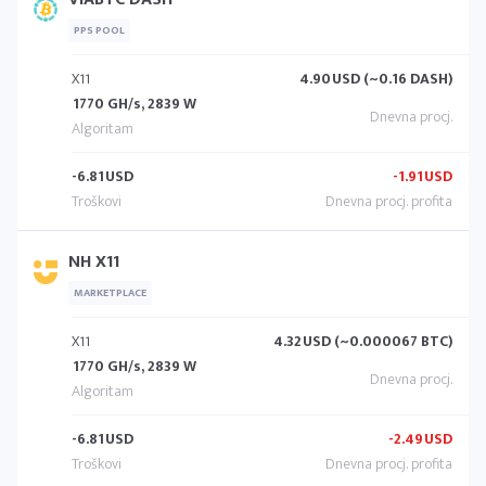
PPS POOL
X11
4.90
USD (~0.16 DASH)
1770 GH/s, 2839 W
-6.81
USD
-1.91
USD
NH X11
MARKETPLACE
X11
4.32
USD (~0.000067 BTC)
1770 GH/s, 2839 W
-6.81
USD
-2.49
USD