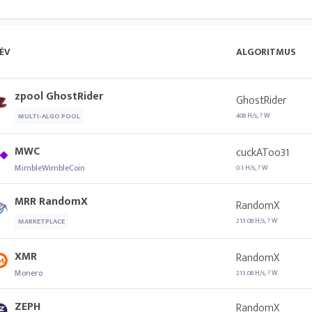
ÉV
ALGORITMUS
zpool GhostRider
GhostRider
408 H/s, ? W
MULTI-ALGO POOL
MWC
cuckAToo31
MimbleWimbleCoin
0.1 H/s, ? W
MRR RandomX
RandomX
213.08 H/s, ? W
MARKETPLACE
XMR
RandomX
Monero
213.08 H/s, ? W
ZEPH
RandomX