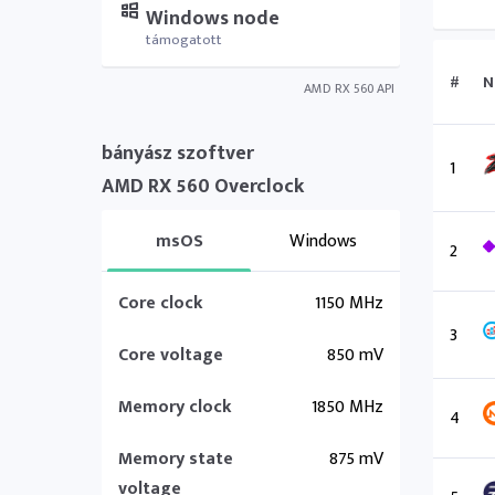
Windows node
támogatott
#
N
AMD RX 560 API
bányász szoftver
1
AMD RX 560 Overclock
msOS
Windows
2
Core clock
1150 MHz
3
Core voltage
850 mV
Memory clock
1850 MHz
4
Memory state
875 mV
voltage