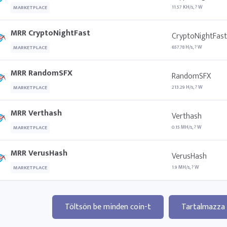
11.57 KH/s, ? W
MARKETPLACE
MRR CryptoNightFast
CryptoNightFast
657.78 H/s, ? W
MARKETPLACE
MRR RandomSFX
RandomSFX
213.29 H/s, ? W
MARKETPLACE
MRR Verthash
Verthash
0.15 MH/s, ? W
MARKETPLACE
MRR VerusHash
VerusHash
1.9 MH/s, ? W
MARKETPLACE
Töltsön be minden coin-t
Tartalmazza 