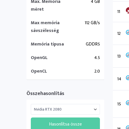
Max. Memória
4 GB
méret
11
Max memória
112 GB/s
sávszélesség
12
Memória típusa
GDDR5
13
OpenGL
4.5
OpenCL
2.0
14
Összehasonlítás
15
Hasonlítsa össze