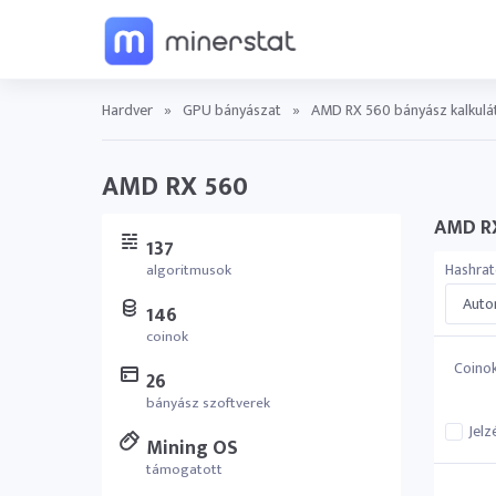
Hardver
»
GPU bányászat
»
AMD RX 560 bányász kalkulá
AMD RX 560
AMD RX
137
Hashrat
algoritmusok
Autom
146
coinok
Coino
26
bányász szoftverek
Jelz
Mining OS
támogatott