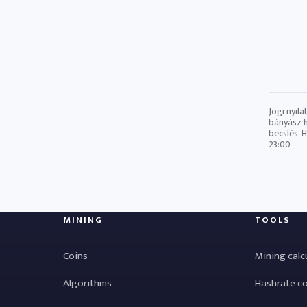
Jogi nyil
bányász ​
becslés. 
23:00
MINING
TOOLS
Coins
Mining calc
Algorithms
Hashrate c