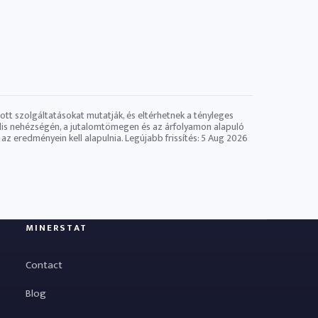
tott szolgáltatásokat mutatják, és eltérhetnek a tényleges
tuális nehézségén, a jutalomtömegen és az árfolyamon alapuló
az eredményein kell alapulnia. Legújabb frissítés:
5 Aug 2026
MINERSTAT
Contact
Blog