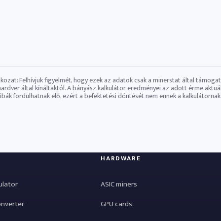
atkozat: Felhívjuk figyelmét, hogy ezek az adatok csak a minerstat által támoga
​hardver által kínáltaktól. A bányász ​​kalkulátor eredményei az adott érme ak
Hibák fordulhatnak elő, ezért a befektetési döntését nem ennek a kalkulátornak 
HARDWARE
ulator
ASIC miners
onverter
GPU cards