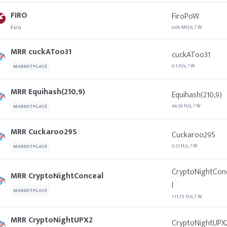
FIRO
FiroPoW
Firo
0.05 MH/s, ? W
MRR cuckAToo31
cuckAToo31
0.1 H/s, ? W
MARKETPLACE
MRR Equihash(210,9)
Equihash(210,9)
44.29 H/s, ? W
MARKETPLACE
MRR Cuckaroo29S
Cuckaroo29S
0.21 H/s, ? W
MARKETPLACE
CryptoNightCon
MRR CryptoNightConceal
l
MARKETPLACE
711.75 H/s, ? W
MRR CryptoNightUPX2
CryptoNightUPX