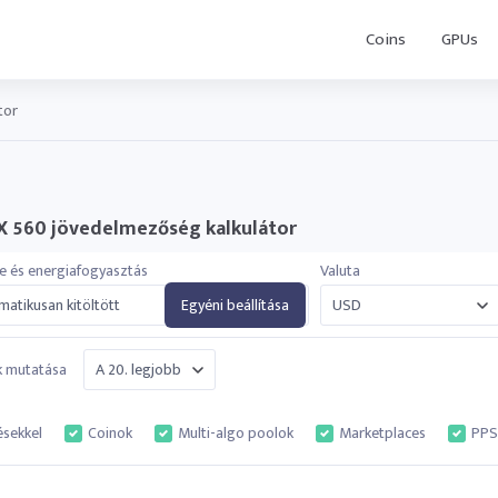
Coins
GPUs
tor
 560 jövedelmezőség kalkulátor
e és energiafogyasztás
Valuta
atikusan kitöltött
Egyéni beállítása
k mutatása
ésekkel
Coinok
Multi-algo poolok
Marketplaces
PPS