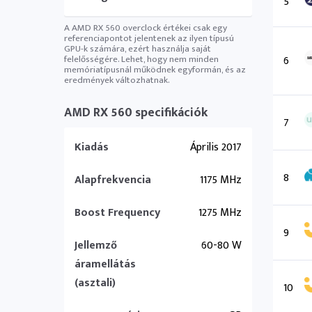
5
A AMD RX 560 overclock értékei csak egy
referenciapontot jelentenek az ilyen típusú
GPU-k számára, ezért használja saját
felelősségére. Lehet, hogy nem minden
6
memóriatípusnál működnek egyformán, és az
eredmények változhatnak.
AMD RX 560 specifikációk
7
Kiadás
Április 2017
8
Alapfrekvencia
1175 MHz
Boost Frequency
1275 MHz
9
Jellemző
60-80 W
áramellátás
(asztali)
10