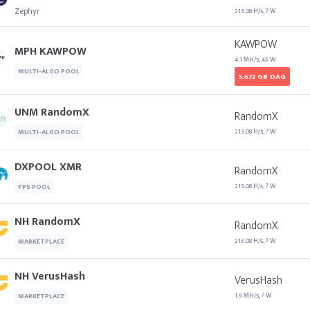
Zephyr
213.08 H/s, ? W
KAWPOW
MPH KAWPOW
4.1 MH/s, 45 W
MULTI-ALGO POOL
5.672 GB DAG
UNM RandomX
RandomX
213.08 H/s, ? W
MULTI-ALGO POOL
DXPOOL XMR
RandomX
213.08 H/s, ? W
PPS POOL
NH RandomX
RandomX
213.08 H/s, ? W
MARKETPLACE
NH VerusHash
VerusHash
1.9 MH/s, ? W
MARKETPLACE