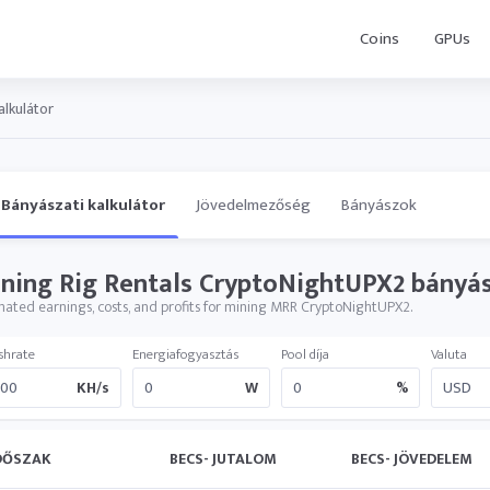
Coins
GPUs
alkulátor
Bányászati kalkulátor
Jövedelmezőség
Bányászok
ning Rig Rentals CryptoNightUPX2 bányász 
mated earnings, costs, and profits for mining MRR CryptoNightUPX2.
shrate
Energiafogyasztás
Pool díja
Valuta
KH/s
W
%
DŐSZAK
BECS- JUTALOM
BECS- JÖVEDELEM