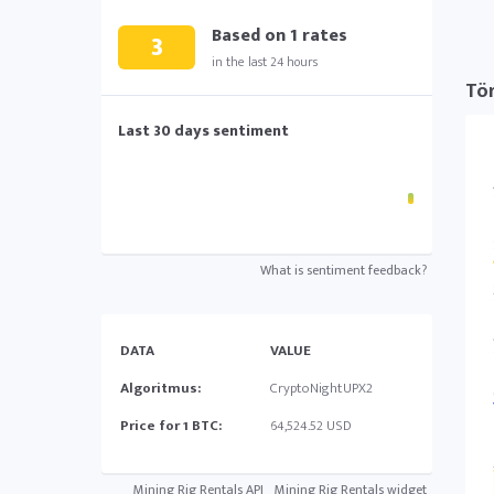
Based on
1
rates
3
in the last 24 hours
Tö
Last 30 days sentiment
What is sentiment feedback?
DATA
VALUE
Algoritmus:
CryptoNightUPX2
Price for 1 BTC:
64,524.52 USD
Mining Rig Rentals API
Mining Rig Rentals widget