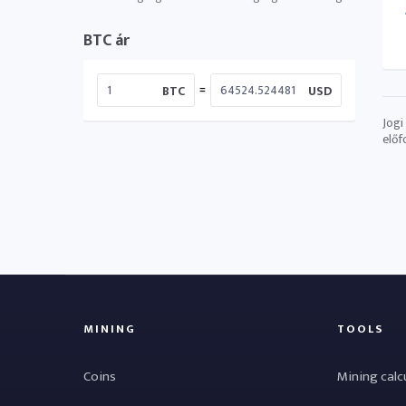
BTC ár
=
BTC
USD
Jogi
előf
MINING
TOOLS
Coins
Mining calc