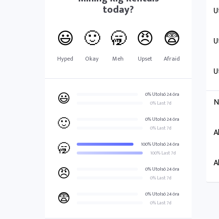
today?
U
😃
🙂
🥱
😠
😨
U
Hyped
Okay
Meh
Upset
Afraid
U
😃
0% Utolsó 24 óra
N
0% Last 7d
🙂
0% Utolsó 24 óra
0% Last 7d
A
🥱
100% Utolsó 24 óra
100% Last 7d
A
😠
0% Utolsó 24 óra
0% Last 7d
😨
0% Utolsó 24 óra
0% Last 7d