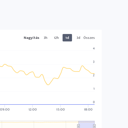
Nagyítás
3h
12h
1d
3d
Összes
4
3
2
1
0
09:00
12:00
15:00
18:00