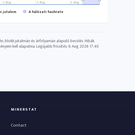
1. Aug
3. Aug
5. Aug
pi jutalom
A hálózati hashrate
én, blokk jutalmán és árfolyamán alapuló becslés. Hibák
yein kell alapulnia. Legújabb frissítés:
6 Aug 2026 17:40
MINERSTAT
Contact