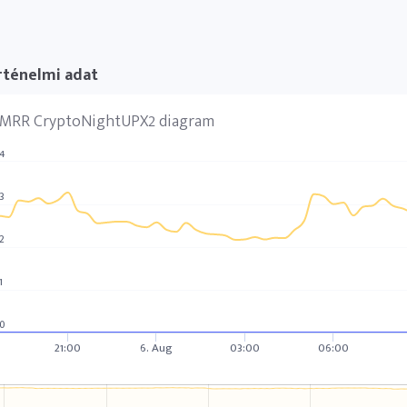
rténelmi adat
MRR CryptoNightUPX2 diagram
4
3
2
1
0
21:00
6. Aug
03:00
06:00