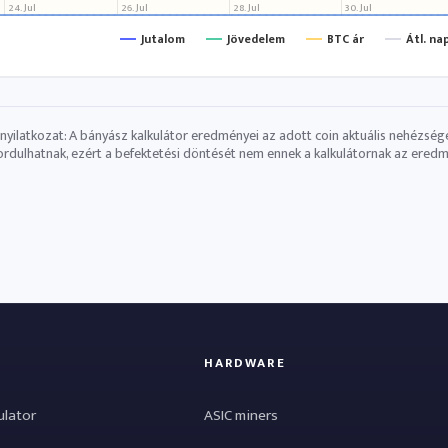
24. Jul
26. Jul
28. Jul
30. Jul
Jutalom
Jövedelem
BTC ár
Átl. na
 nyilatkozat: A bányász ​​kalkulátor eredményei az adott coin aktuális nehézség
ordulhatnak, ezért a befektetési döntését nem ennek a kalkulátornak az eredmén
HARDWARE
ulator
ASIC miners