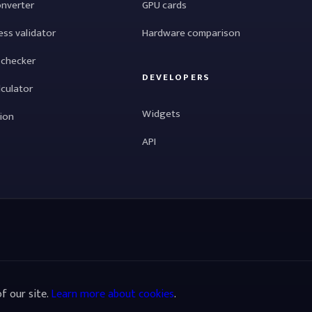
onverter
GPU cards
ess validator
Hardware comparison
 checker
DEVELOPERS
lculator
Widgets
tion
API
f our site.
Learn more about cookies
.