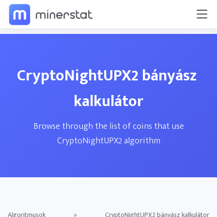
CryptoNightUPX2 bányász ​​
kalkulátor
Browse through the list of coins that use
CryptoNightUPX2 algorithm
Algoritmusok
»
CryptoNightUPX2 bányász ​​kalkulátor