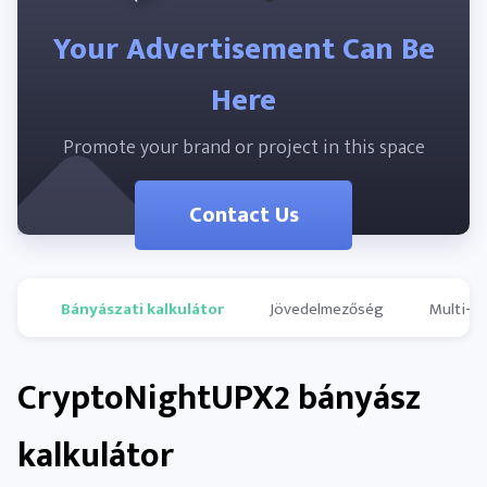
Your Advertisement Can Be
Here
Promote your brand or project in this space
Contact Us
Bányászati kalkulátor
Jövedelmezőség
Multi-p
CryptoNightUPX2 bányász ​​
kalkulátor