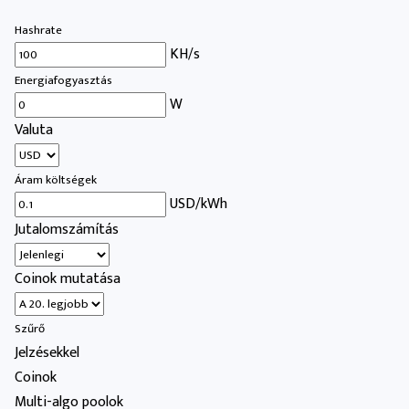
Hashrate
KH/s
Energiafogyasztás
W
Valuta
Áram költségek
USD/kWh
Jutalomszámítás
Coinok mutatása
Szűrő
Jelzésekkel
Coinok
Multi-algo poolok