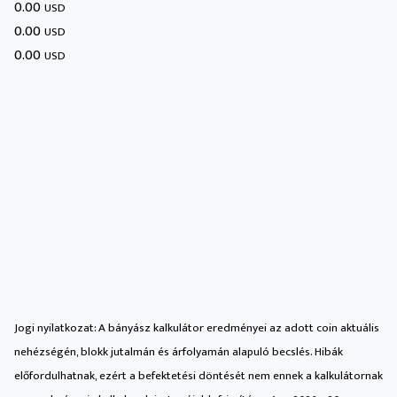
0.00
USD
0.00
USD
0.00
USD
Jogi nyilatkozat: A bányász ​​kalkulátor eredményei az adott coin aktuális
nehézségén, blokk jutalmán és árfolyamán alapuló becslés. Hibák
előfordulhatnak, ezért a befektetési döntését nem ennek a kalkulátornak