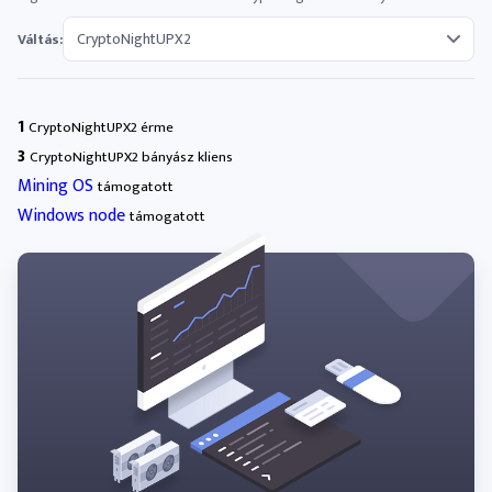
Váltás:
1
CryptoNightUPX2 érme
3
CryptoNightUPX2 bányász ​​kliens
Mining OS
támogatott
Windows node
támogatott