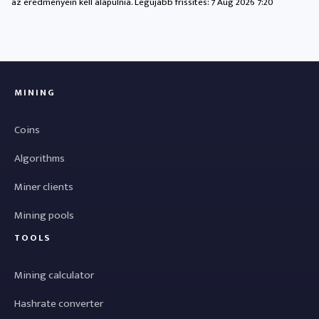
az eredményein kell alapulnia. Legújabb frissítés:
7 Aug 2026 7:20
MINING
Coins
Algorithms
Miner clients
Mining pools
TOOLS
Mining calculator
Hashrate converter