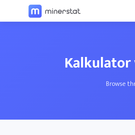
Kalkulator
Browse thr