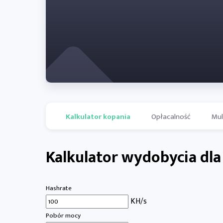
Kalkulator kopania
Opłacalność
Mul
Kalkulator wydobycia dl
Hashrate
KH/s
Pobór mocy