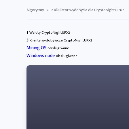
Algorytmy
»
Kalkulator wydobycia dla CryptoNightUPX2
1
Waluty CryptoNightUPX2
3
Klienty wydobywcze CryptoNightUPX2
Mining OS
obsługiwane
Windows node
obsługiwane