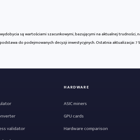
a wydobycia są wartościami szacunkowymi, bazującymi na aktualnej trudności, 
 podstawa do podejmowanych decyzji inwestycyjnych. Ostatnia aktualizacja:
7 
HARDWARE
ulator
ASIC miners
onverter
GPU cards
ess validator
Hardware comparison