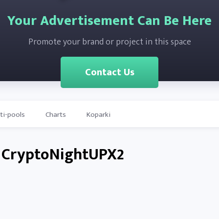
Your Advertisement Can Be Here
Promote your brand or project in this space
Contact Us
ti-pools
Charts
Koparki
a CryptoNightUPX2