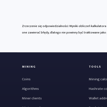
Zrzeczenie się odpowiedzialności: Wyniki obliczeń kalkulator
one zawierać błędy, dlatego nie powinny być traktowane jako
MINING
TOOLS
Coins
Mining calc
Algorithms
Hashrate c
Miner clients
Wallet addr