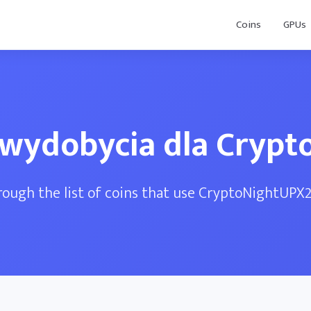
Coins
GPUs
 wydobycia dla Cryp
ough the list of coins that use CryptoNightUPX