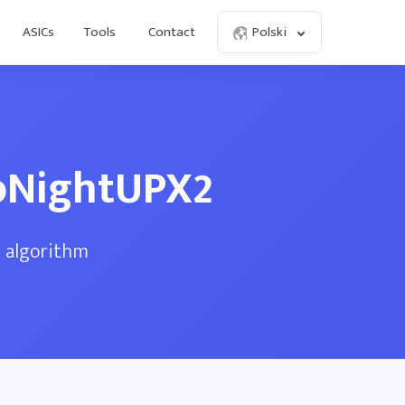
ASICs
Tools
Contact
Polski
toNightUPX2
2 algorithm