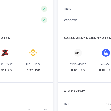
Linux
Windows
 ZYSK
SZACOWANY DZIENNY ZYSK
po...POW
BIN...THW
MPH...POW
F2P...CF
0.31 USD
0.27 USD
0.95 USD
0.82 U
ALGORYTMY
-
-
-
0x10
19.
W
/W
MH