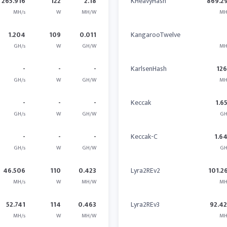
265.916
122
2.18
KHeavyHash
869.2
MH/s
W
MH/W
MH
1.204
109
0.011
KangarooTwelve
GH/s
W
GH/W
MH
-
-
-
KarlsenHash
12
GH/s
W
GH/W
MH
-
-
-
Keccak
1.6
GH/s
W
GH/W
GH
-
-
-
Keccak-C
1.6
GH/s
W
GH/W
GH
46.506
110
0.423
Lyra2REv2
101.2
MH/s
W
MH/W
MH
52.741
114
0.463
Lyra2REv3
92.4
MH/s
W
MH/W
MH