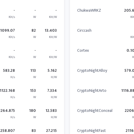
-
-
-
ChukwaWRKZ
205.
KH/s
W
KH/W
KH
1099.07
82
13.403
Circcash
KH/s
W
KH/W
KH
-
-
-
Cortex
0.1
KH/s
W
KH/W
H
583.28
113
5.162
CryptoNightAlloy
579.
H/s
W
H/W
H
1122.168
153
7.334
CryptoNightArto
1116.8
H/s
W
H/W
H
2264.875
180
12.583
CryptoNightConceal
2206
H/s
W
H/W
H
2258.807
83
27.215
CryptoNightFast
2116