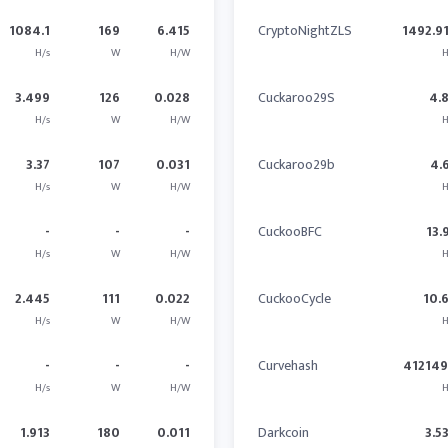
1084.1
169
6.415
CryptoNightZLS
1492.9
H/s
W
H/W
H
3.499
126
0.028
Cuckaroo29S
4.
H/s
W
H/W
H
3.37
107
0.031
Cuckaroo29b
4.
H/s
W
H/W
H
-
-
-
CuckooBFC
13.
H/s
W
H/W
H
2.445
111
0.022
CuckooCycle
10.
H/s
W
H/W
H
-
-
-
Curvehash
41214
H/s
W
H/W
H
1.913
180
0.011
Darkcoin
3.5