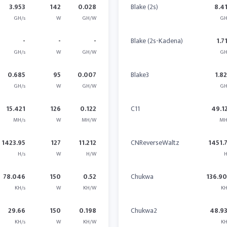
3.953
142
0.028
Blake (2s)
8.4
GH/s
W
GH/W
GH
-
-
-
Blake (2s-Kadena)
1.7
GH/s
W
GH/W
GH
0.685
95
0.007
Blake3
1.8
GH/s
W
GH/W
GH
15.421
126
0.122
C11
49.1
MH/s
W
MH/W
MH
1423.95
127
11.212
CNReverseWaltz
1451.
H/s
W
H/W
H
78.046
150
0.52
Chukwa
136.9
KH/s
W
KH/W
KH
29.66
150
0.198
Chukwa2
48.9
KH/s
W
KH/W
KH