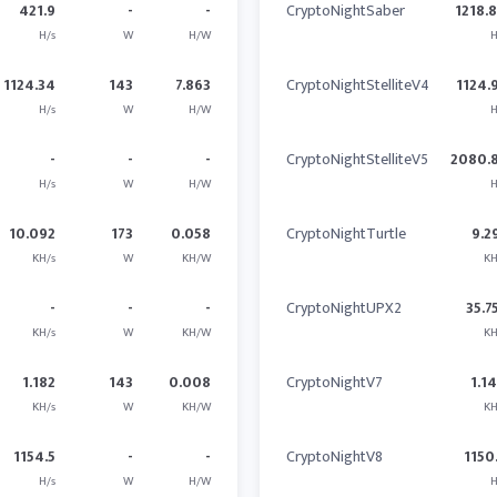
421.9
-
-
CryptoNightSaber
1218.
H/s
W
H/W
H
1124.34
143
7.863
CryptoNightStelliteV4
1124.
H/s
W
H/W
H
-
-
-
CryptoNightStelliteV5
2080.
H/s
W
H/W
H
10.092
173
0.058
CryptoNightTurtle
9.2
KH/s
W
KH/W
KH
-
-
-
CryptoNightUPX2
35.7
KH/s
W
KH/W
KH
1.182
143
0.008
CryptoNightV7
1.1
KH/s
W
KH/W
KH
1154.5
-
-
CryptoNightV8
1150
H/s
W
H/W
H