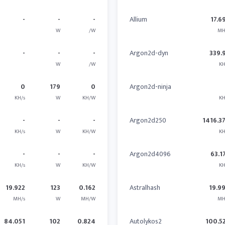
-
-
-
Allium
17.6
W
/W
MH
-
-
-
Argon2d-dyn
339.
W
/W
KH
0
179
0
Argon2d-ninja
KH/s
W
KH/W
KH
-
-
-
Argon2d250
1416.3
KH/s
W
KH/W
KH
-
-
-
Argon2d4096
63.1
KH/s
W
KH/W
KH
19.922
123
0.162
Astralhash
19.9
MH/s
W
MH/W
MH
84.051
102
0.824
Autolykos2
100.5