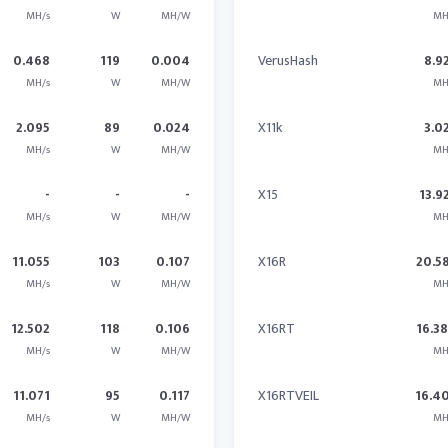
MH/s
W
MH/W
MH
0.468
119
0.004
VerusHash
8.9
MH/s
W
MH/W
MH
2.095
89
0.024
X11k
3.0
MH/s
W
MH/W
MH
-
-
-
X15
13.9
MH/s
W
MH/W
MH
11.055
103
0.107
X16R
20.5
MH/s
W
MH/W
MH
12.502
118
0.106
X16RT
16.3
MH/s
W
MH/W
MH
11.071
95
0.117
X16RTVEIL
16.4
MH/s
W
MH/W
MH