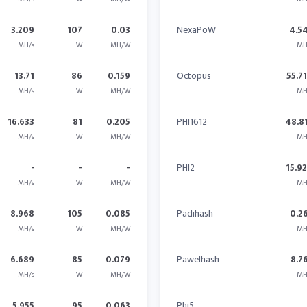
3.209
107
0.03
NexaPoW
4.5
MH/s
W
MH/W
MH
13.71
86
0.159
Octopus
55.7
MH/s
W
MH/W
MH
16.633
81
0.205
PHI1612
48.8
MH/s
W
MH/W
MH
-
-
-
PHI2
15.9
MH/s
W
MH/W
MH
8.968
105
0.085
Padihash
0.2
MH/s
W
MH/W
MH
6.689
85
0.079
Pawelhash
8.7
MH/s
W
MH/W
MH
5.955
95
0.063
Phi5