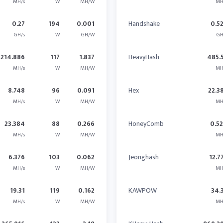
MH/s
W
MH/W
MH
0.27
194
0.001
Handshake
0.5
GH/s
W
GH/W
GH
214.886
117
1.837
HeavyHash
485.
MH/s
W
MH/W
MH
8.748
96
0.091
Hex
22.3
MH/s
W
MH/W
MH
23.384
88
0.266
HoneyComb
0.5
MH/s
W
MH/W
MH
6.376
103
0.062
Jeonghash
12.7
MH/s
W
MH/W
MH
19.31
119
0.162
KAWPOW
34.
MH/s
W
MH/W
MH