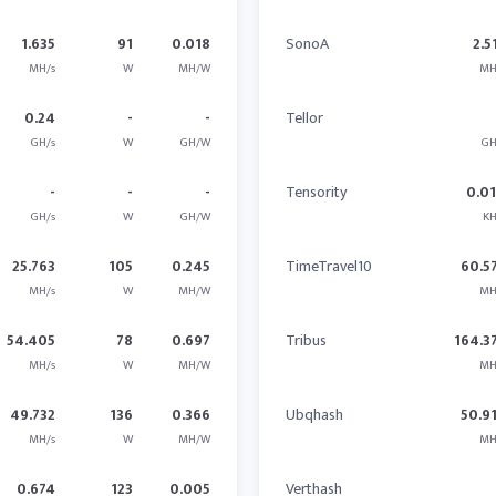
1.635
91
0.018
SonoA
2.5
MH/s
W
MH/W
MH
0.24
-
-
Tellor
GH/s
W
GH/W
GH
-
-
-
Tensority
0.0
GH/s
W
GH/W
KH
25.763
105
0.245
TimeTravel10
60.5
MH/s
W
MH/W
MH
54.405
78
0.697
Tribus
164.3
MH/s
W
MH/W
MH
49.732
136
0.366
Ubqhash
50.9
MH/s
W
MH/W
MH
0.674
123
0.005
Verthash