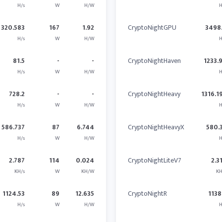
H/s
W
H/W
H
320.583
167
1.92
CryptoNightGPU
3498
H/s
W
H/W
H
81.5
-
-
CryptoNightHaven
1233.
H/s
W
H/W
H
728.2
-
-
CryptoNightHeavy
1316.1
H/s
W
H/W
H
586.737
87
6.744
CryptoNightHeavyX
580.
H/s
W
H/W
H
2.787
114
0.024
CryptoNightLiteV7
2.3
KH/s
W
KH/W
KH
1124.53
89
12.635
CryptoNightR
1138
H/s
W
H/W
H