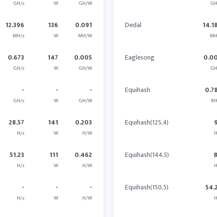
GH/s
W
GH/W
GH
12.396
136
0.091
Dedal
14.1
MH/s
W
MH/W
MH
0.673
147
0.005
Eaglesong
0.0
GH/s
W
GH/W
GH
-
-
-
Equihash
0.7
GH/s
W
GH/W
KH
28.57
141
0.203
Equihash(125,4)
H/s
W
H/W
H
51.23
111
0.462
Equihash(144,5)
H/s
W
H/W
H
-
-
-
Equihash(150,5)
54.
H/s
W
H/W
H