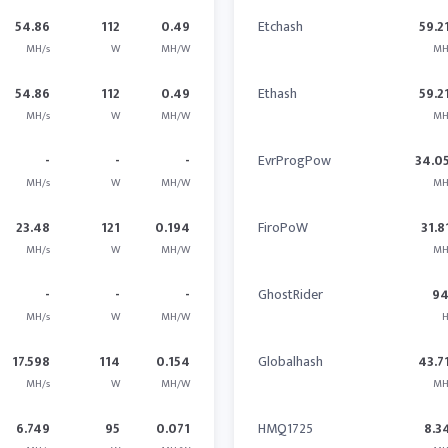
54.86
112
0.49
Etchash
59.2
MH/s
W
MH/W
MH
54.86
112
0.49
Ethash
59.2
MH/s
W
MH/W
MH
-
-
-
EvrProgPow
34.0
MH/s
W
MH/W
MH
23.48
121
0.194
FiroPoW
31.8
MH/s
W
MH/W
MH
-
-
-
GhostRider
9
MH/s
W
MH/W
H
17.598
114
0.154
Globalhash
43.7
MH/s
W
MH/W
MH
6.749
95
0.071
HMQ1725
8.3