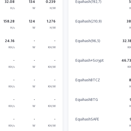
32.08
134
0.239
Equihash(192,7)
H/s
W
H/W
H
158.28
124
1.276
Equihash(210,9)
3
H/s
W
H/W
H
24.16
-
-
Equihash(96,5)
32.1
KH/s
W
KH/W
KH
-
-
-
Equihash+Scrypt
46.7
KH/s
W
KH/W
KH
-
-
-
EquihashBTCZ
KH/s
W
KH/W
H
-
-
-
EquihashBTG
KH/s
W
KH/W
H
-
-
-
EquihashSAFE
KH/s
W
KH/W
H