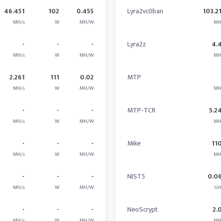
46.451
102
0.455
Lyra2vc0ban
103.2
MH/s
W
MH/W
MH
-
-
-
Lyra2z
4.
MH/s
W
MH/W
MH
2.261
111
0.02
MTP
MH/s
W
MH/W
MH
-
-
-
MTP-TCR
5.2
MH/s
W
MH/W
MH
-
-
-
Mike
11
MH/s
W
MH/W
MH
-
-
-
NIST5
0.0
MH/s
W
MH/W
GH
-
-
-
NeoScrypt
2.
MH/s
W
MH/W
MH