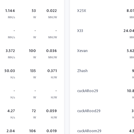
1.144
53
0.022
X25X
8.0
MH/s
W
MH/W
MH
-
-
-
X33
24.0
MH/s
W
MH/W
MH
3.572
100
0.036
Xevan
5.6
MH/s
W
MH/W
MH
50.03
135
0.371
Zhash
H/s
W
H/W
H
-
-
-
cuckARoo29
10.
H/s
W
H/W
H
4.27
72
0.059
cuckARood29
3
H/s
W
H/W
H
2.04
106
0.019
cuckARoom29
4.