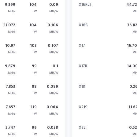
9.399
104
0.09
X16Rv2
44.7
MH/s
W
MH/W
MH
11.072
104
0.106
X16S
36.8
MH/s
W
MH/W
MH
10.97
103
0.107
X17
16.7
MH/s
W
MH/W
MH
9.879
99
0.1
X17R
14.0
MH/s
W
MH/W
MH
7.853
88
0.089
X18
0.2
MH/s
W
MH/W
MH
7.657
119
0.064
X21S
11.6
MH/s
W
MH/W
MH
2.747
99
0.028
X22i
0.5
MH/s
W
MH/W
MH