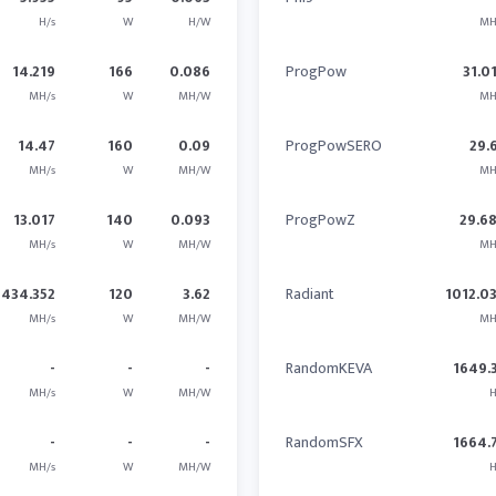
H/s
W
H/W
MH
14.219
166
0.086
ProgPow
31.0
MH/s
W
MH/W
MH
14.47
160
0.09
ProgPowSERO
29.
MH/s
W
MH/W
MH
13.017
140
0.093
ProgPowZ
29.6
MH/s
W
MH/W
MH
434.352
120
3.62
Radiant
1012.0
MH/s
W
MH/W
MH
-
-
-
RandomKEVA
1649.
MH/s
W
MH/W
H
-
-
-
RandomSFX
1664.
MH/s
W
MH/W
H