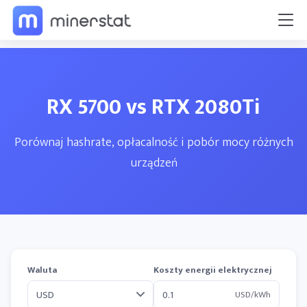
RX 5700 vs RTX 2080Ti
Porównaj hashrate, opłacalność i pobór mocy różnych
urządzeń
Waluta
Koszty energii elektrycznej
USD/kWh