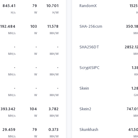
845.41
79
10.701
RandomX
1525
H/s
W
H/W
H
1192.484
103
11.578
SHA-256csm
350.1
MH/s
W
MH/W
MH
-
-
-
SHA256DT
2852.1
MH/s
W
MH/W
MH
-
-
-
ScryptSIPC
1.3
MH/s
W
MH/W
KH
-
-
-
Skein
1.2
MH/s
W
MH/W
GH
393.342
104
3.782
Skein2
747.0
MH/s
W
MH/W
MH
29.459
79
0.373
Skunkhash
41.5
MH/s
W
MH/W
MH