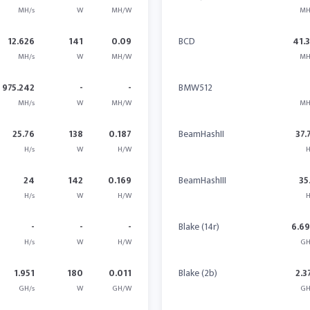
MH/s
W
MH/W
MH
12.626
141
0.09
BCD
41.
MH/s
W
MH/W
MH
975.242
-
-
BMW512
MH/s
W
MH/W
MH
25.76
138
0.187
BeamHashII
37.
H/s
W
H/W
H
24
142
0.169
BeamHashIII
35
H/s
W
H/W
H
-
-
-
Blake (14r)
6.6
H/s
W
H/W
GH
1.951
180
0.011
Blake (2b)
2.3
GH/s
W
GH/W
GH