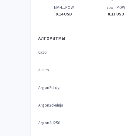
MPH...POW
zpo...POW
0.14 USD
0.13 USD
АЛГОРИТМЫ
0x10
Allium
Argon2d-dyn
Argon2d-ninja
Argon2d250