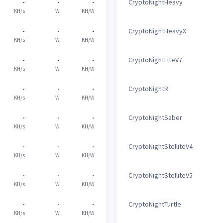
-
-
-
CryptoNightHeavy
KH/s
W
KH/W
-
-
-
CryptoNightHeavyX
KH/s
W
KH/W
-
-
-
CryptoNightLiteV7
KH/s
W
KH/W
-
-
-
CryptoNightR
KH/s
W
KH/W
-
-
-
CryptoNightSaber
KH/s
W
KH/W
-
-
-
CryptoNightStelliteV4
KH/s
W
KH/W
-
-
-
CryptoNightStelliteV5
KH/s
W
KH/W
-
-
-
CryptoNightTurtle
KH/s
W
KH/W