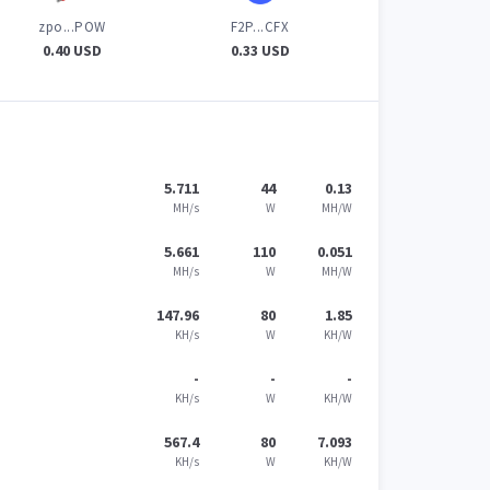
zpo...POW
F2P...CFX
0.40 USD
0.33 USD
5.711
44
0.13
MH/s
W
MH/W
5.661
110
0.051
MH/s
W
MH/W
147.96
80
1.85
KH/s
W
KH/W
-
-
-
KH/s
W
KH/W
567.4
80
7.093
KH/s
W
KH/W