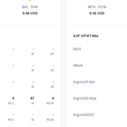
BIN...THW
MPH...POW
0.06 USD
0.41 USD
АЛГОРИТМЫ
-
-
-
0x10
W
/W
-
-
-
Allium
W
/W
-
-
-
Argon2d-dyn
W
/W
0
47
0
Argon2d-ninja
KH/s
W
KH/W
-
-
-
Argon2d250
KH/s
W
KH/W