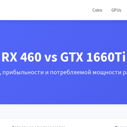
Coins
GPUs
RX 460 vs GTX 1660Ti
, прибыльности и потребляемой мощности р