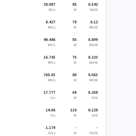
29.087
85
0.342
KH/s
W
KH/W
8.427
70
0.12
MH/s
W
MH/W
49.446
55
0.899
MH/s
W
MH/W
16.743
75
0.223
MH/s
W
MH/W
765.03
80
9.563
MH/s
W
MH/W
17.777
69
0.258
H/s
W
H/W
14.06
110
0.128
H/s
W
H/W
1.179
-
-
GH/s
W
GH/W