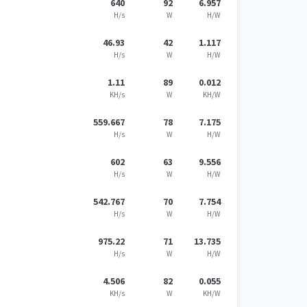
640
92
6.957
H/s
W
H/W
46.93
42
1.117
H/s
W
H/W
1.11
89
0.012
KH/s
W
KH/W
559.667
78
7.175
H/s
W
H/W
602
63
9.556
H/s
W
H/W
542.767
70
7.754
H/s
W
H/W
975.22
71
13.735
H/s
W
H/W
4.506
82
0.055
KH/s
W
KH/W