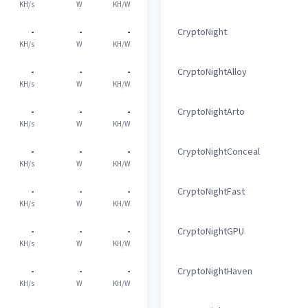
KH/s
W
KH/W
-
-
-
CryptoNight
KH/s
W
KH/W
-
-
-
CryptoNightAlloy
KH/s
W
KH/W
-
-
-
CryptoNightArto
KH/s
W
KH/W
-
-
-
CryptoNightConceal
KH/s
W
KH/W
-
-
-
CryptoNightFast
KH/s
W
KH/W
-
-
-
CryptoNightGPU
KH/s
W
KH/W
-
-
-
CryptoNightHaven
KH/s
W
KH/W