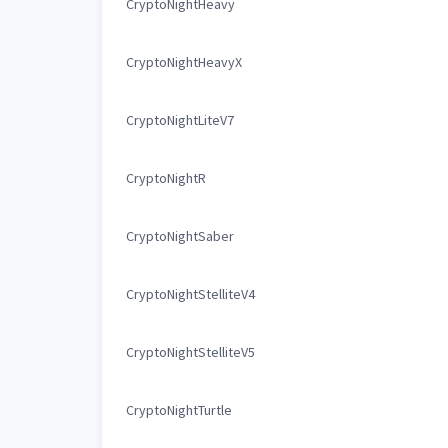
CryptoNightHeavy
CryptoNightHeavyX
CryptoNightLiteV7
CryptoNightR
CryptoNightSaber
CryptoNightStelliteV4
CryptoNightStelliteV5
CryptoNightTurtle