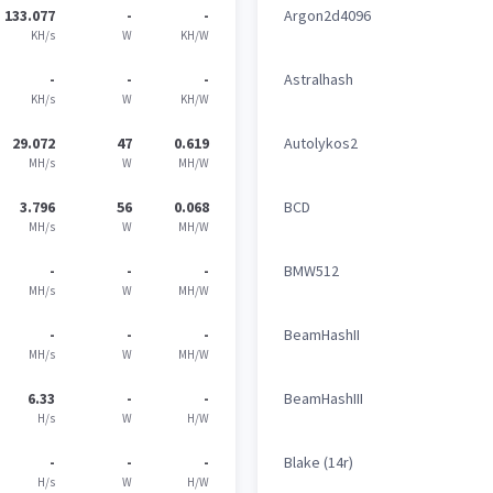
133.077
-
-
Argon2d4096
KH/s
W
KH/W
-
-
-
Astralhash
KH/s
W
KH/W
29.072
47
0.619
Autolykos2
MH/s
W
MH/W
3.796
56
0.068
BCD
MH/s
W
MH/W
-
-
-
BMW512
MH/s
W
MH/W
-
-
-
BeamHashII
MH/s
W
MH/W
6.33
-
-
BeamHashIII
H/s
W
H/W
-
-
-
Blake (14r)
H/s
W
H/W