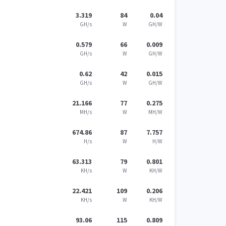
3.319
84
0.04
GH/s
W
GH/W
0.579
66
0.009
GH/s
W
GH/W
0.62
42
0.015
GH/s
W
GH/W
21.166
77
0.275
MH/s
W
MH/W
674.86
87
7.757
H/s
W
H/W
63.313
79
0.801
KH/s
W
KH/W
22.421
109
0.206
KH/s
W
KH/W
93.06
115
0.809