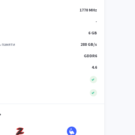
1770 MHz
-
6 GB
ь памяти
288 GB/s
GDDR6
4.6
Ь