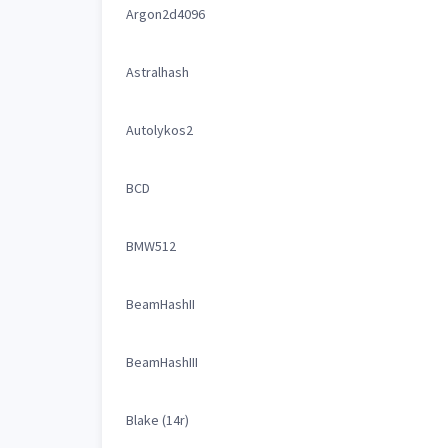
Argon2d4096
Astralhash
Autolykos2
BCD
BMW512
BeamHashII
BeamHashIII
Blake (14r)