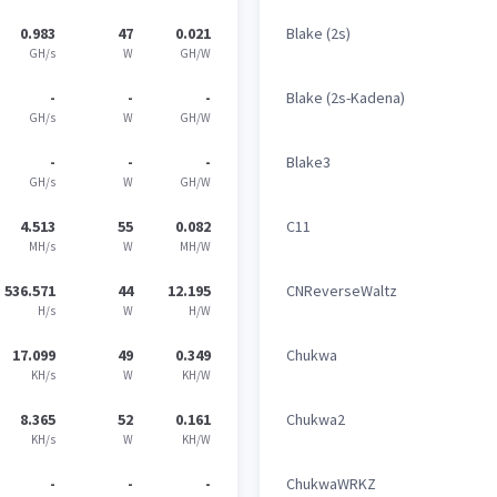
0.983
47
0.021
Blake (2s)
GH/s
W
GH/W
-
-
-
Blake (2s-Kadena)
GH/s
W
GH/W
-
-
-
Blake3
GH/s
W
GH/W
4.513
55
0.082
C11
MH/s
W
MH/W
536.571
44
12.195
CNReverseWaltz
H/s
W
H/W
17.099
49
0.349
Chukwa
KH/s
W
KH/W
8.365
52
0.161
Chukwa2
KH/s
W
KH/W
-
-
-
ChukwaWRKZ