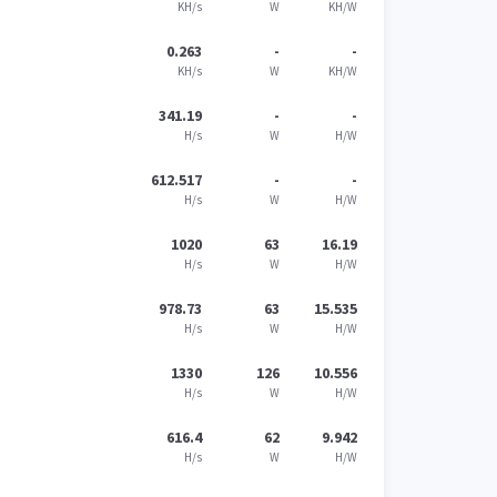
KH/s
W
KH/W
0.263
-
-
KH/s
W
KH/W
341.19
-
-
H/s
W
H/W
612.517
-
-
H/s
W
H/W
1020
63
16.19
H/s
W
H/W
978.73
63
15.535
H/s
W
H/W
1330
126
10.556
H/s
W
H/W
616.4
62
9.942
H/s
W
H/W