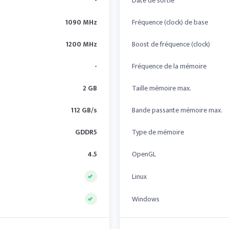
-
Date de sortie
1090 MHz
Fréquence (clock) de base
1200 MHz
Boost de fréquence (clock)
-
Fréquence de la mémoire
2 GB
Taille mémoire max.
112 GB/s
Bande passante mémoire max.
GDDR5
Type de mémoire
4.5
OpenGL
Linux
Windows