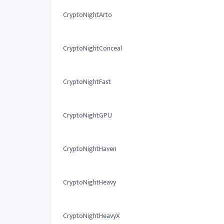
CryptoNightArto
CryptoNightConceal
CryptoNightFast
CryptoNightGPU
CryptoNightHaven
CryptoNightHeavy
CryptoNightHeavyX