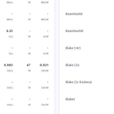
MH/s
W
MH/W
-
-
-
BeamHashII
MH/s
W
MH/W
6.33
-
-
BeamHashIII
H/s
W
H/W
-
-
-
Blake (14r)
H/s
W
H/W
0.983
47
0.021
Blake (2s)
GH/s
W
GH/W
-
-
-
Blake (2s-Kadena)
GH/s
W
GH/W
-
-
-
Blake3
GH/s
W
GH/W