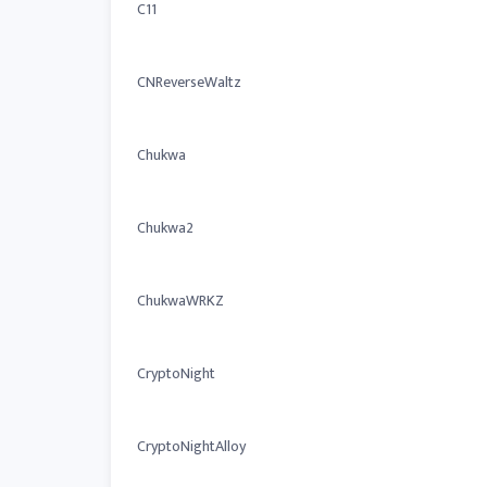
C11
CNReverseWaltz
Chukwa
Chukwa2
ChukwaWRKZ
CryptoNight
CryptoNightAlloy