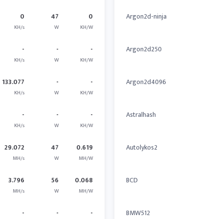
0
47
0
Argon2d-ninja
KH/s
W
KH/W
-
-
-
Argon2d250
KH/s
W
KH/W
133.077
-
-
Argon2d4096
KH/s
W
KH/W
-
-
-
Astralhash
KH/s
W
KH/W
29.072
47
0.619
Autolykos2
MH/s
W
MH/W
3.796
56
0.068
BCD
MH/s
W
MH/W
-
-
-
BMW512