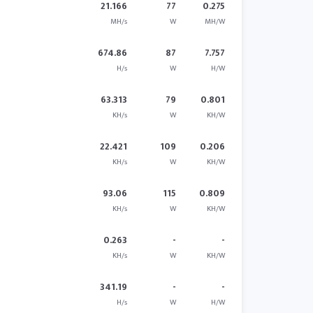
21.166
77
0.275
MH/s
W
MH/W
674.86
87
7.757
H/s
W
H/W
63.313
79
0.801
KH/s
W
KH/W
22.421
109
0.206
KH/s
W
KH/W
93.06
115
0.809
KH/s
W
KH/W
0.263
-
-
KH/s
W
KH/W
341.19
-
-
H/s
W
H/W