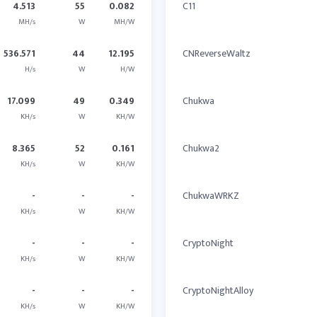
4.513
55
0.082
C11
MH/s
W
MH/W
536.571
44
12.195
CNReverseWaltz
H/s
W
H/W
17.099
49
0.349
Chukwa
KH/s
W
KH/W
8.365
52
0.161
Chukwa2
KH/s
W
KH/W
-
-
-
ChukwaWRKZ
KH/s
W
KH/W
-
-
-
CryptoNight
KH/s
W
KH/W
-
-
-
CryptoNightAlloy
KH/s
W
KH/W