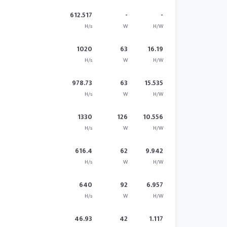
612.517
-
-
H/s
W
H/W
1020
63
16.19
H/s
W
H/W
978.73
63
15.535
H/s
W
H/W
1330
126
10.556
H/s
W
H/W
616.4
62
9.942
H/s
W
H/W
640
92
6.957
H/s
W
H/W
46.93
42
1.117