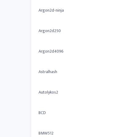
Argon2d-ninja
Argon2d250
Argon2d4096
Astralhash
Autolykos2
BCD
BMW512