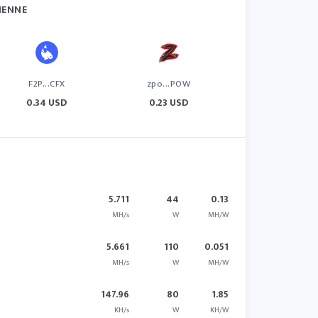
IENNE
F2P...CFX
zpo...POW
0.34 USD
0.23 USD
5.711
44
0.13
MH/s
W
MH/W
5.661
110
0.051
MH/s
W
MH/W
147.96
80
1.85
KH/s
W
KH/W