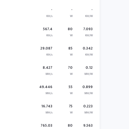
-
-
-
KH/s
W
KH/W
567.4
80
7.093
KH/s
W
KH/W
29.087
85
0.342
KH/s
W
KH/W
8.427
70
0.12
MH/s
W
MH/W
49.446
55
0.899
MH/s
W
MH/W
16.743
75
0.223
MH/s
W
MH/W
765.03
80
9.563