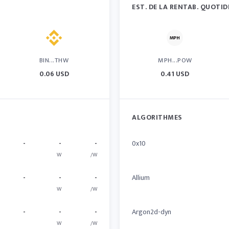
EST. DE LA RENTAB. QUOTID
BIN...THW
MPH...POW
0.06 USD
0.41 USD
ALGORITHMES
-
-
-
0x10
W
/W
-
-
-
Allium
W
/W
-
-
-
Argon2d-dyn
W
/W