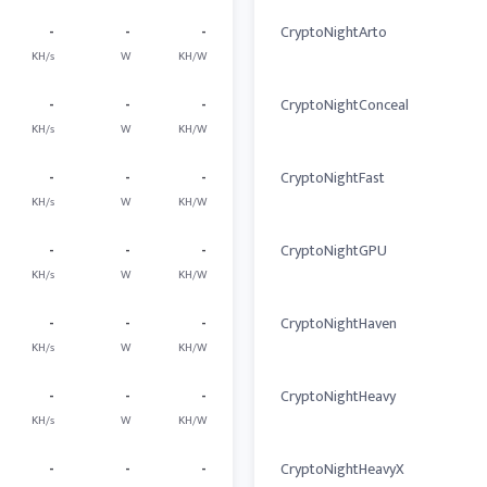
-
-
-
CryptoNightArto
KH/s
W
KH/W
-
-
-
CryptoNightConceal
KH/s
W
KH/W
-
-
-
CryptoNightFast
KH/s
W
KH/W
-
-
-
CryptoNightGPU
KH/s
W
KH/W
-
-
-
CryptoNightHaven
KH/s
W
KH/W
-
-
-
CryptoNightHeavy
KH/s
W
KH/W
-
-
-
CryptoNightHeavyX