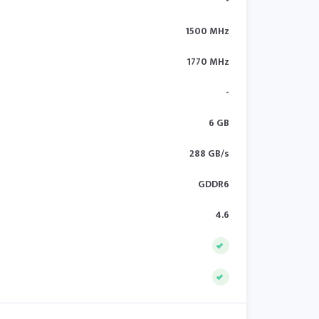
-
1500 MHz
1770 MHz
-
6 GB
288 GB/s
GDDR6
4.6