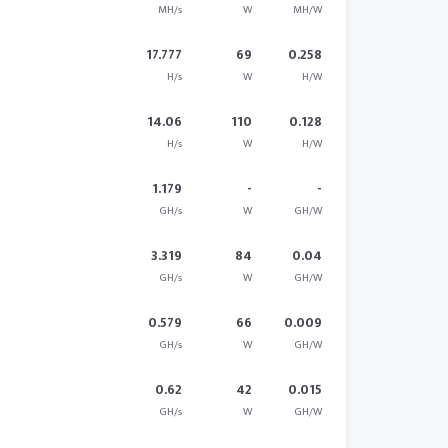
MH/s
W
MH/W
17.777
69
0.258
H/s
W
H/W
14.06
110
0.128
H/s
W
H/W
1.179
-
-
GH/s
W
GH/W
3.319
84
0.04
GH/s
W
GH/W
0.579
66
0.009
GH/s
W
GH/W
0.62
42
0.015
GH/s
W
GH/W