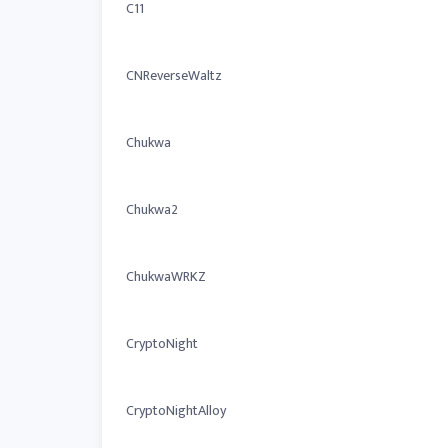
C11
CNReverseWaltz
Chukwa
Chukwa2
ChukwaWRKZ
CryptoNight
CryptoNightAlloy