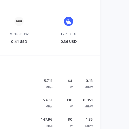
MPH...POW
F2P...CFX
0.41 USD
0.36 USD
5.711
44
0.13
MH/s
W
MH/W
5.661
110
0.051
MH/s
W
MH/W
147.96
80
1.85
KH/s
W
KH/W