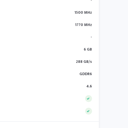
-
1500 MHz
1770 MHz
-
6 GB
288 GB/s
GDDR6
4.6