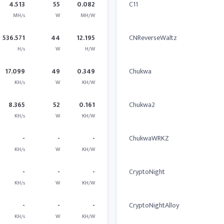
4.513
55
0.082
C11
MH/s
W
MH/W
536.571
44
12.195
CNReverseWaltz
H/s
W
H/W
17.099
49
0.349
Chukwa
KH/s
W
KH/W
8.365
52
0.161
Chukwa2
KH/s
W
KH/W
-
-
-
ChukwaWRKZ
KH/s
W
KH/W
-
-
-
CryptoNight
KH/s
W
KH/W
-
-
-
CryptoNightAlloy
KH/s
W
KH/W