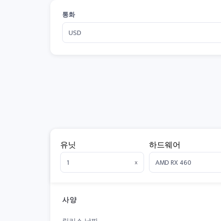
통화
유닛
하드웨어
x
사양