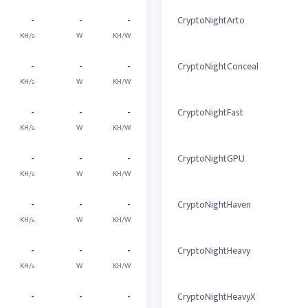
-
-
-
CryptoNightArto
KH/s
W
KH/W
-
-
-
CryptoNightConceal
KH/s
W
KH/W
-
-
-
CryptoNightFast
KH/s
W
KH/W
-
-
-
CryptoNightGPU
KH/s
W
KH/W
-
-
-
CryptoNightHaven
KH/s
W
KH/W
-
-
-
CryptoNightHeavy
KH/s
W
KH/W
-
-
-
CryptoNightHeavyX