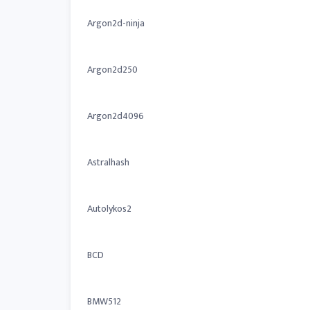
Argon2d-ninja
Argon2d250
Argon2d4096
Astralhash
Autolykos2
BCD
BMW512