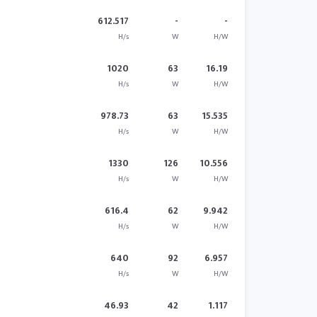
612.517
-
-
H/s
W
H/W
1020
63
16.19
H/s
W
H/W
978.73
63
15.535
H/s
W
H/W
1330
126
10.556
H/s
W
H/W
616.4
62
9.942
H/s
W
H/W
640
92
6.957
H/s
W
H/W
46.93
42
1.117