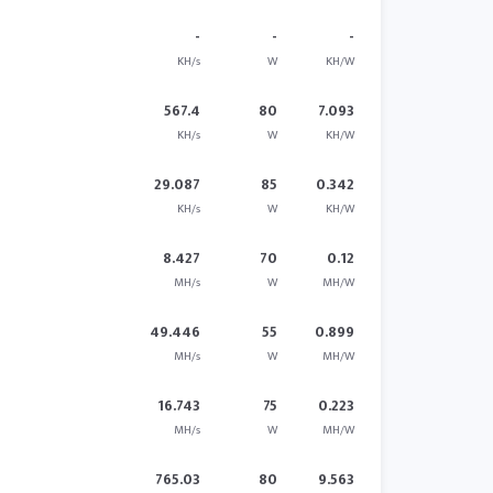
-
-
-
KH/s
W
KH/W
567.4
80
7.093
KH/s
W
KH/W
29.087
85
0.342
KH/s
W
KH/W
8.427
70
0.12
MH/s
W
MH/W
49.446
55
0.899
MH/s
W
MH/W
16.743
75
0.223
MH/s
W
MH/W
765.03
80
9.563