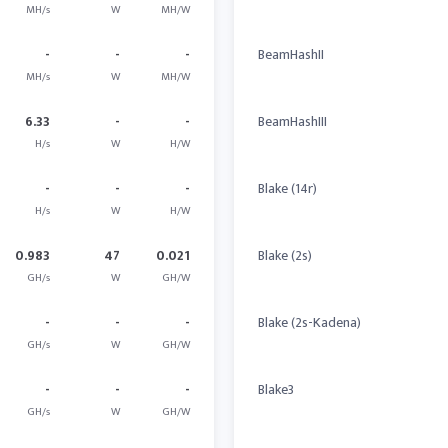
MH/s
W
MH/W
-
-
-
BeamHashII
MH/s
W
MH/W
6.33
-
-
BeamHashIII
H/s
W
H/W
-
-
-
Blake (14r)
H/s
W
H/W
0.983
47
0.021
Blake (2s)
GH/s
W
GH/W
-
-
-
Blake (2s-Kadena)
GH/s
W
GH/W
-
-
-
Blake3
GH/s
W
GH/W