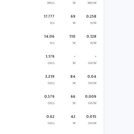
MH/s
W
MH/W
17.777
69
0.258
H/s
W
H/W
14.06
110
0.128
H/s
W
H/W
1.179
-
-
GH/s
W
GH/W
3.319
84
0.04
GH/s
W
GH/W
0.579
66
0.009
GH/s
W
GH/W
0.62
42
0.015
GH/s
W
GH/W