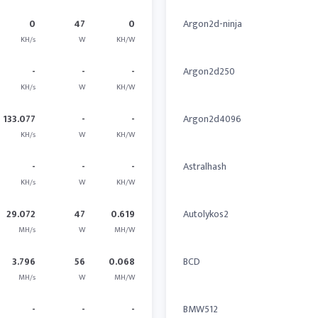
0
47
0
Argon2d-ninja
KH/s
W
KH/W
-
-
-
Argon2d250
KH/s
W
KH/W
133.077
-
-
Argon2d4096
KH/s
W
KH/W
-
-
-
Astralhash
KH/s
W
KH/W
29.072
47
0.619
Autolykos2
MH/s
W
MH/W
3.796
56
0.068
BCD
MH/s
W
MH/W
-
-
-
BMW512