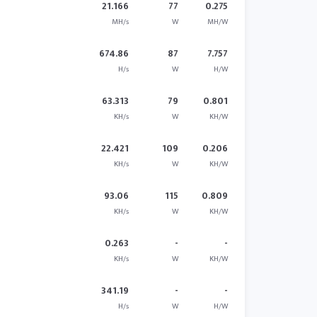
21.166
77
0.275
MH/s
W
MH/W
674.86
87
7.757
H/s
W
H/W
63.313
79
0.801
KH/s
W
KH/W
22.421
109
0.206
KH/s
W
KH/W
93.06
115
0.809
KH/s
W
KH/W
0.263
-
-
KH/s
W
KH/W
341.19
-
-
H/s
W
H/W