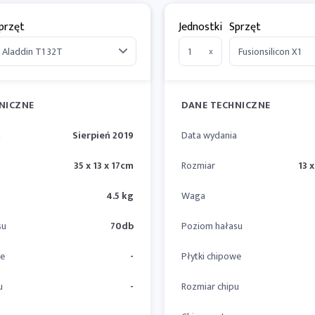
przęt
Jednostki
Sprzęt
x
NICZNE
DANE TECHNICZNE
a
Sierpień 2019
Data wydania
35 x 13 x 17cm
Rozmiar
13 x
4.5 kg
Waga
su
70db
Poziom hałasu
we
-
Płytki chipowe
u
-
Rozmiar chipu