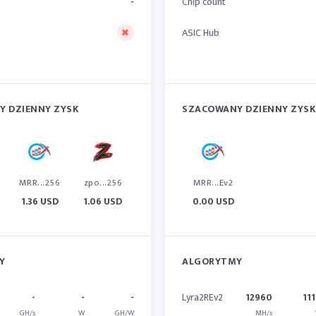
-
Chip count
ASIC Hub
 DZIENNY ZYSK
SZACOWANY DZIENNY ZYSK
MRR...256
zpo...256
MRR...Ev2
1.36 USD
1.06 USD
0.00 USD
Y
ALGORYTMY
-
-
-
Lyra2REv2
12960
11
GH/s
W
GH/W
MH/s