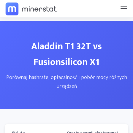
Aladdin T1 32T vs
Fusionsilicon X1
Porównaj hashrate, opłacalność i pobór mocy różnych
urządzeń
Waluta
Koszty energii elektrycznej