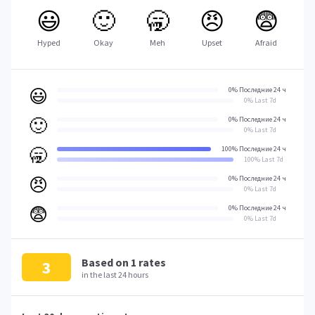
😃
🙂
🥱
😠
😨
Hyped
Okay
Meh
Upset
Afraid
😃
0% Последние 24 ч
0% Last 7d
🙂
0% Последние 24 ч
0% Last 7d
🥱
100% Последние 24 ч
100% Last 7d
😠
0% Последние 24 ч
0% Last 7d
😨
0% Последние 24 ч
0% Last 7d
Based on
1
rates
3
in the last 24 hours