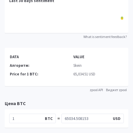
Last 30 days sentiment
What is sentiment feedback?
DATA
VALUE
Алгоритм:
Skein
Price for 1 BTC:
65,034.51 USD
zpool API
Виджет zpool
Цена BTC
=
BTC
USD