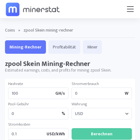
Coins
»
zpool Skein mining-rechner
Mining-Rechner
Profitabilität
Miner
zpool Skein Mining-Rechner
Estimated earnings, costs, and profits for mining zpool Skein.
Hashrate
Stromverbrauch
GH/s
W
Pool-Gebühr
Währung
%
Stromkosten
USD/kWh