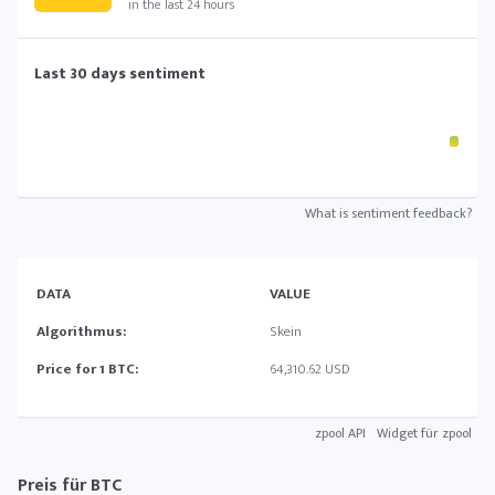
in the last 24 hours
Last 30 days sentiment
What is sentiment feedback?
DATA
VALUE
Algorithmus:
Skein
Price for 1 BTC:
64,310.62 USD
zpool API
Widget für zpool
Preis für BTC