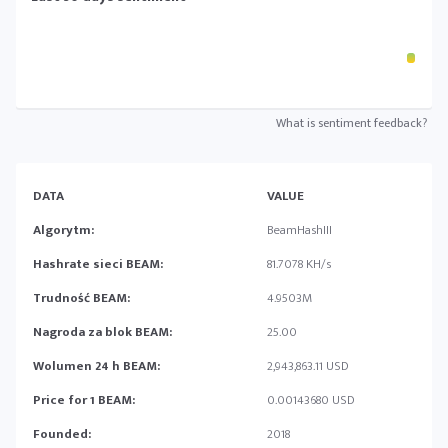
What is sentiment feedback?
DATA
VALUE
Algorytm:
BeamHashIII
Hashrate sieci BEAM:
81.7078 KH/s
Trudność BEAM:
4.9503M
Nagroda za blok BEAM:
25.00
Wolumen 24 h BEAM:
2,943,863.11 USD
Price for 1 BEAM:
0.00143680 USD
Founded:
2018