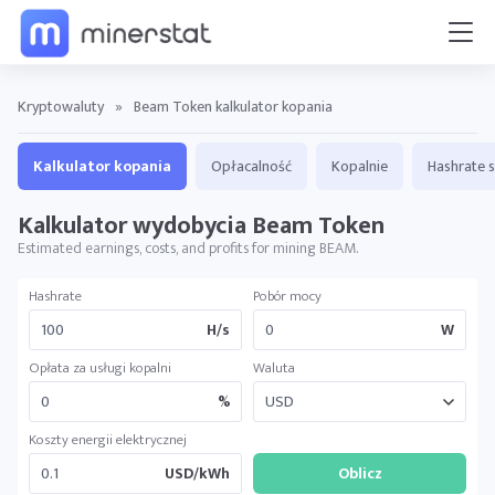
Kryptowaluty
»
Beam Token kalkulator kopania
Kalkulator kopania
Opłacalność
Kopalnie
Hashrate s
Kalkulator wydobycia Beam Token
Estimated earnings, costs, and profits for mining BEAM.
Hashrate
Pobór mocy
H/s
W
Opłata za usługi kopalni
Waluta
%
Koszty energii elektrycznej
USD/kWh