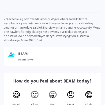
Zrzeczenie się odpowiedzialności: Wyniki obliczeń kalkulatora
wydobycia są wartościami szacunkowymi, bazującymi na aktualnej
trudności, nagrodzie za blok i kursie wymiany danej kryptowaluty. Mogą
one zawierać błędy, dlatego nie powinny być traktowane jako
podstawa do podejmowanych decyzji inwestycyjnych. Ostatnia
aktualizacja:
6 Sie 2026 7:54
BEAM
Beam Token
How do you feel about
BEAM
today?
😃
🙂
🥱
😠
😨
Hyped
Okay
Meh
Upset
Afraid