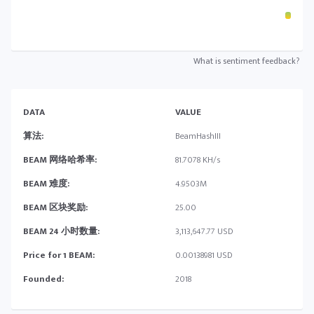
What is sentiment feedback?
DATA
VALUE
算法:
BeamHashIII
BEAM 网络哈希率:
81.7078 KH/s
BEAM 难度:
4.9503M
BEAM 区块奖励:
25.00
BEAM 24 小时数量:
3,113,647.77 USD
Price for 1 BEAM:
0.00138981 USD
Founded:
2018