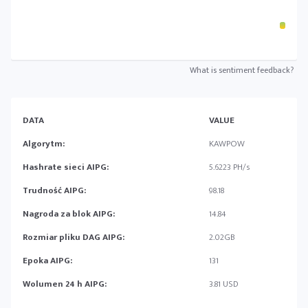
What is sentiment feedback?
DATA
VALUE
Algorytm:
KAWPOW
Hashrate sieci AIPG:
5.6223 PH/s
Trudność AIPG:
98.18
Nagroda za blok AIPG:
14.84
Rozmiar pliku DAG AIPG:
2.02GB
Epoka AIPG:
131
Wolumen 24 h AIPG:
3.81 USD