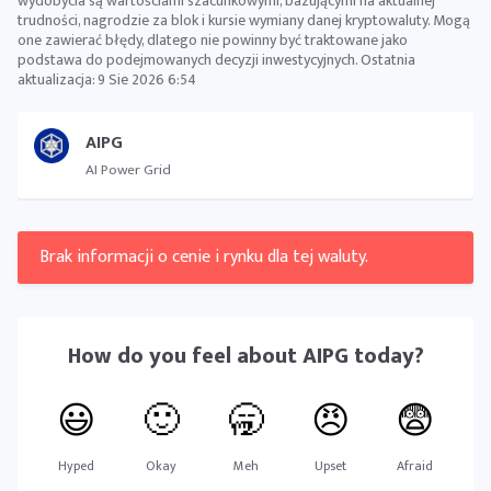
wydobycia są wartościami szacunkowymi, bazującymi na aktualnej
trudności, nagrodzie za blok i kursie wymiany danej kryptowaluty. Mogą
one zawierać błędy, dlatego nie powinny być traktowane jako
podstawa do podejmowanych decyzji inwestycyjnych. Ostatnia
aktualizacja:
9 Sie 2026 6:54
AIPG
AI Power Grid
Brak informacji o cenie i rynku dla tej waluty.
How do you feel about
AIPG
today?
😃
🙂
🥱
😠
😨
Hyped
Okay
Meh
Upset
Afraid