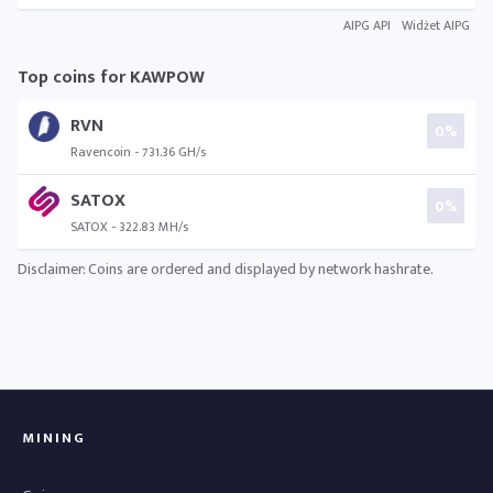
AIPG API
Widżet AIPG
Top coins for KAWPOW
RVN
0%
Ravencoin - 731.36 GH/s
SATOX
0%
SATOX - 322.83 MH/s
Disclaimer: Coins are ordered and displayed by network hashrate.
MINING