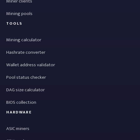
Miner clients
Mining pools
TOOLS
Mining calculator
Hashrate converter
Wallet address validator
Pool status checker
DAG size calculator
BIOS collection
HARDWARE
ASIC miners