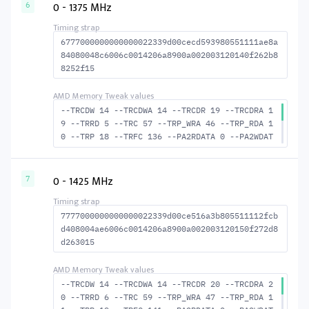
MACTWR 40 --RAS2RAS 123 --RP 34 --WRPLUSRP 4
0 - 1375 MHz
6
5 --BUS_TURN 19
6777000000000000022339d00cecd593980551111ae8a
84080048c6006c0014206a8900a002003120140f262b8
8252f15
--TRCDW 14 --TRCDWA 14 --TRCDR 19 --TRCDRA 1
9 --TRRD 5 --TRC 57 --TRP_WRA 46 --TRP_RDA 1
0 --TRP 18 --TRFC 136 --PA2RDATA 0 --PA2WDAT
A 0 --TFAW 8 --TCRCRL 2 --TCRCWL 6 --TFAW32
6 --ACTRD 20 --ACTWR 15 --RASMACTRD 38 --RAS
MACTWR 43 --RAS2RAS 136 --RP 37 --WRPLUSRP 4
0 - 1425 MHz
7
7 --BUS_TURN 21
7777000000000000022339d00ce516a3b805511112fcb
d408004ae6006c0014206a8900a002003120150f272d8
d263015
--TRCDW 14 --TRCDWA 14 --TRCDR 20 --TRCDRA 2
0 --TRRD 6 --TRC 59 --TRP_WRA 47 --TRP_RDA 1