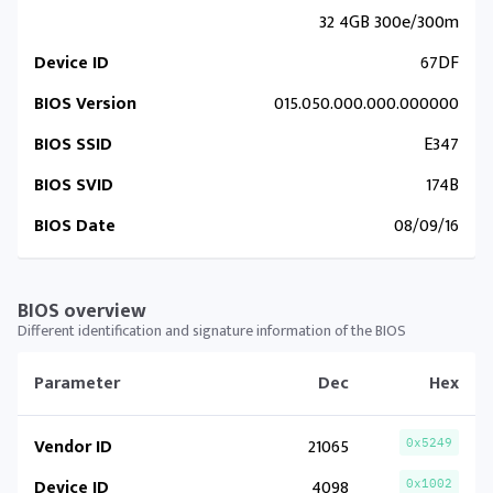
32 4GB 300e/300m
Device ID
67DF
BIOS Version
015.050.000.000.000000
BIOS SSID
E347
BIOS SVID
174B
BIOS Date
08/09/16
BIOS overview
Different identification and signature information of the BIOS
Parameter
Dec
Hex
Vendor ID
21065
0x5249
Device ID
4098
0x1002