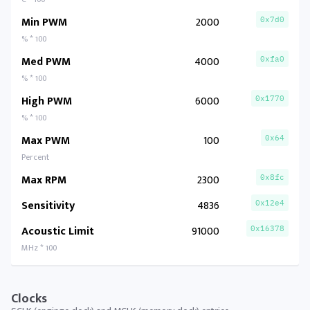
Min PWM
2000
0x7d0
% * 100
Med PWM
4000
0xfa0
% * 100
High PWM
6000
0x1770
% * 100
Max PWM
100
0x64
Percent
Max RPM
2300
0x8fc
Sensitivity
4836
0x12e4
Acoustic Limit
91000
0x16378
MHz * 100
Clocks