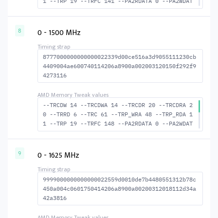
1 --TRP 19 --TRFC 141 --PA2RDATA 0 --PA2WDAT
A 0 --TFAW 10 --TCRCRL 2 --TCRCWL 6 --TFAW32
7 --ACTRD 21 --ACTWR 15 --RASMACTRD 39 --RAS
MACTWR 45 --RAS2RAS 141 --RP 38 --WRPLUSRP 4
0 - 1500 MHz
8
8 --BUS_TURN 21
8777000000000000022339d00ce516a3d9055111230cb
4409004ae600740114206a8900a002003120150f292f9
4273116
--TRCDW 14 --TRCDWA 14 --TRCDR 20 --TRCDRA 2
0 --TRRD 6 --TRC 61 --TRP_WRA 48 --TRP_RDA 1
1 --TRP 19 --TRFC 148 --PA2RDATA 0 --PA2WDAT
A 0 --TFAW 10 --TCRCRL 2 --TCRCWL 6 --TFAW32
7 --ACTRD 21 --ACTWR 15 --RASMACTRD 41 --RAS
MACTWR 47 --RAS2RAS 148 --RP 39 --WRPLUSRP 4
0 - 1625 MHz
9
9 --BUS_TURN 22
9999000000000000022559d0010de7b4480551312b78c
450a004c0601750414206a8900a00200312018112d34a
42a3816