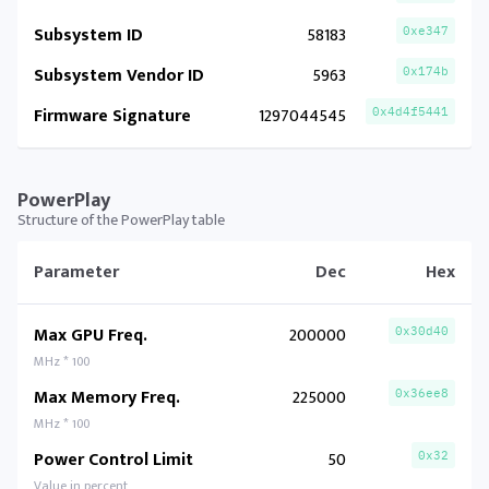
Subsystem ID
58183
0xe347
Subsystem Vendor ID
5963
0x174b
Firmware Signature
1297044545
0x4d4f5441
PowerPlay
Structure of the PowerPlay table
Parameter
Dec
Hex
Max GPU Freq.
200000
0x30d40
MHz * 100
Max Memory Freq.
225000
0x36ee8
MHz * 100
Power Control Limit
50
0x32
Value in percent