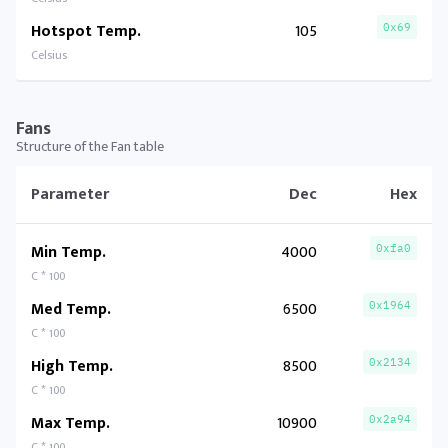
Hotspot Temp.
105
0x69
Celsius
Fans
Structure of the Fan table
Parameter
Dec
Hex
Min Temp.
4000
0xfa0
C * 100
Med Temp.
6500
0x1964
C * 100
High Temp.
8500
0x2134
C * 100
Max Temp.
10900
0x2a94
C * 100