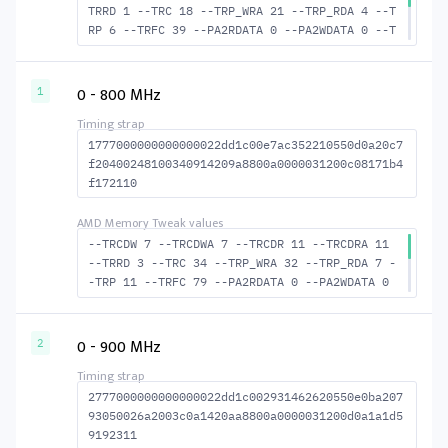
TRRD 1 --TRC 18 --TRP_WRA 21 --TRP_RDA 4 --T
RP 6 --TRFC 39 --PA2RDATA 0 --PA2WDATA 0 --T
FAW 0 --TCRCRL 1 --TCRCWL 1 --TFAW32 2 --ACT
RD 6 --ACTWR 5 --RASMACTRD 13 --RASMACTWR 14
--RAS2RAS 39 --RP 15 --WRPLUSRP 22 --BUS_TUR
0 - 800 MHz
1
N 14
1777000000000000022dd1c00e7ac352210550d0a20c7
f20400248100340914209a8800a0000031200c08171b4
f172110
--TRCDW 7 --TRCDWA 7 --TRCDR 11 --TRCDRA 11
--TRRD 3 --TRC 34 --TRP_WRA 32 --TRP_RDA 7 -
-TRP 11 --TRFC 79 --PA2RDATA 0 --PA2WDATA 0
--TFAW 4 --TCRCRL 1 --TCRCWL 1 --TFAW32 4 --
ACTRD 12 --ACTWR 8 --RASMACTRD 23 --RASMACTW
R 27 --RAS2RAS 79 --RP 23 --WRPLUSRP 33 --BU
0 - 900 MHz
2
S_TURN 16
2777000000000000022dd1c002931462620550e0ba207
93050026a2003c0a1420aa8800a0000031200d0a1a1d5
9192311