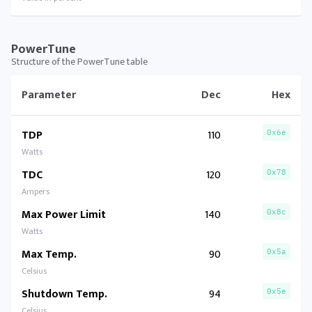
PowerTune
Structure of the PowerTune table
Parameter
Dec
Hex
TDP
110
0x6e
Watts
TDC
120
0x78
Ampers
Max Power Limit
140
0x8c
Watts
Max Temp.
90
0x5a
Celsius
Shutdown Temp.
94
0x5e
Celsius