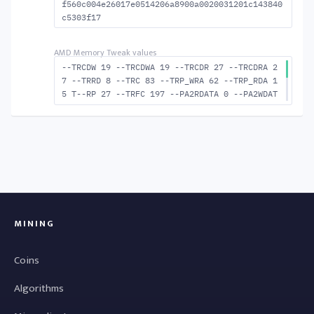
f560c004e26017e0514206a8900a0020031201c143840
c5303f17
--TRCDW 19 --TRCDWA 19 --TRCDR 27 --TRCDRA 2
7 --TRRD 8 --TRC 83 --TRP_WRA 62 --TRP_RDA 1
5 T--RP 27 --TRFC 197 --PA2RDATA 0 --PA2WDAT
A 0 --TFAW 14 --TCRCRL 2 --TCRCWL 6 --TFAW32
9 --ACTRD 28 --ACTWR 20 --RASMACTRD 56 --RAS
MACTWR 64 --RAS2RAS 197 --RP 48 --WRPLUSRP 6
3 --BUS_TURN 23
MINING
Coins
Algorithms