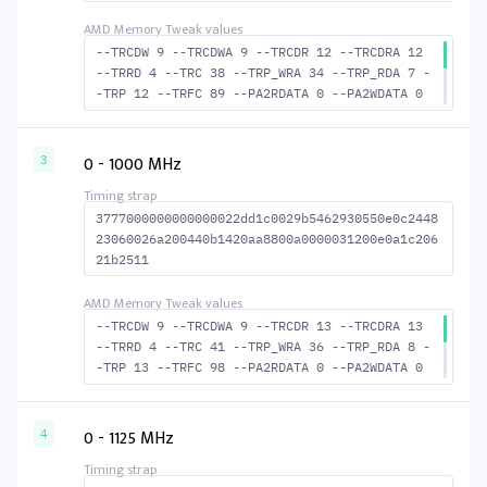
--TRCDW 9 --TRCDWA 9 --TRCDR 12 --TRCDRA 12
--TRRD 4 --TRC 38 --TRP_WRA 34 --TRP_RDA 7 -
-TRP 12 --TRFC 89 --PA2RDATA 0 --PA2WDATA 0
--TFAW 6 --TCRCRL 1 --TCRCWL 2 --TFAW32 5 --
ACTRD 13 --ACTWR 10 --RASMACTRD 26 --RASMACT
WR 29 --RAS2RAS 89 --RP 25 --WRPLUSRP 35 --B
0 - 1000 MHz
3
US_TURN 17
3777000000000000022dd1c0029b5462930550e0c2448
23060026a200440b1420aa8800a0000031200e0a1c206
21b2511
--TRCDW 9 --TRCDWA 9 --TRCDR 13 --TRCDRA 13
--TRRD 4 --TRC 41 --TRP_WRA 36 --TRP_RDA 8 -
-TRP 13 --TRFC 98 --PA2RDATA 0 --PA2WDATA 0
--TFAW 6 --TCRCRL 1 --TCRCWL 2 --TFAW32 5 --
ACTRD 14 --ACTWR 10 --RASMACTRD 28 --RASMACT
WR 32 --RAS2RAS 98 --RP 27 --WRPLUSRP 37 --B
0 - 1125 MHz
4
US_TURN 17