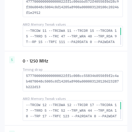
4777000000000000022ff1c006bbd572f40550f0d28c9
f3060048c5004c0d14205a8900a000003120100c20246
f1e2912
--TRCDW 11 --TRCDWA 11 --TRCDR 15 --TRCDRA 1
5 --TRRD 5 --TRC 47 --TRP_WRA 40 --TRP_RDA 9
T--RP 15 --TRFC 111 --PA2RDATA 0 --PA2WDATA
0 --TFAW 8 --TCRCRL 2 --TCRCWL 5 --TFAW32 6
--ACTRD 16 --ACTWR 12 --RASMACTRD 32 --RASMA
CTWR 36 --RAS2RAS 111 --RP 30 --WRPLUSRP 41
0 - 1250 MHz
5
--BUS_TURN 18
5777000000000000022ff1c008cc5583460550f0f2c4a
b4070048c5005c0f14205a8900a000003120120d23287
b222d13
--TRCDW 12 --TRCDWA 12 --TRCDR 17 --TRCDRA 1
7 --TRRD 5 --TRC 52 --TRP_WRA 44 --TRP_RDA 1
0 --TRP 17 --TRFC 123 --PA2RDATA 0 --PA2WDAT
A 0 --TFAW 8 --TCRCRL 2 --TCRCWL 5 --TFAW32
6 --ACTRD 18 --ACTWR 13 --RASMACTRD 35 --RAS