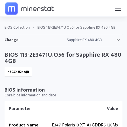
BIOS Collection
»
BIOS 113-2E3471U.O56 for Sapphire RX 480 4GB
Change:
BIOS 113-2E3471U.O56 for Sapphire RX 480
4GB
H5GC4H24AJR
BIOS information
Core bios information and date
Parameter
Value
Product Name
E347 Polaris10 XT A1 GDDR5 128Mx