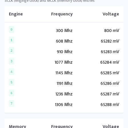
SCLK (enginge clock) and MCLK (memory clock) entries
Engine
Frequency
Voltage
300 Mhz
800 mV
0
608 Mhz
65282 mV
1
910 Mhz
65283 mV
2
1077 Mhz
65284 mV
3
1145 Mhz
65285 mV
4
1191 Mhz
65286 mV
5
1236 Mhz
65287 mV
6
1306 Mhz
65288 mV
7
Memory
Frequency
Voltage