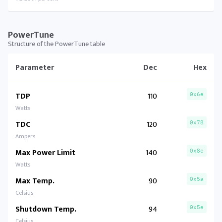
PowerTune
Structure of the PowerTune table
Parameter
Dec
Hex
TDP
110
0x6e
Watts
TDC
120
0x78
Ampers
Max Power Limit
140
0x8c
Watts
Max Temp.
90
0x5a
Celsius
Shutdown Temp.
94
0x5e
Celsius