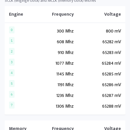
SCLK (enginge clock) and MCLK (memory clock) entries
Engine
Frequency
Voltage
300 Mhz
800 mV
0
608 Mhz
65282 mV
1
910 Mhz
65283 mV
2
1077 Mhz
65284 mV
3
1145 Mhz
65285 mV
4
1191 Mhz
65286 mV
5
1236 Mhz
65287 mV
6
1306 Mhz
65288 mV
7
Memory
Frequency
Voltage