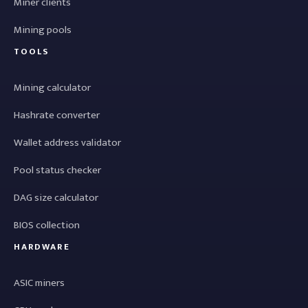
Miner clients
Mining pools
TOOLS
Mining calculator
Hashrate converter
Wallet address validator
Pool status checker
DAG size calculator
BIOS collection
HARDWARE
ASIC miners