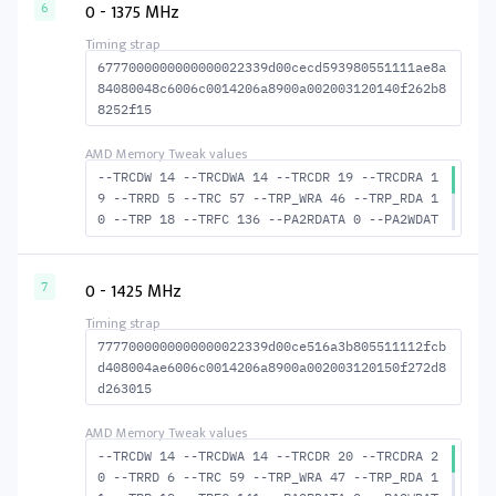
MACTWR 40 --RAS2RAS 123 --RP 34 --WRPLUSRP 4
0 - 1375 MHz
6
5 --BUS_TURN 19
6777000000000000022339d00cecd593980551111ae8a
84080048c6006c0014206a8900a002003120140f262b8
8252f15
--TRCDW 14 --TRCDWA 14 --TRCDR 19 --TRCDRA 1
9 --TRRD 5 --TRC 57 --TRP_WRA 46 --TRP_RDA 1
0 --TRP 18 --TRFC 136 --PA2RDATA 0 --PA2WDAT
A 0 --TFAW 8 --TCRCRL 2 --TCRCWL 6 --TFAW32
6 --ACTRD 20 --ACTWR 15 --RASMACTRD 38 --RAS
MACTWR 43 --RAS2RAS 136 --RP 37 --WRPLUSRP 4
0 - 1425 MHz
7
7 --BUS_TURN 21
7777000000000000022339d00ce516a3b805511112fcb
d408004ae6006c0014206a8900a002003120150f272d8
d263015
--TRCDW 14 --TRCDWA 14 --TRCDR 20 --TRCDRA 2
0 --TRRD 6 --TRC 59 --TRP_WRA 47 --TRP_RDA 1