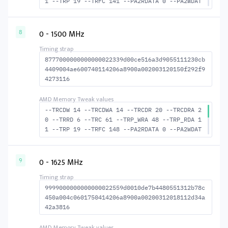
1 --TRP 19 --TRFC 141 --PA2RDATA 0 --PA2WDAT
A 0 --TFAW 10 --TCRCRL 2 --TCRCWL 6 --TFAW32
7 --ACTRD 21 --ACTWR 15 --RASMACTRD 39 --RAS
MACTWR 45 --RAS2RAS 141 --RP 38 --WRPLUSRP 4
0 - 1500 MHz
8
8 --BUS_TURN 21
8777000000000000022339d00ce516a3d9055111230cb
4409004ae600740114206a8900a002003120150f292f9
4273116
--TRCDW 14 --TRCDWA 14 --TRCDR 20 --TRCDRA 2
0 --TRRD 6 --TRC 61 --TRP_WRA 48 --TRP_RDA 1
1 --TRP 19 --TRFC 148 --PA2RDATA 0 --PA2WDAT
A 0 --TFAW 10 --TCRCRL 2 --TCRCWL 6 --TFAW32
7 --ACTRD 21 --ACTWR 15 --RASMACTRD 41 --RAS
MACTWR 47 --RAS2RAS 148 --RP 39 --WRPLUSRP 4
0 - 1625 MHz
9
9 --BUS_TURN 22
9999000000000000022559d0010de7b4480551312b78c
450a004c0601750414206a8900a00200312018112d34a
42a3816