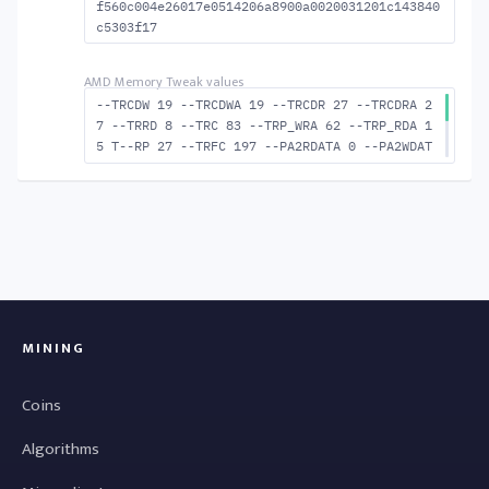
f560c004e26017e0514206a8900a0020031201c143840
c5303f17
--TRCDW 19 --TRCDWA 19 --TRCDR 27 --TRCDRA 2
7 --TRRD 8 --TRC 83 --TRP_WRA 62 --TRP_RDA 1
5 T--RP 27 --TRFC 197 --PA2RDATA 0 --PA2WDAT
A 0 --TFAW 14 --TCRCRL 2 --TCRCWL 6 --TFAW32
9 --ACTRD 28 --ACTWR 20 --RASMACTRD 56 --RAS
MACTWR 64 --RAS2RAS 197 --RP 48 --WRPLUSRP 6
3 --BUS_TURN 23
MINING
Coins
Algorithms