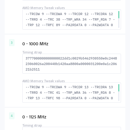
--TRCDW 9 --TRCDWA 9 --TRCDR 12 --TRCDRA 12
--TRRD 4 --TRC 38 --TRP_WRA 34 --TRP_RDA 7 -
-TRP 12 --TRFC 89 --PA2RDATA 0 --PA2WDATA 0
--TFAW 6 --TCRCRL 1 --TCRCWL 2 --TFAW32 5 --
ACTRD 13 --ACTWR 10 --RASMACTRD 26 --RASMACT
WR 29 --RAS2RAS 89 --RP 25 --WRPLUSRP 35 --B
0 - 1000 MHz
3
US_TURN 17
3777000000000000022dd1c0029b5462930550e0c2448
23060026a200440b1420aa8800a0000031200e0a1c206
21b2511
--TRCDW 9 --TRCDWA 9 --TRCDR 13 --TRCDRA 13
--TRRD 4 --TRC 41 --TRP_WRA 36 --TRP_RDA 8 -
-TRP 13 --TRFC 98 --PA2RDATA 0 --PA2WDATA 0
--TFAW 6 --TCRCRL 1 --TCRCWL 2 --TFAW32 5 --
ACTRD 14 --ACTWR 10 --RASMACTRD 28 --RASMACT
WR 32 --RAS2RAS 98 --RP 27 --WRPLUSRP 37 --B
0 - 1125 MHz
4
US_TURN 17