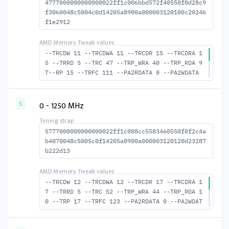
4777000000000000022ff1c006bbd572f40550f0d28c9
f3060048c5004c0d14205a8900a000003120100c20246
f1e2912
--TRCDW 11 --TRCDWA 11 --TRCDR 15 --TRCDRA 1
5 --TRRD 5 --TRC 47 --TRP_WRA 40 --TRP_RDA 9
T--RP 15 --TRFC 111 --PA2RDATA 0 --PA2WDATA
0 --TFAW 8 --TCRCRL 2 --TCRCWL 5 --TFAW32 6
--ACTRD 16 --ACTWR 12 --RASMACTRD 32 --RASMA
CTWR 36 --RAS2RAS 111 --RP 30 --WRPLUSRP 41
0 - 1250 MHz
5
--BUS_TURN 18
5777000000000000022ff1c008cc5583460550f0f2c4a
b4070048c5005c0f14205a8900a000003120120d23287
b222d13
--TRCDW 12 --TRCDWA 12 --TRCDR 17 --TRCDRA 1
7 --TRRD 5 --TRC 52 --TRP_WRA 44 --TRP_RDA 1
0 --TRP 17 --TRFC 123 --PA2RDATA 0 --PA2WDAT
A 0 --TFAW 8 --TCRCRL 2 --TCRCWL 5 --TFAW32
6 --ACTRD 18 --ACTWR 13 --RASMACTRD 35 --RAS