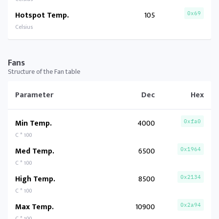
Hotspot Temp.
105
0x69
Celsius
Fans
Structure of the Fan table
Parameter
Dec
Hex
Min Temp.
4000
0xfa0
C * 100
Med Temp.
6500
0x1964
C * 100
High Temp.
8500
0x2134
C * 100
Max Temp.
10900
0x2a94
C * 100