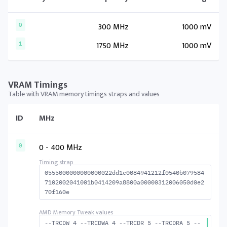
300 MHz
1000 mV
0
1750 MHz
1000 mV
1
VRAM Timings
Table with VRAM memory timings straps and values
ID
MHz
0 - 400 MHz
0
0555000000000000022dd1c0084941212f0540b079584
7102002041001b0414209a8800a00000312006050d0e2
70f160e
--TRCDW 4 --TRCDWA 4 --TRCDR 5 --TRCDRA 5 --