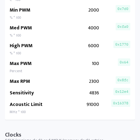
Min PWM
2000
0x7d0
% * 100
Med PWM
4000
0xfa0
% * 100
High PWM
6000
0x1770
% * 100
Max PWM
100
0x64
Percent
Max RPM
2300
0x8fc
Sensitivity
4836
0x12e4
Acoustic Limit
91000
0x16378
MHz * 100
Clocks