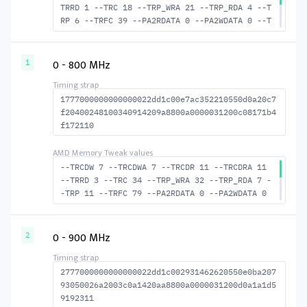
TRRD 1 --TRC 18 --TRP_WRA 21 --TRP_RDA 4 --T
RP 6 --TRFC 39 --PA2RDATA 0 --PA2WDATA 0 --T
FAW 0 --TCRCRL 1 --TCRCWL 1 --TFAW32 2 --ACT
RD 6 --ACTWR 5 --RASMACTRD 13 --RASMACTWR 14
--RAS2RAS 39 --RP 15 --WRPLUSRP 22 --BUS_TUR
0 - 800 MHz
1
N 14
1777000000000000022dd1c00e7ac352210550d0a20c7
f20400248100340914209a8800a0000031200c08171b4
f172110
--TRCDW 7 --TRCDWA 7 --TRCDR 11 --TRCDRA 11
--TRRD 3 --TRC 34 --TRP_WRA 32 --TRP_RDA 7 -
-TRP 11 --TRFC 79 --PA2RDATA 0 --PA2WDATA 0
--TFAW 4 --TCRCRL 1 --TCRCWL 1 --TFAW32 4 --
ACTRD 12 --ACTWR 8 --RASMACTRD 23 --RASMACTW
R 27 --RAS2RAS 79 --RP 23 --WRPLUSRP 33 --BU
0 - 900 MHz
2
S_TURN 16
2777000000000000022dd1c002931462620550e0ba207
93050026a2003c0a1420aa8800a0000031200d0a1a1d5
9192311