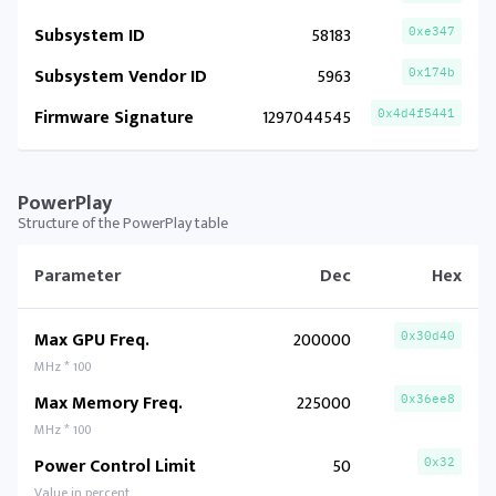
Subsystem ID
58183
0xe347
Subsystem Vendor ID
5963
0x174b
Firmware Signature
1297044545
0x4d4f5441
PowerPlay
Structure of the PowerPlay table
Parameter
Dec
Hex
Max GPU Freq.
200000
0x30d40
MHz * 100
Max Memory Freq.
225000
0x36ee8
MHz * 100
Power Control Limit
50
0x32
Value in percent