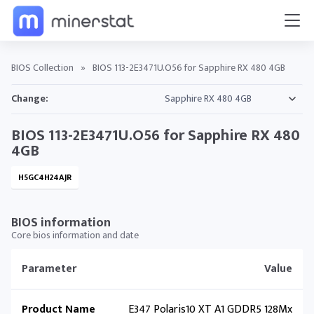
BIOS Collection
»
BIOS 113-2E3471U.O56 for Sapphire RX 480 4GB
Change:
BIOS 113-2E3471U.O56 for Sapphire RX 480
4GB
H5GC4H24AJR
BIOS information
Core bios information and date
Parameter
Value
Product Name
E347 Polaris10 XT A1 GDDR5 128Mx