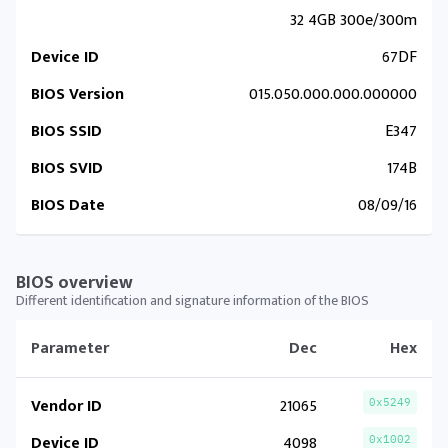
32 4GB 300e/300m
Device ID
67DF
BIOS Version
015.050.000.000.000000
BIOS SSID
E347
BIOS SVID
174B
BIOS Date
08/09/16
BIOS overview
Different identification and signature information of the BIOS
Parameter
Dec
Hex
Vendor ID
21065
0x5249
Device ID
4098
0x1002