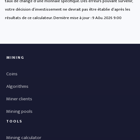
taux de change d’une monnaie spécifique. Des erreurs pouvant survenir,
votre décision d’investissement ne devrait pas être établie d’après les
résultats de ce calculateur. Dernière mise à jour :
9 Aôu. 2026 9:00
MINING
Coins
Algorithms
Miner clients
Mining pools
TOOLS
Mining calculator