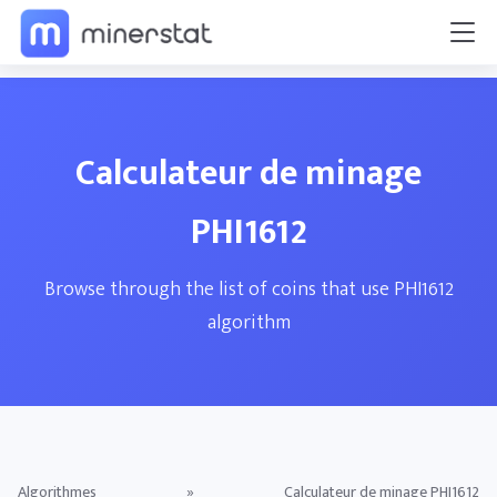
Calculateur de minage
PHI1612
Browse through the list of coins that use PHI1612
algorithm
Algorithmes
»
Calculateur de minage PHI1612