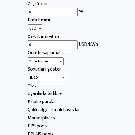
Güç tüketimi
W
Para birimi
Elektrik maliyetleri
USD/kWh
Ödül hesaplaması
Sonuçları göster
Filtre
Uyarılarla birlikte
Kripto paralar
Çoklu algoritmalı havuzlar
Marketplaces
PPS pools
PPLNS pools