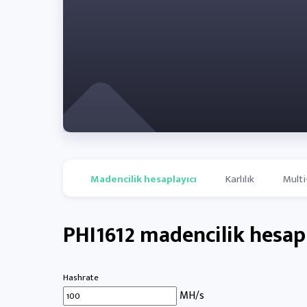
Madencilik hesaplayıcı
Karlılık
Multi
PHI1612 madencilik hesapl
Hashrate
MH/s