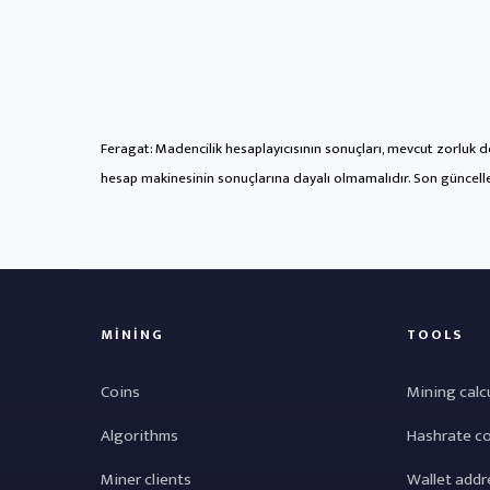
Feragat: Madencilik hesaplayıcısının sonuçları, mevcut zorluk de
hesap makinesinin sonuçlarına dayalı olmamalıdır. Son güncel
MINING
TOOLS
Coins
Mining calc
Algorithms
Hashrate c
Miner clients
Wallet addr