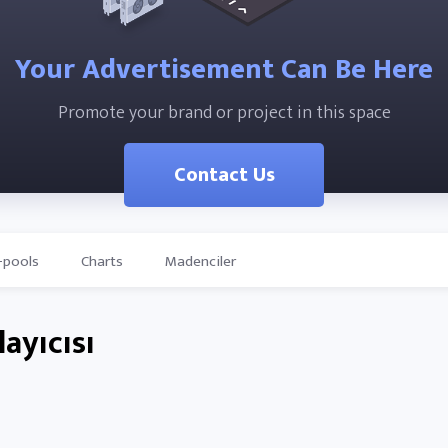
Your Advertisement Can Be Here
Promote your brand or project in this space
Contact Us
-pools
Charts
Madenciler
ayıcısı