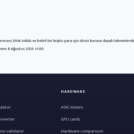
recesi, blok ödülü ve belirli bir kripto para için döviz kuruna dayalı tahminlerd
leme:
8 Ağustos 2026 17:00
HARDWARE
ulator
ASIC miners
onverter
GPU cards
ess validator
Hardware comparison