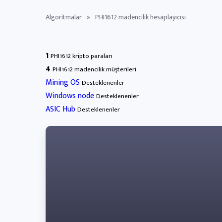
Algoritmalar
»
PHI1612 madencilik hesaplayıcısı
1
PHI1612 kripto paraları
4
PHI1612 madencilik müşterileri
Mining OS
Desteklenenler
Windows node
Desteklenenler
ASIC Hub
Desteklenenler