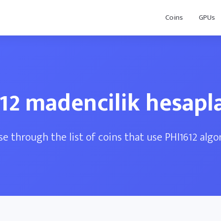
Coins
GPUs
12 madencilik hesapla
e through the list of coins that use PHI1612 alg