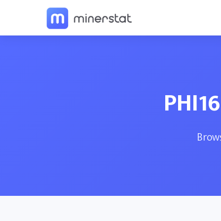
PHI16
Brows