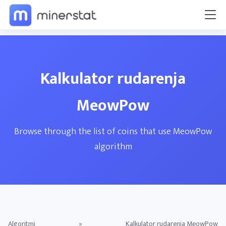
Kalkulator rudarenja
MeowPow
Browse through the list of coins that use MeowPow
algorithm
Algoritmi
»
Kalkulator rudarenja MeowPow