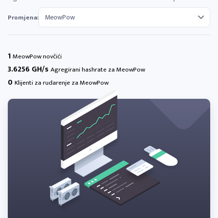
Promjena:
1
MeowPow novčići
3.6256 GH/s
Agregirani hashrate za MeowPow
0
Klijenti za rudarenje za MeowPow