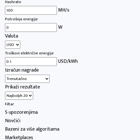
Hashrate
MH/s
Potrošnja energije
W
Valuta
Troškovi električne energije
USD/kWh
Izračun nagrade
Prikaži rezultate
Filtar
S upozorenjima
Novčići
Bazeni za više algoritama
Marketplaces