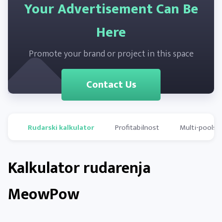
Your Advertisement Can Be
Here
Promote your brand or project in this space
Contact Us
Rudarski kalkulator
Profitabilnost
Multi-pools
Kalkulator rudarenja
MeowPow