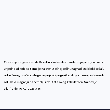
Odricanje odgovornosti: Rezultati kalkulatora rudarenja procijenjene su
vrijednosti koje se temelje na trenutačnoj težini, nagradi za blok i tečaju
određenog novčića. Mogu se pojaviti pogreške, stoga nemojte donositi
odluke o ulaganju na temelju rezultata ovog kalkulatora. Najnovije
ažuriranje:
10 Kol 2026 3:36