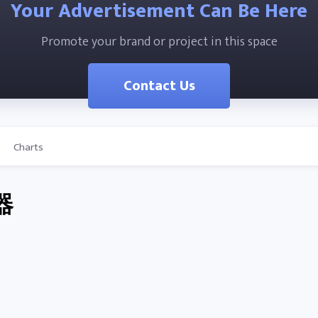
Your Advertisement Can Be Here
Promote your brand or project in this space
Contact Us
Charts
器