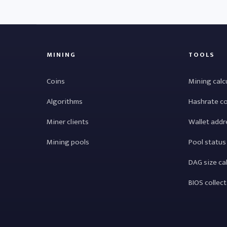
MINING
TOOLS
Coins
Mining calc
Algorithms
Hashrate c
Miner clients
Wallet addr
Mining pools
Pool status
DAG size ca
BIOS collec