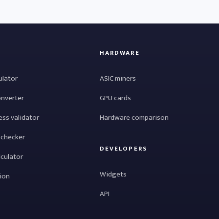
HARDWARE
ulator
ASIC miners
onverter
GPU cards
ess validator
Hardware comparison
 checker
DEVELOPERS
lculator
Widgets
tion
API