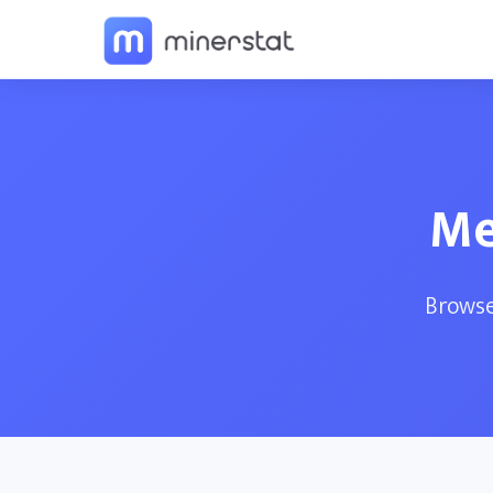
M
Browse