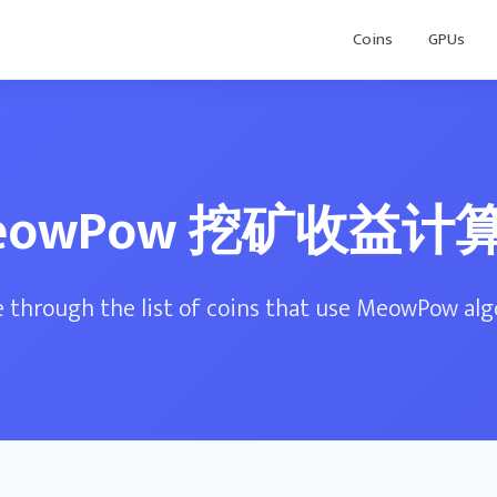
Coins
GPUs
eowPow 挖矿收益计
 through the list of coins that use MeowPow al