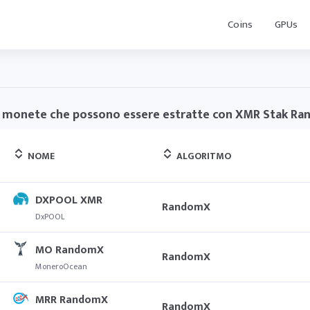
Coins
GPUs
 monete che possono essere estratte con XMR Stak R
NOME
ALGORITMO
DXPOOL XMR
RandomX
DxPOOL
MO RandomX
RandomX
MoneroOcean
MRR RandomX
RandomX