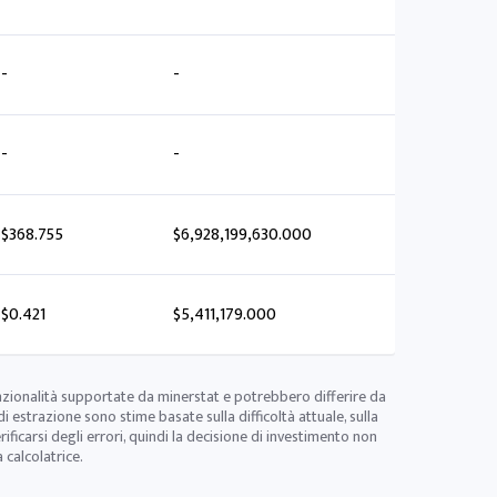
-
-
-
-
$368.755
$6,928,199,630.000
$0.421
$5,411,179.000
nzionalità supportate da minerstat e potrebbero differire da
di estrazione sono stime basate sulla difficoltà attuale, sulla
icarsi degli errori, quindi la decisione di investimento non
 calcolatrice.