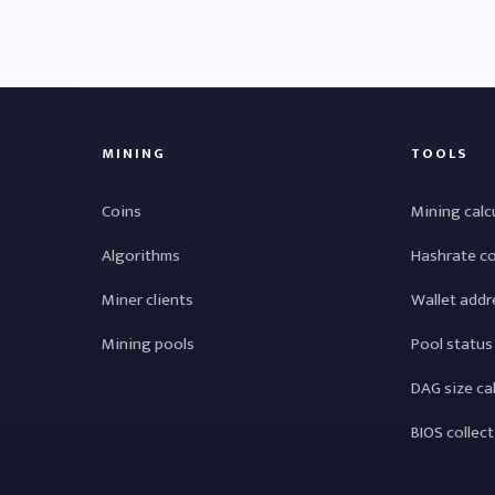
MINING
TOOLS
Coins
Mining calc
Algorithms
Hashrate c
Miner clients
Wallet addr
Mining pools
Pool status
DAG size ca
BIOS collec