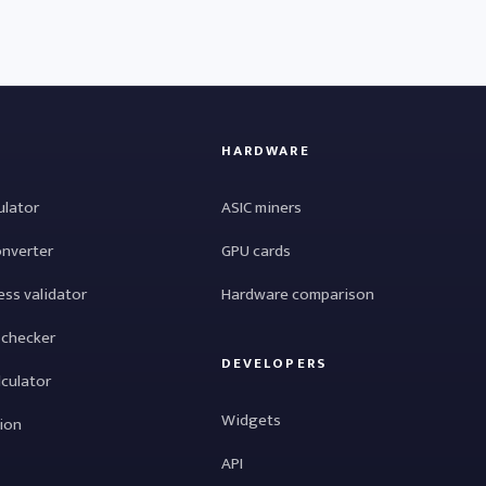
HARDWARE
ulator
ASIC miners
onverter
GPU cards
ess validator
Hardware comparison
 checker
DEVELOPERS
lculator
Widgets
tion
API