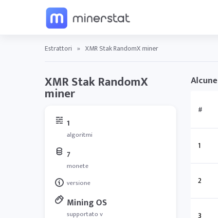
Estrattori
»
XMR Stak RandomX miner
XMR Stak RandomX
Alcune
miner
#
1
algoritmi
1
7
monete
2
versione
Mining OS
supportato v
3