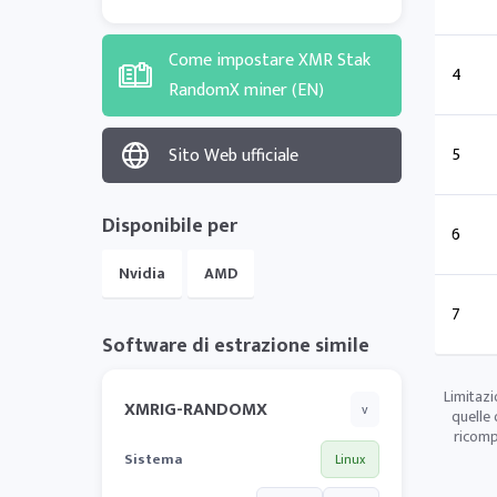
Come impostare XMR Stak
4
RandomX miner (EN)
5
Sito Web ufficiale
Disponibile per
6
Nvidia
AMD
7
Software di estrazione simile
Limitazi
XMRIG-RANDOMX
v
quelle 
ricomp
Sistema
Linux