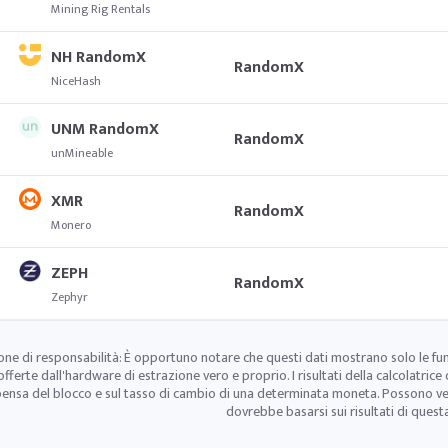
Mining Rig Rentals
NH RandomX
RandomX
NiceHash
UNM RandomX
RandomX
unMineable
XMR
RandomX
Monero
ZEPH
RandomX
Zephyr
one di responsabilità: È opportuno notare che questi dati mostrano solo le fu
offerte dall'hardware di estrazione vero e proprio. I risultati della calcolatrice 
ensa del blocco e sul tasso di cambio di una determinata moneta. Possono verif
dovrebbe basarsi sui risultati di questa