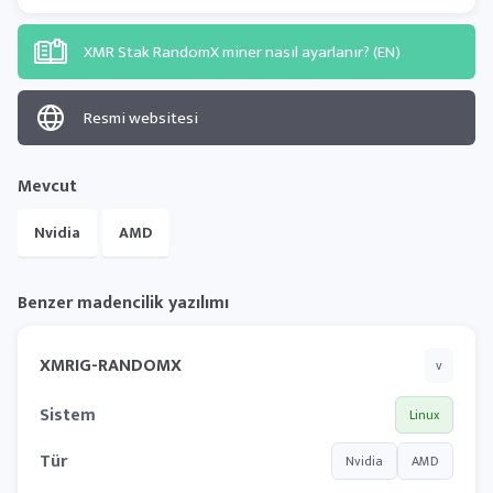
XMR Stak RandomX miner nasıl ayarlanır? (EN)
Resmi websitesi
Mevcut
Nvidia
AMD
Benzer madencilik yazılımı
XMRIG-RANDOMX
v
Sistem
Linux
Tür
Nvidia
AMD