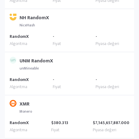
NH RandomX
NiceHash
RandomX
-
-
UNM RandomX
unMineable
RandomX
-
-
XMR
Monero
RandomX
$380.313
$7,145,657,887.000