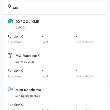
ADI
DXPOOL XMR
DxPOOL
RandomX
-
-
MO RandomX
MoneroOcean
RandomX
-
-
MRR RandomX
Mining Rig Rentals
RandomX
-
-